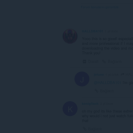
Forum konularını görüntüle
HALLDBA101
1 yıl önce
Yooo this is so good! especiall
and more professional if I ma
downloading the video and mon
Thank you!
Daralt
Bağlantı
HAL
jotune
1 yıl önce
J
@HALLDBA101
I'm gla
Bağlantı
konigfisch
3 yıl önce
K
oh my god its like these extr
why would i not just watch full
that
Bağlantı