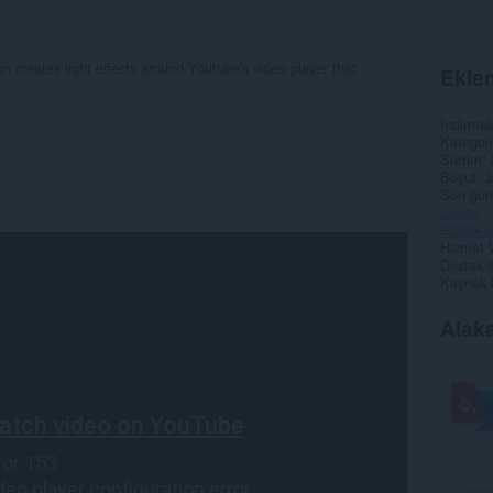
on creates light effects around Youtube's video player that
Eklen
İndirmel
Kategori
Sürüm
Boyut
3
Son gün
Lisans
Gizlilik
Hizmet 
Destek s
Kaynak 
Alaka