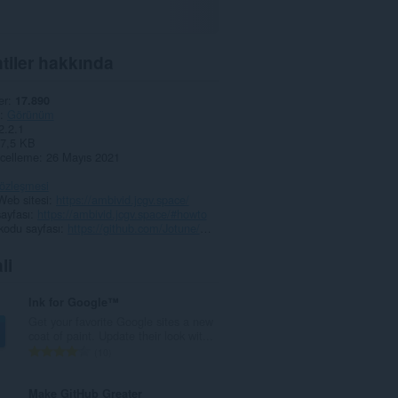
tiler hakkında
er
17.890
Görünüm
2.2.1
7,5 KB
celleme
26 Mayıs 2021
 sözleşmesi
Web sitesi
https://ambivid.jcgv.space/
ayfası
https://ambivid.jcgv.space/#howto
kodu sayfası
https://github.com/Jotune/Ambient-Video-Projection
li
Ink for Google™
Get your favorite Google sites a new
coat of paint. Update their look wit...
T
10
o
p
Make GitHub Greater