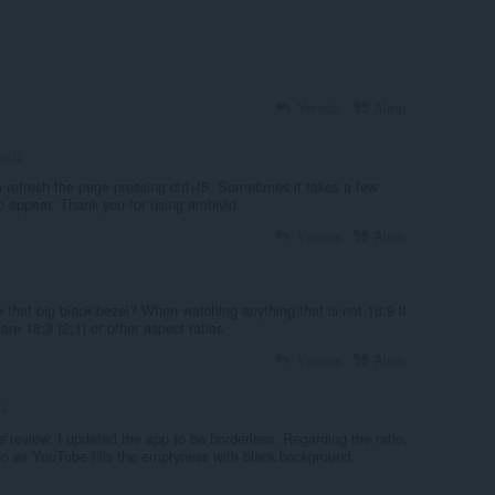
Yanıtla
Alıntı
ao02
o refresh the page pressing ctrl+f5. Sometimes it takes a few
o appear. Thank you for using ambivid.
Yanıtla
Alıntı
 that big black bezel? When watching anything that is not 16:9 it
are 18:9 (2:1) or other aspect ratios
Yanıtla
Alıntı
ta
e review. I updated the app to be borderless. Regarding the ratio,
 do as YouTube fills the emptyness with black background.