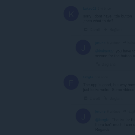
kakao02
6 yıl önce
K
sorry i dont have little button
,then what to do?
Daralt
Bağlantı
kak
jotune
5 yıl önce
J
@kakao02
: you have t
second for the button t
Bağlantı
fsxgta
6 yıl önce
F
The app is good, but why have
just looks weird. Some videos 
Daralt
Bağlantı
fsxg
jotune
6 yıl önce
J
@fsxgta
: Thanks for th
there isn't much I can
Regards.