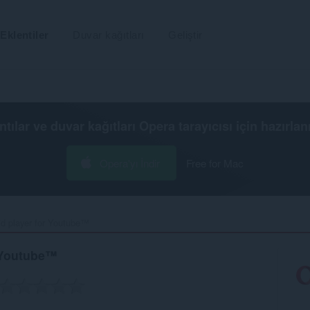
Eklentiler
Duvar kağıtları
Geliştir
ntılar ve duvar kağıtları
Opera tarayıcısı
için hazırlan
Opera'yı İndir
Free for Mac
d player for Youtube™‎
 Youtube™