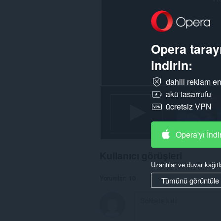
Opera tarayı
indirin:
dahili reklam en
akü tasarrufu
ücretsiz VPN
Opera'yı İndi
Kullanıcı görüşleri
Uzantılar ve duvar kağıtl
Yorumlar: 10
Tümünü görüntüle