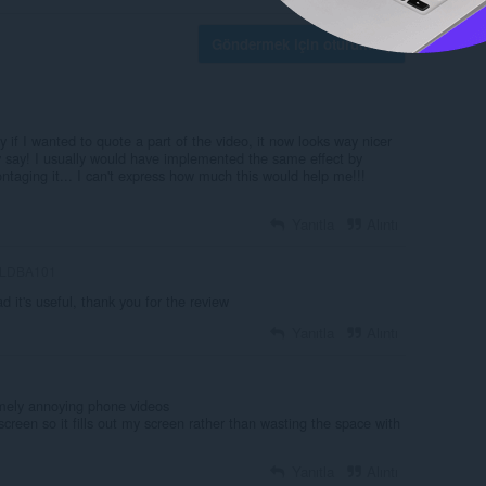
Göndermek için oturum aç
y if I wanted to quote a part of the video, it now looks way nicer
y say! I usually would have implemented the same effect by
taging it... I can't express how much this would help me!!!
Yanıtla
Alıntı
LDBA101
d it's useful, thank you for the review
Yanıtla
Alıntı
emely annoying phone videos
screen so it fills out my screen rather than wasting the space with
Yanıtla
Alıntı