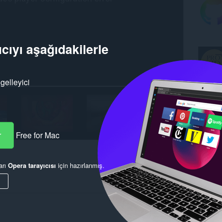
cıyı aşağıdakilerle
gelleyici
r
Free for Mac
arı
Opera tarayıcısı
için hazırlanmış.