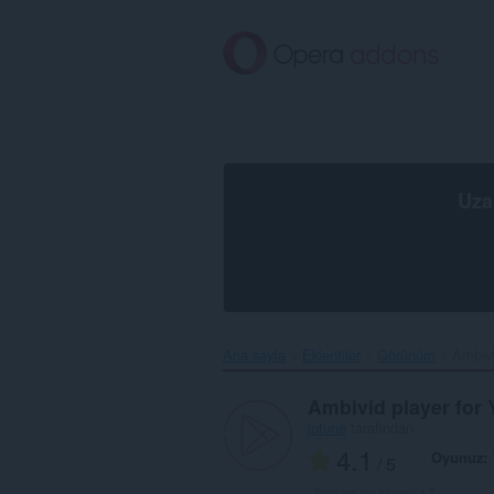
Ana
içeriğe
git
Uza
Ana sayfa
Eklentiler
Görünüm
Ambivi
Ambivid player for
jotune
tarafından
4.1
Oyunuz
/ 5
Toplam oy sayısı:
17