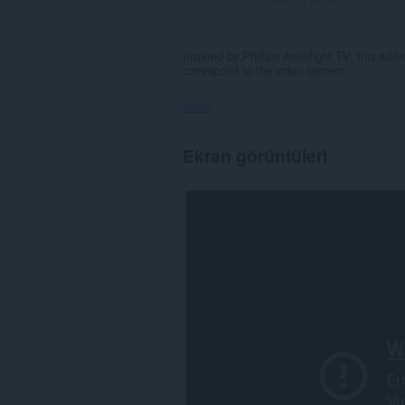
Inspired by Phillips Ambilight TV, this add-
correspond to the video content.
İzinler
Bu
Ekran görüntüleri
eklenti,
bazı
Web
sitelerindeki
verilerinize
erişebilir.