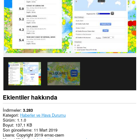
eklenti,
sekmelerinize
ve
tarama
etkinliklerinize
erişebilir.
Eklentiler hakkında
İndirmeler
3.283
Kategori
Haberler ve Hava Durumu
Sürüm
1.1.0
Boyut
137,1 KB
Son güncelleme
11 Mart 2019
Lisans
Copyright 2019 emsc-csem