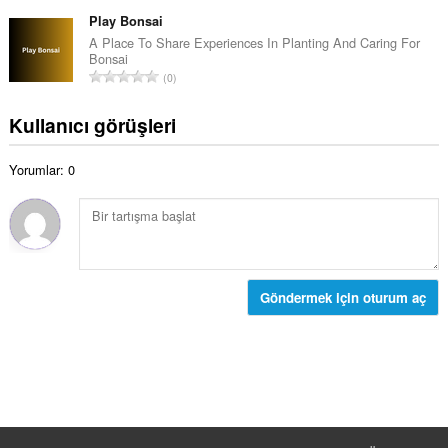
o
o
ı
p
Play Bonsai
y
s
l
A Place To Share Experiences In Planting And Caring For
s
ı
Bonsai
a
a
T
:
0
m
y
o
o
ı
p
Kullanıcı görüşleri
y
s
l
s
ı
a
a
:
Yorumlar: 0
m
y
o
ı
y
s
s
ı
a
:
y
ı
Göndermek için oturum aç
s
ı
: