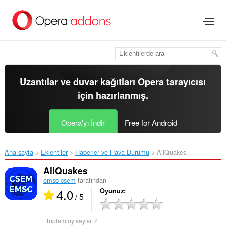
Ana
içeriğe
git
Uzantılar ve duvar kağıtları
Opera tarayıcısı
için hazırlanmış.
Opera'yı İndir
Free for Android
Ana sayfa
Eklentiler
Haberler ve Hava Durumu
AllQuakes‎
AllQuakes
emsc-csem
tarafından
4.0
Oyunuz
/ 5
Toplam oy sayısı:
2