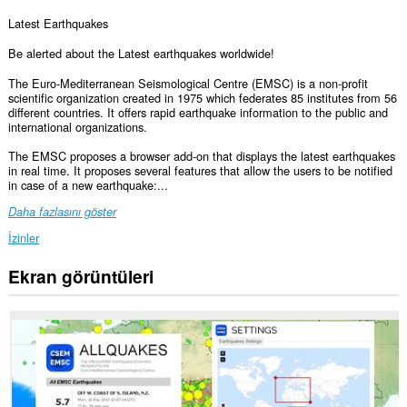
Latest Earthquakes
Be alerted about the Latest earthquakes worldwide!
The Euro-Mediterranean Seismological Centre (EMSC) is a non-profit
scientific organization created in 1975 which federates 85 institutes from 56
different countries. It offers rapid earthquake information to the public and
international organizations.
The EMSC proposes a browser add-on that displays the latest earthquakes
in real time. It proposes several features that allow the users to be notified
in case of a new earthquake:...
Daha fazlasını göster
İzinler
Ekran görüntüleri
Bu
eklenti,
tüm
web
sitelerindeki
verilerinize
erişebilir.
Bu