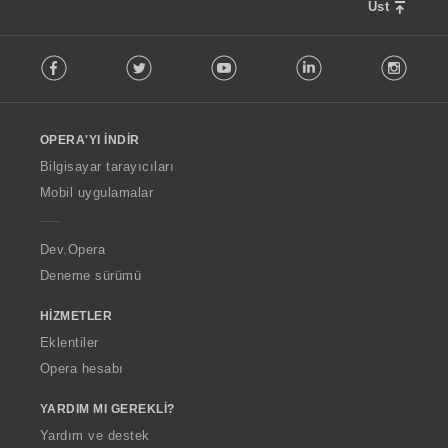
Üst
F
Facebook
Twitter
Youtube
LinkedIn
Instag
o
l
l
o
OPERA'YI İNDIR
w
O
Bilgisayar tarayıcıları
p
Mobil uygulamalar
e
r
a
Dev.Opera
Deneme sürümü
HIZMETLER
Eklentiler
Opera hesabı
YARDIM MI GEREKLI?
Yardım ve destek