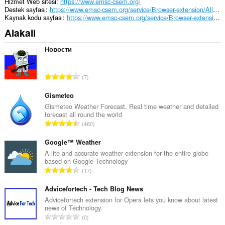
Hizmet Web sitesi
https://www.emsc-csem.org/
Destek sayfası
https://www.emsc-csem.org/service/Browser-extension/Allquakes/
Kaynak kodu sayfası
https://www.emsc-csem.org/service/Browser-extension/AllQuakes110-src.zip
Alakali
Новости
T
7
o
p
Gismeteo
l
Gismeteo Weather Forecast. Real time weather and detailed
forecast all round the world
a
T
460
m
o
o
p
Google™ Weather
y
l
A lite and accurate weather extension for the entire globe
s
based on Google Technology
a
a
T
17
m
y
o
o
ı
p
Advicefortech - Tech Blog News
y
s
l
Advicefortech extension for Opera lets you know about latest
s
ı
news of Technology.
a
a
T
:
0
m
y