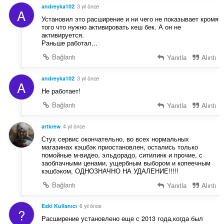
andreyka102
3 yıl önce
A
Установил это расширение и ни чего не показывает кромя
того что нужно активировать кеш бек. А он не
активируется.
Раньше работал...
Bağlantı
Yanıtla
Alıntı
andreyka102
3 yıl önce
A
Не работает!
Bağlantı
Yanıtla
Alıntı
artkrew
4 yıl önce
Стух сервис окончательно, во всех нормальных
магазинах кэшбэк приостановлен, остались только
помойные м-видео, эльдорадо, ситилинк и прочие, с
заоблачными ценами, ущербным выбором и копеечным
кэшбэком, ОДНОЗНАЧНО НА УДАЛЕНИЕ!!!!!
Bağlantı
Yanıtla
Alıntı
Eski Kullanıcı
6 yıl önce
?
Расширение установлено еще с 2013 года,когда был