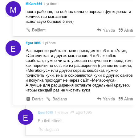
MiGera666
1 yıl önce
M
прога рабочая, но сейчас сильно порезан функционал и
количество магазинов
использую больше 5 лет)
Bağlantı
Yanıtla
Alıntı
Egor1095
1 yıl önce
E
Расширение работает, мне приходил кешбэк с «Али»,
«Ситилинка» и других магазинов. Чтобы кешбэк
сработал, нужно читать условия получения и перед тем,
как перейти по ссылке из расширения (причем не важно,
«Мегабонус» или другой сервис кешбэка), нужно
почистить куки, иначе сохраняются куки с других сайтов
и покупка проходит не через сайт «Мегабонуса».
А лучше для расширения оставьте отдельный браузер,
чтобы каждый раз не чистить куки
Daralt
Bağlantı
Yanıtla
Alıntı
Egor1095
Egor1095
1 yıl önce
E
Bu ileti silindi!
Bağlantı