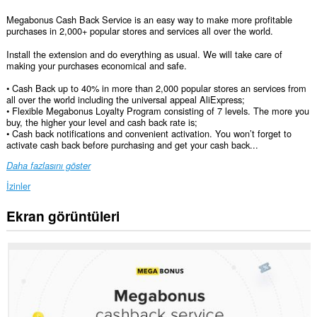
Megabonus Cash Back Service is an easy way to make more profitable
purchases in 2,000+ popular stores and services all over the world.
Install the extension and do everything as usual. We will take care of
making your purchases economical and safe.
• Cash Back up to 40% in more than 2,000 popular stores an services from
all over the world including the universal appeal AliExpress;
• Flexible Megabonus Loyalty Program consisting of 7 levels. The more you
buy, the higher your level and cash back rate is;
• Cash back notifications and convenient activation. You won’t forget to
activate cash back before purchasing and get your cash back...
Daha fazlasını göster
İzinler
Ekran görüntüleri
Bu
eklenti,
tüm
web
sitelerindeki
verilerinize
erişebilir.
Bu