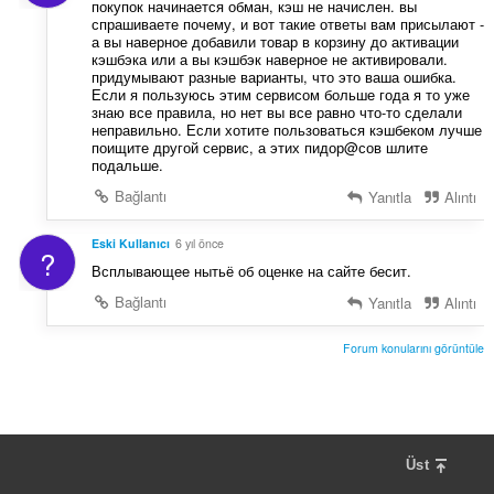
покупок начинается обман, кэш не начислен. вы
спрашиваете почему, и вот такие ответы вам присылают -
а вы наверное добавили товар в корзину до активации
кэшбэка или а вы кэшбэк наверное не активировали.
придумывают разные варианты, что это ваша ошибка.
Если я пользуюсь этим сервисом больше года я то уже
знаю все правила, но нет вы все равно что-то сделали
неправильно. Если хотите пользоваться кэшбеком лучше
поищите другой сервис, а этих пидор@сов шлите
подальше.
Bağlantı
Yanıtla
Alıntı
Eski Kullanıcı
6 yıl önce
?
Всплывающее нытьё об оценке на сайте бесит.
Bağlantı
Yanıtla
Alıntı
Forum konularını görüntüle
Üst