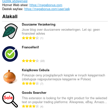
etkinliklerinize
Gizlilik sözleşmesi
erişebilir.
Hizmet Web sitesi
https://megabonus.com
Destek sayfası
https://megabonus.com/user/ask
Alakali
Duurzame Verzekering
Jouw blog over duurzamere verzekeringen. Let op: geen
financieel advies
T
1
o
p
FranceVerif
l
a
T
22
m
o
o
p
Książkowa Cebula
y
l
Pokazuje ceny przeglądanych książek w innych księgarniach
s
(obsługuje najpopularniejsze księgarnie w Polsce)
a
a
T
7
m
y
o
o
ı
p
Goods Searcher
y
s
l
This extension is looking for the right product for the selected
s
ı
text on popular trading platforms: Aliexpress, eBay, Amazo...
a
a
T
:
4
m
y