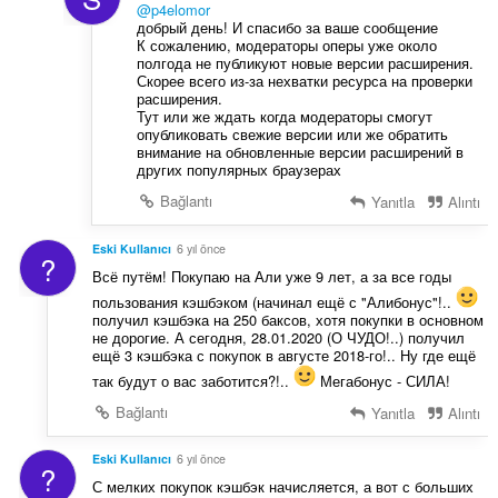
@p4elomor
добрый день! И спасибо за ваше сообщение
К сожалению, модераторы оперы уже около
полгода не публикуют новые версии расширения.
Скорее всего из-за нехватки ресурса на проверки
расширения.
Тут или же ждать когда модераторы смогут
опубликовать свежие версии или же обратить
внимание на обновленные версии расширений в
других популярных браузерах
Bağlantı
Yanıtla
Alıntı
Eski Kullanıcı
6 yıl önce
?
Всё путём! Покупаю на Али уже 9 лет, а за все годы
пользования кэшбэком (начинал ещё с "Алибонус"!..
получил кэшбэка на 250 баксов, хотя покупки в основном
не дорогие. А сегодня, 28.01.2020 (О ЧУДО!..) получил
ещё 3 кэшбэка с покупок в августе 2018-го!.. Ну где ещё
так будут о вас заботится?!..
Мегабонус - СИЛА!
Bağlantı
Yanıtla
Alıntı
Eski Kullanıcı
6 yıl önce
?
С мелких покупок кэшбэк начисляется, а вот с больших