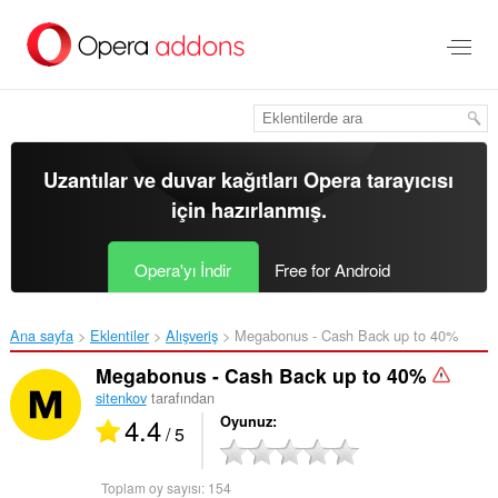
Ana
içeriğe
git
Uzantılar ve duvar kağıtları
Opera tarayıcısı
için hazırlanmış.
Opera'yı İndir
Free for Android
Ana sayfa
Eklentiler
Alışveriş
Megabonus - Cash Back up to 40%‎
Megabonus - Cash Back up to 40%
sitenkov
tarafından
4.4
Oyunuz
/ 5
Toplam oy sayısı:
154