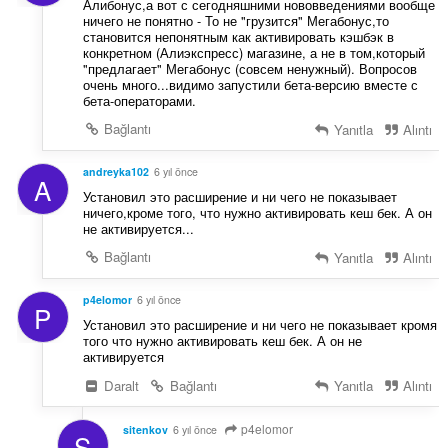
Алибонус,а вот с сегодняшними нововведениями вообще
ничего не понятно - То не "грузится" Мегабонус,то
становится непонятным как активировать кэшбэк в
конкретном (Алиэкспресс) магазине, а не в том,который
"предлагает" Мегабонус (совсем ненужный). Вопросов
очень много...видимо запустили бета-версию вместе с
бета-операторами.
Bağlantı
Yanıtla
Alıntı
andreyka102
6 yıl önce
A
Установил это расширение и ни чего не показывает
ничего,кроме того, что нужно активировать кеш бек. А он
не активируется...
Bağlantı
Yanıtla
Alıntı
p4elomor
6 yıl önce
P
Установил это расширение и ни чего не показывает кромя
того что нужно активировать кеш бек. А он не
активируется
Daralt
Bağlantı
Yanıtla
Alıntı
p4elomor
sitenkov
6 yıl önce
S