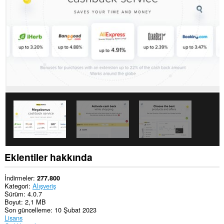
eklenti,
bazı
Web
sitelerindeki
verilerinize
erişebilir.
This
extension
can
create
rich
notifications
and
display
them
to
you
in
the
Eklentiler hakkında
system
tray.
İndirmeler
277.800
Bu
Kategori
Alışveriş
eklenti,
Sürüm
4.0.7
sekmelerinize
Boyut
2,1 MB
ve
Son güncelleme
10 Şubat 2023
tarama
Lisans