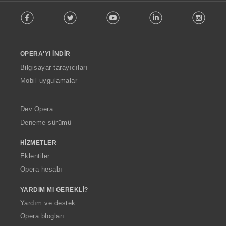
F
Facebook
Twitter
Youtube
LinkedIn
Instag
o
l
l
o
OPERA'YI İNDIR
w
O
Bilgisayar tarayıcıları
p
Mobil uygulamalar
e
r
a
Dev.Opera
Deneme sürümü
HIZMETLER
Eklentiler
Opera hesabı
YARDIM MI GEREKLI?
Yardım ve destek
Opera blogları