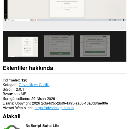
erişebilir.
Eklentiler hakkında
İndirmeler
120
Kategori
Güvenlik ve Gizlilik
Sürüm
2.0.1
Boyut
2,8 MB
Son güncelleme
29 Nisan 2026
Lisans
Copyright 2026 2cfa4d3c-2bd9-4a95-aa53-13a3d8fae80e
Hizmet Web sitesi
https://aivorins.github.io
Alakali
NoScript Suite Lite