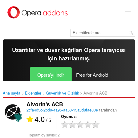
Ana
içeriğe
git
Uzantılar ve duvar kağıtları
Opera tarayıcısı
için hazırlanmış.
Opera'yı İndir
Free for Android
Ana sayfa
Eklentiler
Güvenlik ve Gizlilik
Aivorin's ACB‎
Aivorin's ACB
2cfa4d3c-2bd9-4a95-aa53-13a3d8fae80e
tarafından
4.0
Oyunuz
/ 5
Toplam oy sayısı:
2