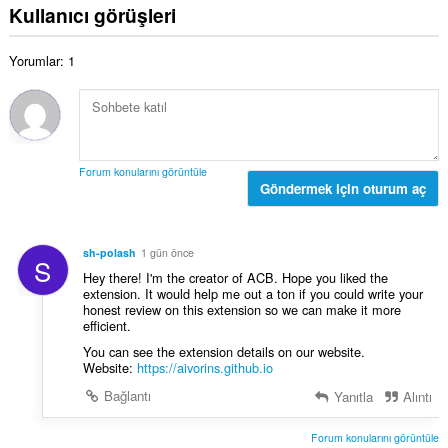
ı
p
Kullanıcı görüşleri
y
s
l
s
ı
a
a
:
Yorumlar: 1
m
y
o
ı
y
s
s
ı
a
:
y
Forum konularını görüntüle
ı
Göndermek için oturum aç
s
ı
:
sh-polash
1 gün önce
S
Hey there! I'm the creator of ACB. Hope you liked the
extension. It would help me out a ton if you could write your
honest review on this extension so we can make it more
efficient.
You can see the extension details on our website.
Website:
https://aivorins.github.io
Bağlantı
Yanıtla
Alıntı
Forum konularını görüntüle