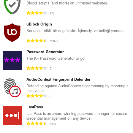
Blocks scripts (and more) on untrusted websites.
T
17
o
p
uBlock Origin
l
Sonunda, etkili bir engelleyici. İşlemciyi ve belleği yormaz.
a
T
5987
m
o
o
p
Password Generator
y
l
The K+ Password Generator to go!
s
a
a
T
5
m
y
o
o
ı
p
AudioContext Fingerprint Defender
y
s
l
Defending against AudioContext fingerprinting by reporting a
s
ı
fake value.
a
a
T
:
3
m
y
o
o
ı
p
LastPass
y
s
l
LastPass is an award-winning password manager for secure
s
ı
credential management on any device.
a
a
T
:
334
m
y
o
o