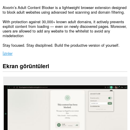
Aivorin’s Adult Content Blocker is a lightweight browser extension designed
to block adult websites using advanced text scanning and domain filtering.
With protection against 30,000+ known adult domains, it actively prevents
explicit content from loading — even on newly discovered pages. Moreover,
users are allowed to add any website to the whitelist to avoid any
misdetection
Stay focused. Stay disciplined. Build the productive version of yourself.
İzinler
Ekran görüntüleri
Bu
eklenti,
tüm
web
sitelerindeki
verilerinize
erişebilir.
Bu
eklenti,
sekmelerinize
ve
tarama
etkinliklerinize