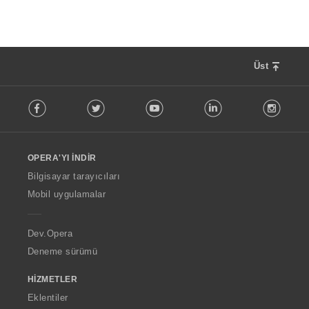
Üst
F
Facebook
Twitter
Youtube
LinkedIn
Instag
o
l
l
o
OPERA'YI İNDIR
w
O
Bilgisayar tarayıcıları
p
Mobil uygulamalar
e
r
a
Dev.Opera
Deneme sürümü
HIZMETLER
Eklentiler