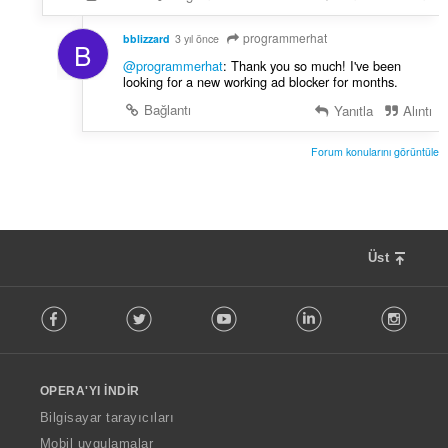
programmerhat
bblizzard
3 yıl önce
B
@programmerhat
: Thank you so much! I've been
looking for a new working ad blocker for months.
Bağlantı
Yanıtla
Alıntı
Forum konularını görüntüle
Üst
F
Facebook
Twitter
Youtube
LinkedIn
Instag
o
l
l
o
OPERA'YI İNDIR
w
O
Bilgisayar tarayıcıları
p
Mobil uygulamalar