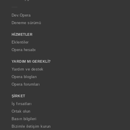
e
r
a
Dev.Opera
Deneme sürümü
HIZMETLER
Eklentiler
Opera hesabı
YARDIM MI GEREKLI?
Yardım ve destek
Opera blogları
Opera forumları
ŞIRKET
İş fırsatları
Ortak olun
Basın bilgileri
Bizimle iletişim kurun