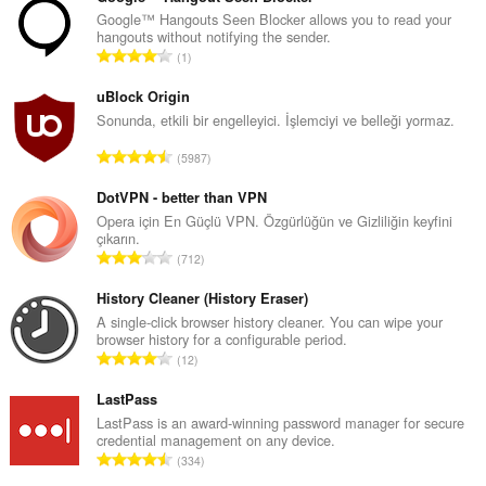
Google™ Hangouts Seen Blocker allows you to read your
hangouts without notifying the sender.
T
1
o
p
uBlock Origin
l
Sonunda, etkili bir engelleyici. İşlemciyi ve belleği yormaz.
a
T
5987
m
o
o
p
DotVPN - better than VPN
y
l
Opera için En Güçlü VPN. Özgürlüğün ve Gizliliğin keyfini
s
çıkarın.
a
a
T
712
m
y
o
o
ı
p
History Cleaner (History Eraser)
y
s
l
A single-click browser history cleaner. You can wipe your
s
ı
browser history for a configurable period.
a
a
T
:
12
m
y
o
o
ı
p
LastPass
y
s
l
LastPass is an award-winning password manager for secure
s
ı
credential management on any device.
a
a
T
:
334
m
y
o