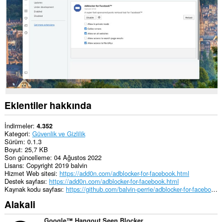
Eklentiler hakkında
İndirmeler
4.352
Kategori
Güvenlik ve Gizlilik
Sürüm
0.1.3
Boyut
25,7 KB
Son güncelleme
04 Ağustos 2022
Lisans
Copyright 2019 balvin
Hizmet Web sitesi
https://add0n.com/adblocker-for-facebook.html
Destek sayfası
https://add0n.com/adblocker-for-facebook.html
Kaynak kodu sayfası
https://github.com/balvin-perrie/adblocker-for-facebook/
Alakali
Google™ Hangout Seen Blocker