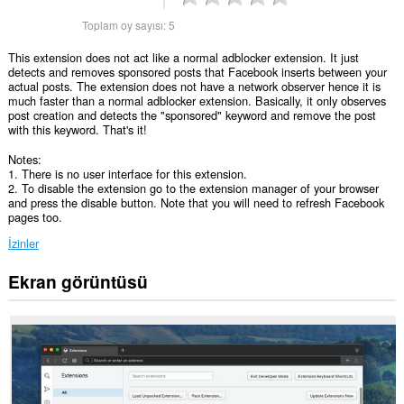
Toplam oy sayısı:
5
This extension does not act like a normal adblocker extension. It just
detects and removes sponsored posts that Facebook inserts between your
actual posts. The extension does not have a network observer hence it is
much faster than a normal adblocker extension. Basically, it only observes
post creation and detects the "sponsored" keyword and remove the post
with this keyword. That's it!
Notes:
1. There is no user interface for this extension.
2. To disable the extension go to the extension manager of your browser
and press the disable button. Note that you will need to refresh Facebook
pages too.
İzinler
Ekran görüntüsü
Bu
eklenti,
bazı
Web
sitelerindeki
verilerinize
erişebilir.