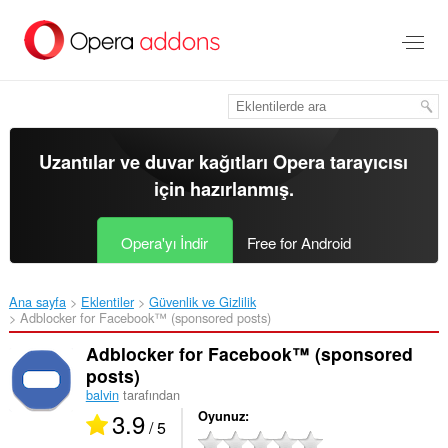
Ana
içeriğe
git
Uzantılar ve duvar kağıtları
Opera tarayıcısı
için hazırlanmış.
Opera'yı İndir
Free for Android
Ana sayfa
Eklentiler
Güvenlik ve Gizlilik
Adblocker for Facebook™ (sponsored posts)‎
Adblocker for Facebook™ (sponsored
posts)
balvin
tarafından
3.9
Oyunuz
/ 5