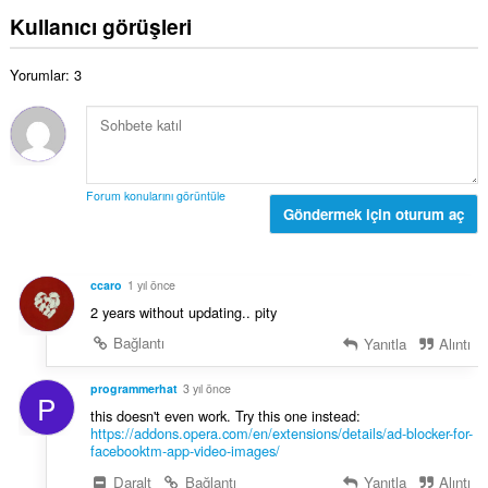
o
ı
p
Kullanıcı görüşleri
y
s
l
s
ı
a
a
:
Yorumlar: 3
m
y
o
ı
y
s
s
ı
a
:
y
Forum konularını görüntüle
ı
Göndermek için oturum aç
s
ı
:
ccaro
1 yıl önce
2 years without updating.. pity
Bağlantı
Yanıtla
Alıntı
programmerhat
3 yıl önce
P
this doesn't even work. Try this one instead:
https://addons.opera.com/en/extensions/details/ad-blocker-for-
facebooktm-app-video-images/
Daralt
Bağlantı
Yanıtla
Alıntı