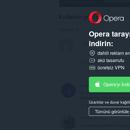
Kullanıcı görüşleri
Yorumlar: 61
Opera tarayı
indirin:
dahili reklam en
akü tasarrufu
Forum konularını görüntüle
ücretsiz VPN
Opera'yı İndi
jotabi4
1 ay önce
J
Ну и Дерьмище ваш AdBlock
оперовские туфта полная.Т
Uzantılar ve duvar kağıtl
Bağlantı
Tümünü görüntüle
ADOQQ
9 ay önce
отличный рабочий блокиро