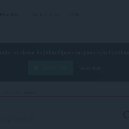
Eklentiler
Duvar kağıtları
Geliştir
ntılar ve duvar kağıtları
Opera tarayıcısı
için hazırlan
Opera'yı İndir
Free for Mac
k
AdBlocker Ultimate‎