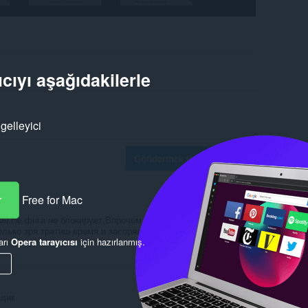
cıyı aşağıdakilerle
gelleyici
Göndermek için oturum aç
r
Free for Mac
er.Не фига не блокирует.Впрочем все расширения
олько зря тратиш время и засоряеш браузер хламом.
arı
Opera tarayıcısı
için hazırlanmış.
Yanıtla
Alıntı
вщик