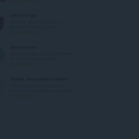
T
334
o
o
y
p
uBlock Origin
s
l
Sonunda, etkili bir engelleyici.
a
a
İşlemciyi ve belleği yormaz.
y
m
T
5986
ı
o
o
s
y
p
Decentraleyes
ı
s
l
Sizi içerik dağıtımıyla yapılan merkezi
:
a
a
ve "ücretsiz" takipten korur.
y
m
T
50
ı
o
o
s
y
p
Change Geolocation (location Guard)
ı
s
l
Easily change your geographic
:
a
a
location (Geolocation) to a desired...
y
m
T
14
ı
o
o
s
y
p
ı
s
l
:
a
a
y
m
ı
o
s