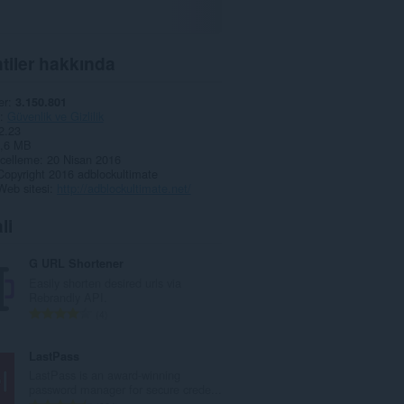
tiler hakkında
er
3.150.801
Güvenlik ve Gizlilik
2.23
,6 MB
celleme
20 Nisan 2016
Copyright 2016 adblockultimate
Web sitesi
http://adblockultimate.net/
li
G URL Shortener
Easily shorten desired urls via
Rebrandly API.
T
4
o
p
LastPass
l
LastPass is an award-winning
a
password manager for secure crede...
m