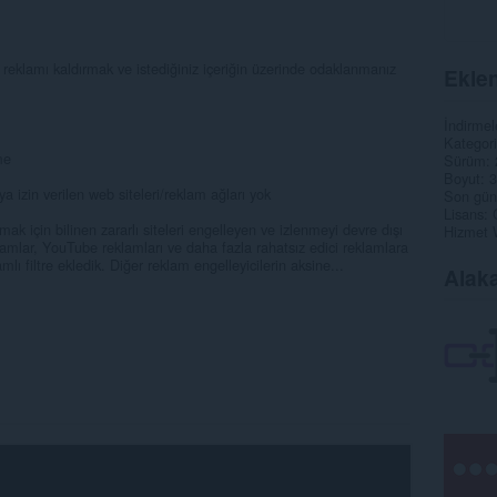
 reklamı kaldırmak ve istediğiniz içeriğin üzerinde odaklanmanız
Eklen
İndirmel
Kategori
me
Sürüm
Boyut
3
ya izin verilen web siteleri/reklam ağları yok
Son gün
Lisans
k için bilinen zararlı siteleri engelleyen ve izlenmeyi devre dışı
Hizmet 
eklamlar, YouTube reklamları ve daha fazla rahatsız edici reklamlara
ı filtre ekledik. Diğer reklam engelleyicilerin aksine...
Alaka