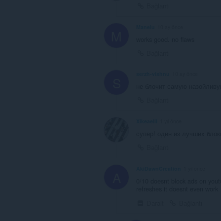
Bağlantı
Manelu
10 ay önce
M
works good. no flaws
Bağlantı
serzh-vishnu
10 ay önce
S
не блочит самую назойливу
Bağlantı
Xikeaelil
1 yıl önce
супер! один из лучших бло
Bağlantı
AkiDawnCreation
1 yıl önce
A
0/10 doesnt block ads on yout
refreshes it doesnt even work
Daralt
Bağlantı