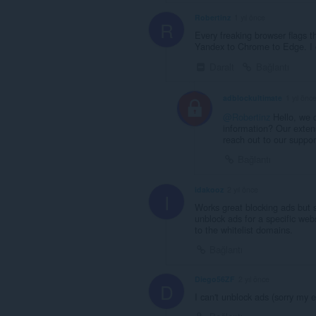
Robertinz
1 yıl önce
R
Every freaking browser flags t
Yandex to Chrome to Edge. I d
Daralt
Bağlantı
adblockultimate
1 yıl önc
@Robertinz
Hello, we c
information? Our extens
reach out to our suppo
Bağlantı
idakooz
2 yıl önce
I
Works great blocking ads but 
unblock ads for a specific we
to the whitelist domains.
Bağlantı
Diego56ZF
2 yıl önce
D
I can't unblock ads (sorry my e