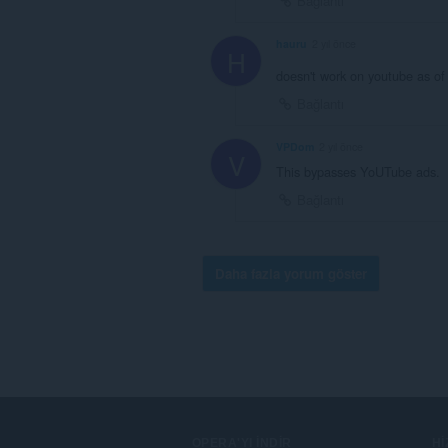
Bağlantı
hauru
2 yıl önce
H
doesn't work on youtube as of
Bağlantı
VPDom
2 yıl önce
V
This bypasses YoUTube ads.
Bağlantı
Daha fazla yorum göster
OPERA'YI İNDIR
H