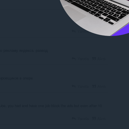
Yanıtla
Alıntı
Yanıtla
Alıntı
ю рекламу яндекса. развод
Yanıtla
Alıntı
кировщиков в опере
Yanıtla
Alıntı
ube, you had and have one job block the ads but even after 10
Yanıtla
Alıntı