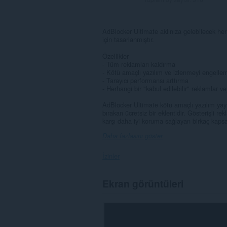
AdBlocker Ultimate aklınıza gelebilecek her
için tasarlanmıştır.
Özellikler
- Tüm reklamları kaldırma
- Kötü amaçlı yazılım ve izlenmeyi engelle
- Tarayıcı performansı arttırma
- Herhangi bir "kabul edilebilir" reklamlar ve
AdBlocker Ultimate kötü amaçlı yazılım yayma
bırakan ücretsiz bir eklentidir. Gösterişli r
karşı daha iyi koruma sağlayan birkaç kapsaml
Daha fazlasını göster
İzinler
Bu
Ekran görüntüleri
eklenti,
tüm
web
sitelerindeki
verilerinize
erişebilir.