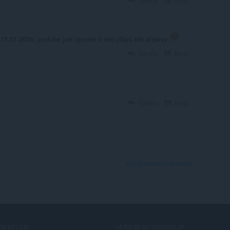
Yanıtla
Alıntı
 15.01.2024, youtube just ignores it and plays ads anyway
Yanıtla
Alıntı
Yanıtla
Alıntı
Forum konularını görüntüle
IZMETLER
YARDIM MI GEREKLI?