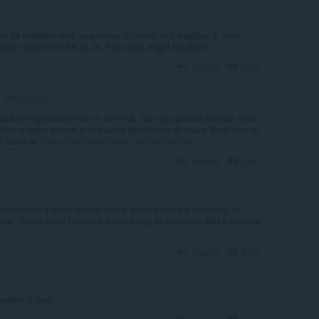
his as malware with suspicious activites and disables it, from
ont' recommend it at all. Your data might be stolen.
Yanıtla
Alıntı
Robertinz
e
ouldn't reproduce this on our end. Can you please provide more
ion is open source and trusted by millions of users. Feel free to
rt team at
https://adblockultimate.net/contact-us
Yanıtla
Alıntı
sometimes it feels unresponsive when manually choosing to
bsite. Same thing happens when trying to manually add a website
Yanıtla
Alıntı
nglish is bad)