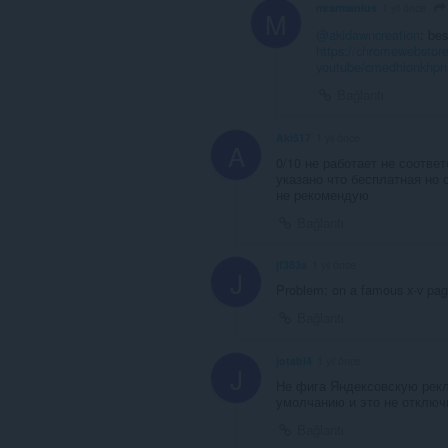
mrarmanius
1 yıl önce
M
@akidawncreation
: be
https://chromewebstore
youtube/cmedhionkhp
Bağlantı
Aki517
1 yıl önce
A
0/10 не работает не соответ
указано что бесплатная но 
не рекомендую
Bağlantı
jf383a
1 yıl önce
J
Problem: on a famous x-v pag
Bağlantı
jotabi4
1 yıl önce
J
Не фига Яндексовскую рекл
умолчанию и это не отключи
Bağlantı