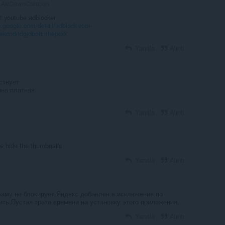
AkiDawnCreation
st youtube adblocker
.google.com/detail/adblock-voor-
nakcndndgjdbohmhepckk
Yanıtla
Alıntı
ствует
она платная
Yanıtla
Alıntı
e hide the thumbnails
Yanıtla
Alıntı
аму не блокирует.Яндекс добавлен в исключения по
ть.Пустая трата времени на установку этого приложения.
Yanıtla
Alıntı