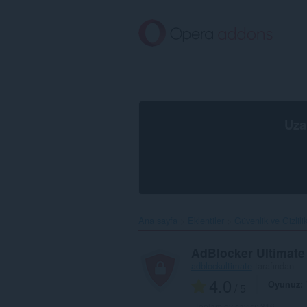
Ana
içeriğe
git
Uza
Ana sayfa
Eklentiler
Güvenlik ve Gizlili
AdBlocker Ultimate
adblockultimate
tarafından
4.0
Oyunuz
/ 5
Toplam oy sayısı:
316