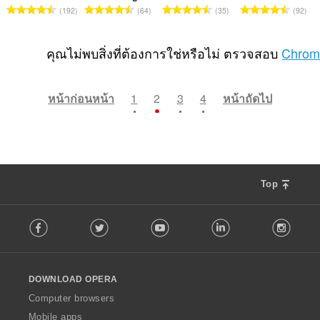
แ
แ
แ
แ
จำ
จำ
จำ
จำ
ง
ง
ง
ง
192
64
35
92
น
น
น
น
น
น
น
น
ห
ห
ห
ห
น
น
น
น
ว
ว
ว
ว
ม
ม
ม
ม
ร
ร
ร
ร
น
น
น
น
คุณไม่พบสิ่งที่ต้องการใช่หรือไม่ ตรวจสอบ
Chrom
ด
ด
ด
ด
ว
ว
ว
ว
ค
ค
ค
ค
:
:
:
:
ม
ม
ม
ม
ะ
ะ
ะ
ะ
ทั้
ทั้
ทั้
ทั้
แ
แ
แ
แ
หน้าก่อนหน้า
1
2
3
4
หน้าถัดไป
ง
ง
ง
ง
น
น
น
น
ห
ห
ห
ห
น
น
น
น
ม
ม
ม
ม
ร
ร
ร
ร
ด
ด
ด
ด
ว
ว
ว
ว
:
:
:
:
ม
ม
ม
ม
ทั้
ทั้
ทั้
ทั้
Top
ง
ง
ง
ง
ห
ห
ห
ห
F
ม
ม
ม
ม
Facebook
Twitter
Youtube
LinkedIn
Instag
o
ด
ด
ด
ด
l
:
:
:
:
l
o
DOWNLOAD OPERA
w
O
Computer browsers
p
Mobile apps