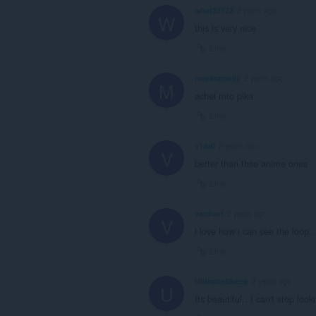
what23123
2 years ago
W
this is very nice
Link
mayaramolly
2 years ago
M
achei mto pika
Link
v1dr0
2 years ago
V
better than thse anime ones
Link
vardunt
2 years ago
V
i love how i can see the loop..
Link
UltimateSheep
2 years ago
U
Its beautiful.. I can't stop look