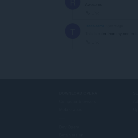
R
Awesome
Link
Tacos-sama
3 years ago
T
This is cuter than my non-exis
Link
DOWNLOAD OPERA
S
Computer browsers
Ad
Mobile apps
Op
Dev.Opera
Beta version