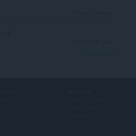
Reply
Quote
tent gf
Reply
Quote
View forum thread
ERVICES
NEED HELP?
d-on
วิธีใช้และการสนับสนุน
era account
บล็อกของ Opera
Opera forums