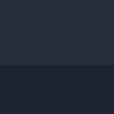
COMPANY
Jobs
Become a partner
Press info
Contact us
เกี่ยวกับ Opera