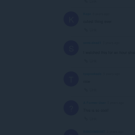
Link
Kopr
3 years ago
K
cutest thing ever
Link
semi-dead1
3 years ago
S
I watched this for an hour str
Link
tyapnekade
3 years ago
T
nice
Link
A Former User
3 years ago
?
This is so cool!
Link
R4ND0MB0AT
3 years ago