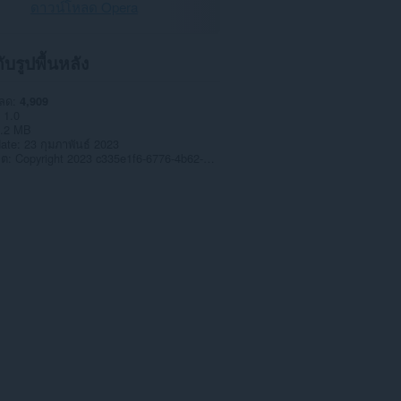
ดาวน์โหลด Opera
กับรูปพื้นหลัง
หลด
4,909
1.0
.2 MB
date
23 กุมภาพันธ์ 2023
าต
Copyright 2023 c335e1f6-6776-4b62-9a5f-24fecb2577c8