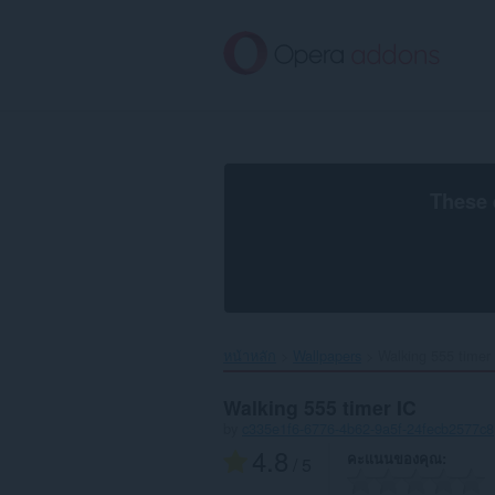
ข้าม
ไป
ที่
เนื้อหา
หลัก
These 
หน้าหลัก
Wallpapers
Walking 555 timer 
Walking 555 timer IC
by
c335e1f6-6776-4b62-9a5f-24fecb2577c8
4.8
คะแนนของคุณ
/ 5