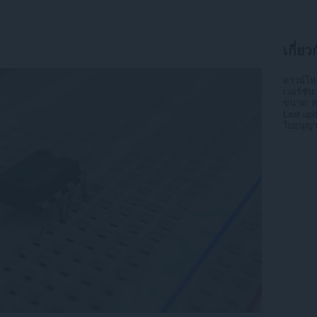
เกี่ยว
ดาวน์โ
เวอร์ชัน
ขนาด
8
Last up
ใบอนุญ