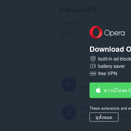
คำติชมจากผู้ใช้
Comments: 13
Download O
View forum thread
built-in ad bloc
battery saver
free VPN
PardiGamerGirl
6 months ago
P
That is soo cool
ดาวน์โหลด 
Link
These extensions and wa
Ramzam
2 years ago
R
um timer caminhando... goste
ดูทั้งหมด
Link