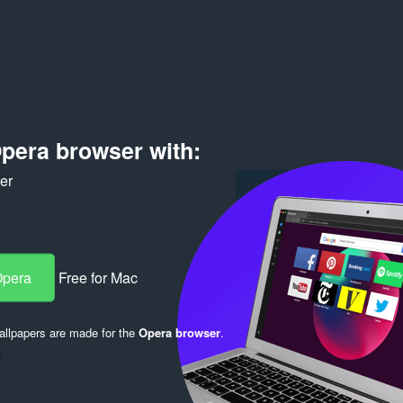
pera browser with:
ker
Log in to post
Opera
Free for Mac
Reply
Quote
llpapers are made for the
Opera browser
.
i.
Reply
Quote