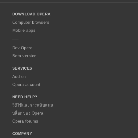
ง
ง
l
ห
ห
o
ม
ม
DOWNLOAD OPERA
w
ด
ด
O
Computer browsers
:
:
p
Mobile apps
e
r
a
Dev.Opera
Beta version
SERVICES
Add-on
Opera account
NEED HELP?
วิธีใช้และการสนับสนุน
บล็อกของ Opera
Opera forums
COMPANY