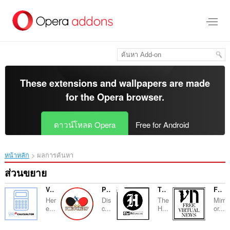
ข้าม
ไป
ที่
เนื้อหา
หลัก
These extensions and wallpapers are made
for the
Opera browser
.
ดาวน์โหลด Opera
Free for Android
หน้าหลัก
ผลการค้นหา
ส่วนขยาย
VAT Calculator
Ping Pong Up
The Hiltonian
Free Virtual News
Her
Dis
The
Mirr
e...
c...
H...
or...