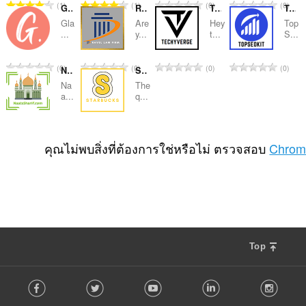
จำ
จำ
จำ
จำ
1
1
0
0
GlamGossiper
Ravel Firm Law
Techy Verge
Top SEO Kits
น
น
น
น
Gla
Are
Hey
Top
ว
ว
ว
ว
...
y...
t...
S...
น
น
น
น
ค
ค
ค
ค
จำ
จำ
จำ
จำ
0
0
0
0
Naats Sharif
Starbucks Partner Hours Login
ะ
ะ
ะ
ะ
น
น
น
น
แ
แ
แ
แ
Na
The
ว
ว
ว
ว
a...
q...
น
น
น
น
น
น
น
น
น
น
น
น
ค
ค
ค
ค
ร
ร
ร
ร
จำ
จำ
0
0
ะ
ะ
ะ
ะ
ว
ว
ว
ว
น
น
คุณไม่พบสิ่งที่ต้องการใช่หรือไม่ ตรวจสอบ
Chrom
แ
แ
แ
แ
ม
ม
ม
ม
ว
ว
น
น
น
น
ทั้
ทั้
ทั้
ทั้
น
น
น
น
น
น
ง
ง
ง
ง
ค
ค
ร
ร
ร
ร
ห
ห
ห
ห
ะ
ะ
ว
ว
ว
ว
ม
ม
ม
ม
แ
แ
ม
ม
ม
ม
ด
ด
ด
ด
น
น
ทั้
ทั้
ทั้
ทั้
:
:
:
:
น
น
ง
ง
ง
ง
Top
ร
ร
ห
ห
ห
ห
ว
ว
ม
ม
ม
ม
F
ม
ม
ด
ด
ด
ด
Facebook
Twitter
Youtube
LinkedIn
Instag
o
ทั้
ทั้
:
:
:
:
l