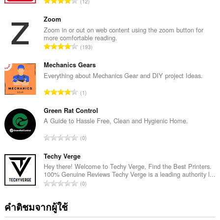
จำ
12
น
ว
Zoom
น
Zoom in or out on web content using the zoom button for
more comfortable reading.
ค
จำ
193
ะ
น
แ
ว
Mechanics Gears
น
น
Everything about Mechanics Gear and DIY project Ideas.
น
ค
ร
จำ
1
ะ
ว
น
แ
ม
ว
Green Rat Control
น
ทั้
น
A Guide to Hassle Free, Clean and Hygienic Home.
น
ง
ค
ร
จำ
ห
0
ะ
ว
น
ม
แ
ม
ว
Techy Verge
ด
น
ทั้
น
:
Hey there! Welcome to Techy Verge, Find the Best Printers.
น
ง
100% Genuine Reviews Techy Verge is a leading authority l...
ค
ร
จำ
ห
0
ะ
ว
น
ม
แ
ม
ว
ด
คำติชมจากผู้ใช้
น
ทั้
น
:
น
ง