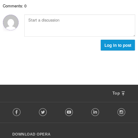
ค
ร
ห
Comments: 0
ะ
ว
ม
แ
ม
ด
น
ทั้
:
น
ง
ร
ห
ว
ม
ม
Log in to post
ด
ทั้
:
ง
ห
ม
ด
:
Top
F
Facebook
Twitter
Youtube
LinkedIn
Instag
o
l
l
o
DOWNLOAD OPERA
w