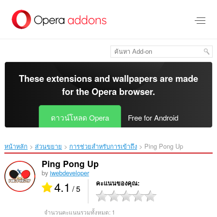
ข้าม
ไป
ที่
เนื้อหา
หลัก
These extensions and wallpapers are made
for the
Opera browser
.
ดาวน์โหลด Opera
Free for Android
หน้าหลัก
ส่วนขยาย
การช่วยสำหรับการเข้าถึง
Ping Pong Up‎
Ping Pong Up
by
iwebdeveloper
4.1
คะแนนของคุณ
/ 5
จำนวนคะแนนรวมทั้งหมด:
1