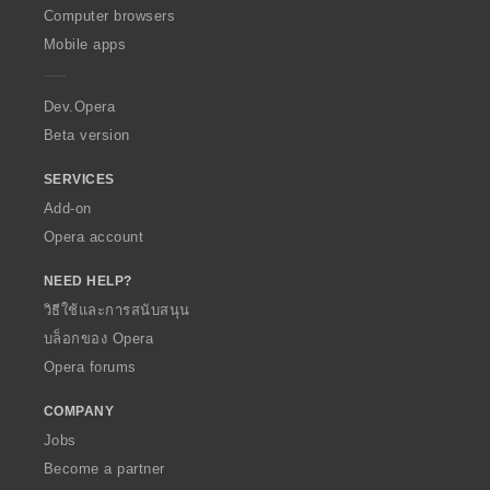
O
Computer browsers
p
Mobile apps
e
r
a
Dev.Opera
Beta version
SERVICES
Add-on
Opera account
NEED HELP?
วิธีใช้และการสนับสนุน
บล็อกของ Opera
Opera forums
COMPANY
Jobs
Become a partner