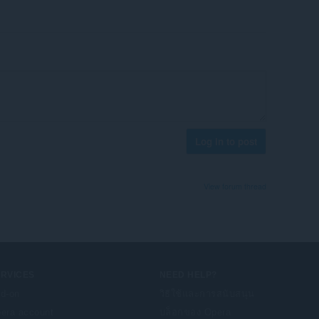
Log in to post
View forum thread
ERVICES
NEED HELP?
d-on
วิธีใช้และการสนับสนุน
era account
บล็อกของ Opera