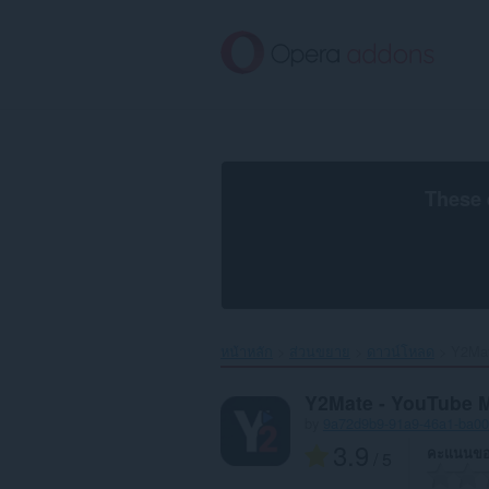
ข้าม
ไป
ที่
เนื้อหา
หลัก
These 
หน้าหลัก
ส่วนขยาย
ดาวน์โหลด
Y2Mat
Y2Mate - YouTube 
by
9a72d9b9-91a9-46a1-ba0
3.9
คะแนนขอ
/ 5