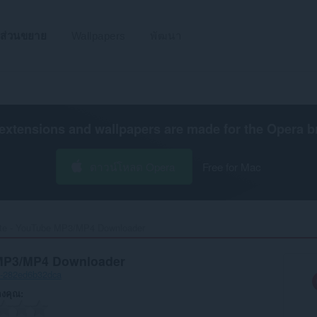
ส่วนขยาย
Wallpapers
พัฒนา
extensions and wallpapers are made for the
Opera b
ดาวน์โหลด Opera
Free for Mac
e - YouTube MP3/MP4 Downloader‎
MP3/MP4 Downloader
0-282ed6b32dca
งคุณ