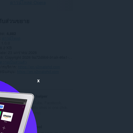
ดาวน์โหลด Opera
วกับส่วนขยาย
หลด
4,882
ดาวน์โหลด
1.0.0
6.2 KB
date
23 มกราคม 2026
าต
Copyright 2026 9a72d9b9-91a9-46a1-ba00-282ed6b32dca
วามเป็นส่วนตัว
การบริการ
https://en.y2matehd.com
สนับสนุน
https://en.y2matehd.com
x
ted
SaveFrom.net helper
Download YouTube, Facebook,
VK.com and 40+ sites in one click.
จำ
8192
น
ว
Video Power Tool
น
Play many videos at once on a wall