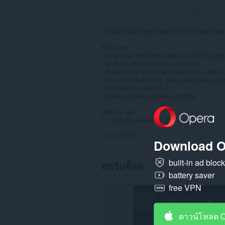
จำนวนคะแนนรวมทั้งหมด:
9
Y2Mate is a simple and fast YouTube down
Features:
- Download YouTube videos as MP3 (audio)
- Multiple quality options available
- Auto-detect YouTube videos from current 
- One-click download - just paste URL and 
- No sign-up required
- Clean and easy-to-use interface
How to use:
1. Click the extension icon...
แสดงเพิ่มเติม
Download O
built-in ad bloc
สกรีนช็อต
battery saver
free VPN
ดาวน์โหลด 