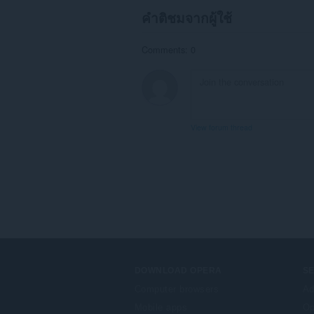
คำติชมจากผู้ใช้
Comments: 0
View forum thread
DOWNLOAD OPERA
S
Computer browsers
Ad
Mobile apps
Op