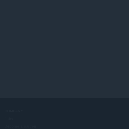
ด
ม
แ
:
ทั้
น
ง
น
ห
ร
ม
ว
ด
ม
:
ทั้
ง
ห
ม
ด
:
COMPANY
Jobs
Become a partner