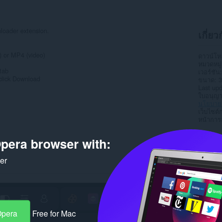
loader extension.
เกี่ย
 or MP4 (video)
ดาวน์โ
หมวดหมู่
tab
เวอร์ชัน
click Download
ขนาด
3
Last up
ใบอนุญ
นโยบายค
เว็บไซต์
หน้าการ
Rela
pera browser with:
ker
Opera
Free for Mac