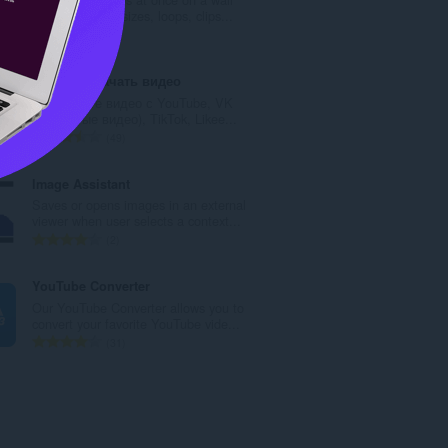
ค
that auto-fits, resizes, loops, clips...
ะ
จำ
0
แ
น
น
ว
SAVEE - скачать видео
น
น
Скачивайте видео с YouTube, VK
ร
ค
(и скрытые видео), TikTok, Likee...
ว
ะ
จำ
49
ม
แ
น
ทั้
น
ว
Image Assistant
ง
น
น
Saves or opens images in an external
ห
ร
ค
viewer when user selects a context...
ม
ว
ะ
จำ
2
ด
ม
แ
น
:
ทั้
น
ว
YouTube Converter
ง
น
น
Our YouTube Converter allows you to
ห
ร
ค
convert your favorite YouTube vide...
ม
ว
ะ
จำ
31
ด
ม
แ
น
:
ทั้
น
ว
ง
น
น
ห
ร
ค
ม
ว
ะ