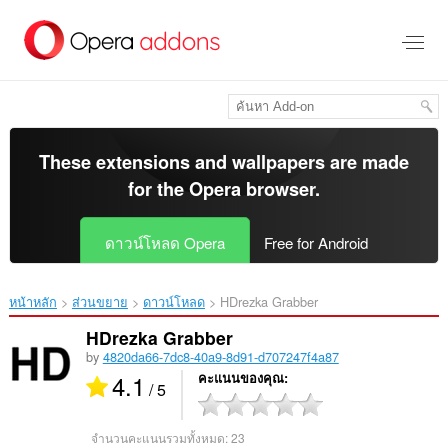
ข้าม
ไป
ที่
เนื้อหา
หลัก
These extensions and wallpapers are made
for the
Opera browser
.
ดาวน์โหลด Opera
Free for Android
หน้าหลัก
ส่วนขยาย
ดาวน์โหลด
HDrezka Grabber‎
HDrezka Grabber
by
4820da66-7dc8-40a9-8d91-d707247f4a87
4.1
คะแนนของคุณ
/ 5
จำนวนคะแนนรวมทั้งหมด:
23