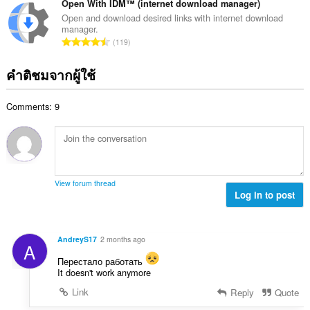
ม
ว
Open With IDM™ (internet download manager)
ด
น
ทั้
น
:
Open and download desired links with internet download
น
ง
manager.
ค
ร
จำ
ห
119
ะ
ว
น
ม
แ
ม
ว
ด
คำติชมจากผู้ใช้
น
ทั้
น
:
น
ง
ค
ร
ห
Comments: 9
ะ
ว
ม
แ
ม
ด
น
ทั้
:
น
ง
ร
ห
ว
ม
View forum thread
ม
Log in to post
ด
ทั้
:
ง
ห
AndreyS17
2 months ago
A
ม
ด
Перестало работать
It doesn't work anymore
:
Link
Reply
Quote