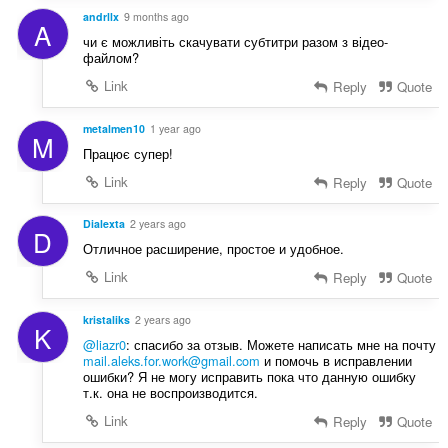
andrllx
9 months ago
A
чи є можливіть скачувати субтитри разом з відео-
файлом?
Link
Reply
Quote
metalmen10
1 year ago
M
Працює супер!
Link
Reply
Quote
Dialexta
2 years ago
D
Отличное расширение, простое и удобное.
Link
Reply
Quote
kristaliks
2 years ago
K
@liazr0
: спасибо за отзыв. Можете написать мне на почту
mail.aleks.for.work@gmail.com
и помочь в исправлении
ошибки? Я не могу исправить пока что данную ошибку
т.к. она не воспроизводится.
Link
Reply
Quote