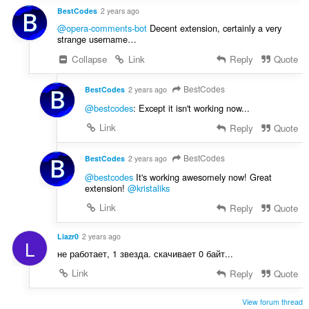
BestCodes
2 years ago
@opera-comments-bot
Decent extension, certainly a very
strange username…
Collapse
Link
Reply
Quote
BestCodes
BestCodes
2 years ago
@bestcodes
: Except it isn't working now...
Link
Reply
Quote
BestCodes
BestCodes
2 years ago
@bestcodes
It's working awesomely now! Great
extension!
@kristaliks
Link
Reply
Quote
Liazr0
2 years ago
L
не работает, 1 звезда. скачивает 0 байт...
Link
Reply
Quote
View forum thread