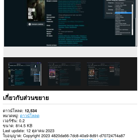
ใน
เว็บไซต์
ทั้งหมด
เกี่ยวกับส่วนขยาย
ดาวน์โหลด
12,534
หมวดหมู่
ดาวน์โหลด
เวอร์ชัน
0.2
ขนาด
814.5 KB
Last update
12 ตุลาคม 2023
ใบอนุญาต
Copyright 2023 4820da66-7dc8-40a9-8d91-d707247f4a87