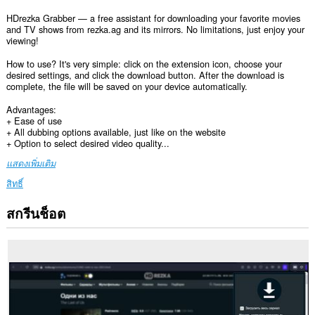
HDrezka Grabber — a free assistant for downloading your favorite movies
and TV shows from rezka.ag and its mirrors. No limitations, just enjoy your
viewing!
How to use? It's very simple: click on the extension icon, choose your
desired settings, and click the download button. After the download is
complete, the file will be saved on your device automatically.
Advantages:
+ Ease of use
+ All dubbing options available, just like on the website
+ Option to select desired video quality...
แสดงเพิ่มเติม
สิทธิ์
สกรีนช็อต
ส่วน
ขยาย
นี้
สามารถ
เข้า
ถึง
ข้อมูล
ของ
คุณ