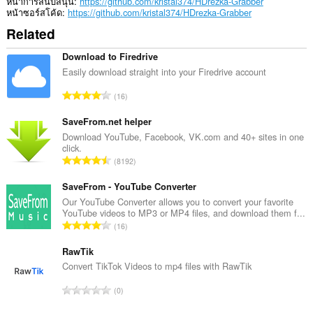
หน้าการสนับสนุน
https://github.com/kristal374/HDrezka-Grabber
หน้าซอร์สโค้ด
https://github.com/kristal374/HDrezka-Grabber
Related
Download to Firedrive
Easily download straight into your Firedrive account
จำ
16
น
ว
SaveFrom.net helper
น
Download YouTube, Facebook, VK.com and 40+ sites in one
click.
ค
จำ
8192
ะ
น
แ
ว
SaveFrom - YouTube Converter
น
น
Our YouTube Converter allows you to convert your favorite
น
YouTube videos to MP3 or MP4 files, and download them f...
ค
ร
จำ
16
ะ
ว
น
แ
ม
ว
RawTik
น
ทั้
น
Convert TikTok Videos to mp4 files with RawTik
น
ง
ค
ร
จำ
ห
0
ะ
ว
น
ม
แ