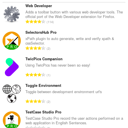
Web Developer
Adds a toolbar button with various web developer tools. The
official port of the Web Developer extension for Firefox.
จำ
114
น
ว
SelectorsHub Pro
น
xPath plugin to auto generate, write and verify xpath &
cssSelector.
ค
จำ
2
ะ
น
แ
ว
TwicPics Companion
น
น
Using TwicPics has never been so easy!
น
ค
ร
จำ
1
ะ
ว
น
แ
ม
ว
Toggle Environment
น
ทั้
น
Toggle between development environment url's
น
ง
ค
ร
จำ
ห
2
ะ
ว
น
ม
แ
ม
ว
TestCase Studio Pro
ด
น
ทั้
น
:
TestCase Studio Pro record the user actions performed on a
น
ง
web application in English Sentences.
ค
ร
จำ
ห