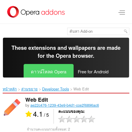
ข้าม
ไป
ที่
เนื้อหา
หลัก
These extensions and wallpapers are made
for the
Opera browser
.
ดาวน์โหลด Opera
Free for Android
หน้าหลัก
ส่วนขยาย
Developer Tools
Web Edit‎
Web Edit
by
ae22c476-1239-43e9-b4d1-cce2f6896ac6
4.1
คะแนนของคุณ
/ 5
จำนวนคะแนนรวมทั้งหมด:
2