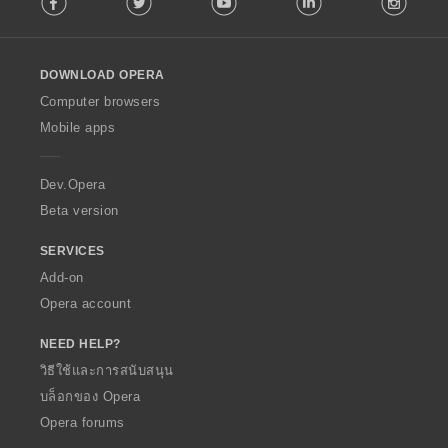
l
l
o
DOWNLOAD OPERA
w
O
Computer browsers
p
Mobile apps
e
r
a
Dev.Opera
Beta version
SERVICES
Add-on
Opera account
NEED HELP?
วิธีใช้และการสนับสนุน
บล็อกของ Opera
Opera forums