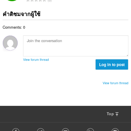
0
ะ
ว
น
ม
แ
ม
ว
ด
คำติชมจากผู้ใช้
น
ทั้
น
:
น
ง
ค
ร
ห
Comments: 0
ะ
ว
ม
แ
ม
ด
น
ทั้
:
น
ง
ร
ห
ว
ม
View forum thread
ม
Log in to post
ด
ทั้
:
ง
ห
View forum thread
ม
ด
:
Top
F
Facebook
Twitter
Youtube
LinkedIn
Instag
o