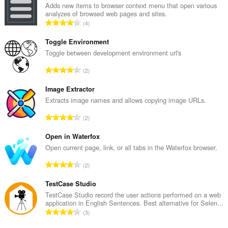
ขยาย
Adds new items to browser context menu that open various
นี้
analyzes of browsed web pages and sites.
สามารถ
จำ
4
เข้า
น
ถึง
ว
แท็บ
Toggle Environment
และ
น
Toggle between development environment url's
กิจกรรม
ค
การ
จำ
2
ะ
ท่อง
น
แ
เว็บ
ว
Image Extractor
ของ
น
คุณ
น
Extracts image names and allows copying image URLs.
น
ค
ร
จำ
2
ะ
ว
น
แ
ม
ว
Open in Waterfox
น
ทั้
น
Open current page, link, or all tabs in the Waterfox browser.
น
ง
ค
ร
จำ
ห
2
ะ
ว
น
ม
แ
ม
ว
TestCase Studio
ด
น
ทั้
น
:
TestCase Studio record the user actions performed on a web
น
ง
application in English Sentences. Best alternative for Selen...
ค
ร
จำ
ห
3
ะ
ว
น
ม
แ