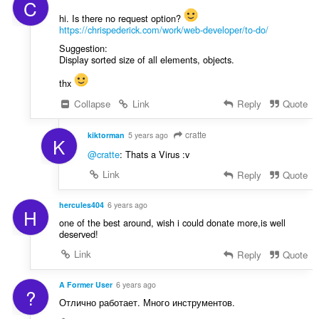
C
hi. Is there no request option?
https://chrispederick.com/work/web-developer/to-do/
Suggestion:
Display sorted size of all elements, objects.
thx
Collapse
Link
Reply
Quote
cratte
kiktorman
5 years ago
K
@cratte
: Thats a Virus :v
Link
Reply
Quote
hercules404
6 years ago
H
one of the best around, wish i could donate more,is well
deserved!
Link
Reply
Quote
A Former User
6 years ago
?
Отлично работает. Много инструментов.