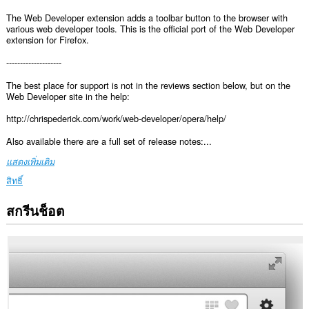
The Web Developer extension adds a toolbar button to the browser with
various web developer tools. This is the official port of the Web Developer
extension for Firefox.
--------------------
The best place for support is not in the reviews section below, but on the
Web Developer site in the help:
http://chrispederick.com/work/web-developer/opera/help/
Also available there are a full set of release notes:...
แสดงเพิ่มเติม
สิทธิ์
สกรีนช็อต
ส่วน
ขยาย
นี้
สามารถ
เข้า
ถึง
ข้อมูล
ของ
คุณ