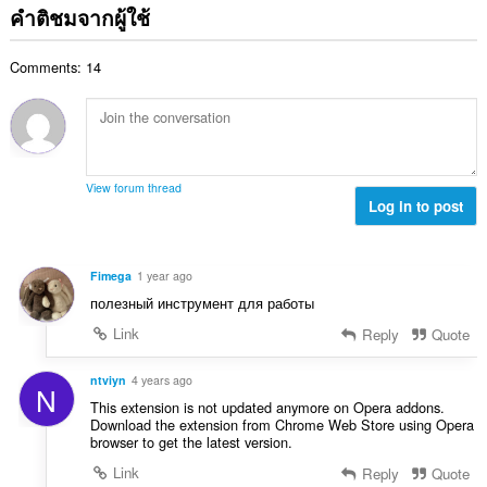
ม
ว
ด
คำติชมจากผู้ใช้
น
ทั้
น
:
น
ง
ค
ร
ห
Comments: 14
ะ
ว
ม
แ
ม
ด
น
ทั้
:
น
ง
ร
ห
ว
ม
View forum thread
ม
Log in to post
ด
ทั้
:
ง
ห
Fimega
1 year ago
ม
полезный инструмент для работы
ด
:
Link
Reply
Quote
ntviyn
4 years ago
N
This extension is not updated anymore on Opera addons.
Download the extension from Chrome Web Store using Opera
browser to get the latest version.
Link
Reply
Quote