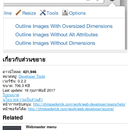
ใน
เว็บไซต์
ทั้งหมด
This
extension
can
write
data
into
the
clipboard.
เกี่ยวกับส่วนขยาย
ส่วน
ขยาย
นี้
ดาวน์โหลด
421,946
สามารถ
หมวดหมู่
Developer Tools
อ่าน
เวอร์ชัน
0.2.2
และ
ขนาด
706.3 KB
ปรับ
Last update
16 กุมภาพันธ์ 2017
เปลี่ยน
ใบอนุญาต
ประวัติการ
นโยบายความเป็นส่วนตัว
ท่อง
หน้าการสนับสนุน
http://chrispederick.com/work/web-developer/opera/help/
เว็บ
หน้าซอร์สโค้ด
http://chrispederick.com/work/web-developer/source/
ของ
Related
คุณ
ส่วน
Webmaster menu