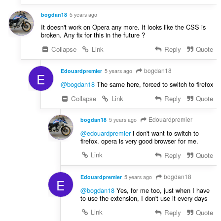
bogdan18
5 years ago
It doesn't work on Opera any more. It looks like the CSS is
broken. Any fix for this in the future ?
Collapse
Link
Reply
Quote
bogdan18
Edouardpremier
5 years ago
E
@bogdan18
The same here, forced to switch to firefox
Collapse
Link
Reply
Quote
Edouardpremier
bogdan18
5 years ago
@edouardpremier
i don't want to switch to
firefox. opera is very good browser for me.
Link
Reply
Quote
bogdan18
Edouardpremier
5 years ago
E
@bogdan18
Yes, for me too, just when I have
to use the extension, I don't use it every days
Link
Reply
Quote