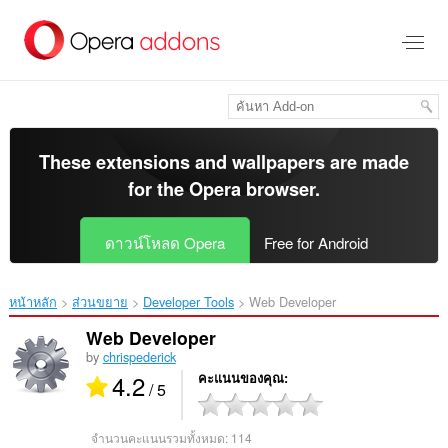
ข้าม
ไป
ที่
เนื้อหา
หลัก
These extensions and wallpapers are made
for the
Opera browser
.
ดาวน์โหลด Opera
Free for Android
หน้าหลัก
ส่วนขยาย
Developer Tools
Web Developer‎
Web Developer
by
chrispederick
4.2
คะแนนของคุณ
/ 5
จำนวนคะแนนรวมทั้งหมด:
114