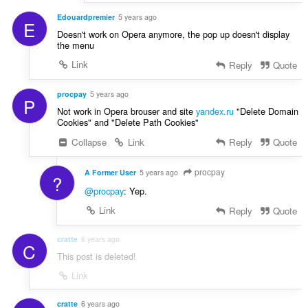
Edouardpremier
5 years ago
E
Doesn't work on Opera anymore, the pop up doesn't display
the menu
Link
Reply
Quote
procpay
5 years ago
P
Not work in Opera brouser and site
yandex.ru
"Delete Domain
Cookies" and "Delete Path Cookies"
Collapse
Link
Reply
Quote
procpay
A Former User
5 years ago
?
@procpay
: Yep.
Link
Reply
Quote
cratte
6 years ago
C
This post is deleted!
Link
cratte
6 years ago