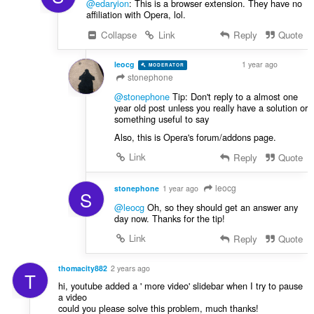
@edaryion
: This is a browser extension. They have no
affiliation with Opera, lol.
Collapse
Link
Reply
Quote
leocg
1 year ago
MODERATOR
VOLUNTEER
stonephone
@stonephone
Tip: Don't reply to a almost one
year old post unless you really have a solution or
something useful to say
Also, this is Opera's forum/addons page.
Link
Reply
Quote
leocg
stonephone
1 year ago
S
@leocg
Oh, so they should get an answer any
day now. Thanks for the tip!
Link
Reply
Quote
thomacity882
2 years ago
T
hi, youtube added a ' more video' slidebar when I try to pause
a video
could you please solve this problem, much thanks!