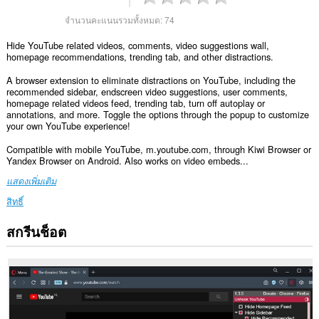
จำนวนคะแนนรวมทั้งหมด:
74
Hide YouTube related videos, comments, video suggestions wall,
homepage recommendations, trending tab, and other distractions.
A browser extension to eliminate distractions on YouTube, including the
recommended sidebar, endscreen video suggestions, user comments,
homepage related videos feed, trending tab, turn off autoplay or
annotations, and more. Toggle the options through the popup to customize
your own YouTube experience!
Compatible with mobile YouTube, m.youtube.com, through Kiwi Browser or
Yandex Browser on Android. Also works on video embeds...
แสดงเพิ่มเติม
สิทธิ์
สกรีนช็อต
ส่วน
ขยาย
นี้
สามารถ
เข้า
ถึง
ข้อมูล
ของ