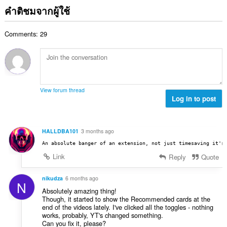
ม
ว
ด
คำติชมจากผู้ใช้
น
ทั้
น
:
น
ง
ค
ร
ห
Comments: 29
ะ
ว
ม
แ
ม
ด
น
ทั้
:
น
ง
ร
ห
ว
ม
View forum thread
ม
Log in to post
ด
ทั้
:
ง
ห
HALLDBA101
3 months ago
ม
An absolute banger of an extension, not just timesaving it's
ด
Link
Reply
Quote
:
nikudza
6 months ago
N
Absolutely amazing thing!
Though, it started to show the Recommended cards at the
end of the videos lately. I've clicked all the toggles - nothing
works, probably, YT's changed something.
Can you fix it, please?