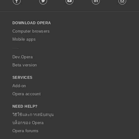
l
l
o
DOWNLOAD OPERA
w
O
Computer browsers
p
Mobile apps
e
r
a
Dev.Opera
Beta version
SERVICES
Add-on
Opera account
NEED HELP?
วิธีใช้และการสนับสนุน
บล็อกของ Opera
Opera forums