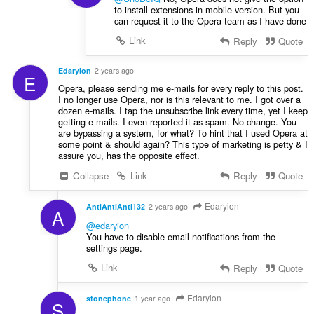
to install extensions in mobile version. But you
can request it to the Opera team as I have done
Link
Reply
Quote
Edaryion
2 years ago
E
Opera, please sending me e-mails for every reply to this post.
I no longer use Opera, nor is this relevant to me. I got over a
dozen e-mails. I tap the unsubscribe link every time, yet I keep
getting e-mails. I even reported it as spam. No change. You
are bypassing a system, for what? To hint that I used Opera at
some point & should again? This type of marketing is petty & I
assure you, has the opposite effect.
Collapse
Link
Reply
Quote
Edaryion
AntiAntiAnti132
2 years ago
A
@edaryion
You have to disable email notifications from the
settings page.
Link
Reply
Quote
Edaryion
stonephone
1 year ago
S