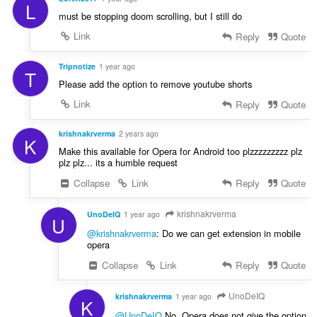
L
must be stopping doom scrolling, but I still do
Link
Reply
Quote
Tripnotize
1 year ago
T
Please add the option to remove youtube shorts
Link
Reply
Quote
krishnakrverma
2 years ago
K
Make this available for Opera for Android too plzzzzzzzzz plz
plz plz... its a humble request
Collapse
Link
Reply
Quote
krishnakrverma
UnoDeIQ
1 year ago
U
@krishnakrverma
: Do we can get extension in mobile
opera
Collapse
Link
Reply
Quote
UnoDeIQ
krishnakrverma
1 year ago
K
@UnoDeIQ
No, Opera does not give the option