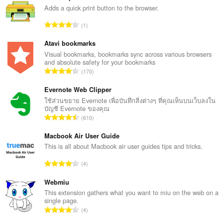
Adds a quick print button to the browser.
จำ
1
น
ว
Atavi bookmarks
น
Visual bookmarks, bookmarks sync across various browsers
and absolute safety for your bookmarks
ค
จำ
170
ะ
น
แ
ว
Evernote Web Clipper
น
น
ใช้ส่วนขยาย Evernote เพื่อบันทึกสิ่งต่างๆ ที่คุณเห็นบนเว็บลงใน
น
บัญชี Evernote ของคุณ
ค
ร
จำ
610
ะ
ว
น
แ
ม
ว
Macbook Air User Guide
น
ทั้
น
This is all about Macbook air user guides tips and tricks.
น
ง
ค
ร
จำ
ห
4
ะ
ว
น
ม
แ
ม
ว
Webmiu
ด
น
ทั้
น
:
This extension gathers what you want to miu on the web on a
น
ง
single page.
ค
ร
จำ
ห
4
ะ
ว
น
ม
แ