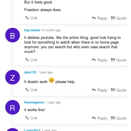
But it feels good.
Freedom always does.
Link
Reply
Quote
big-memer
9 months ago
B
it deletes youtube. like the entire thing. good luck trying to
look for something to watch when there is no home page
anymore. you can search but who even uses search that
much?
Link
Reply
Quote
zeky123
1 year ago
Z
it doestn work
please help
Link
Reply
Quote
Renteligence
1 year ago
R
it works fine!
Link
Reply
Quote
Loren2017
1 year ago