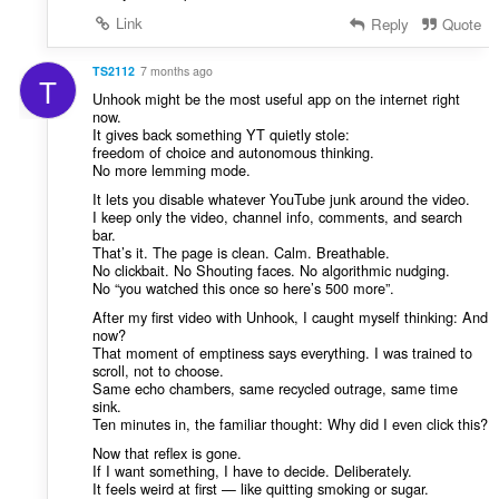
Link
Reply
Quote
TS2112
7 months ago
T
Unhook might be the most useful app on the internet right
now.
It gives back something YT quietly stole:
freedom of choice and autonomous thinking.
No more lemming mode.
It lets you disable whatever YouTube junk around the video.
I keep only the video, channel info, comments, and search
bar.
That’s it. The page is clean. Calm. Breathable.
No clickbait. No Shouting faces. No algorithmic nudging.
No “you watched this once so here’s 500 more”.
After my first video with Unhook, I caught myself thinking: And
now?
That moment of emptiness says everything. I was trained to
scroll, not to choose.
Same echo chambers, same recycled outrage, same time
sink.
Ten minutes in, the familiar thought: Why did I even click this?
Now that reflex is gone.
If I want something, I have to decide. Deliberately.
It feels weird at first — like quitting smoking or sugar.