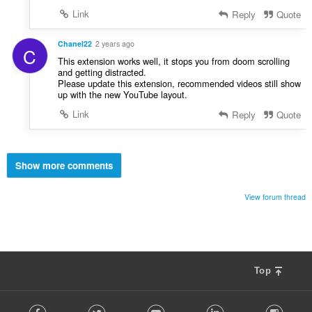
Link
Reply
Quote
Chanel22
2 years ago
C
This extension works well, it stops you from doom scrolling
and getting distracted.
Please update this extension, recommended videos still show
up with the new YouTube layout.
Link
Reply
Quote
Show more comments
View forum thread
Top
F
Facebook
Twitter
Youtube
LinkedIn
Instag
o