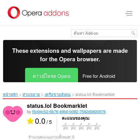
ข้าม
ไป
ที่
เนื้อหา
หลัก
These extensions and wallpapers are made
for the
Opera browser
.
ดาวน์โหลด Opera
Free for Android
หน้าหลัก
ส่วนขยาย
เครือข่ายสังคม
status.lol Bookmarklet‎
status.lol Bookmarklet
by
f5c94c52-6b76-49b0-b082-7582d0600976
0.0
คะแนนของคุณ
/ 5
จำนวนคะแนนรวมทั้งหมด:
0