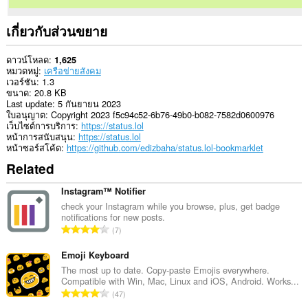
เกี่ยวกับส่วนขยาย
ดาวน์โหลด
1,625
หมวดหมู่
เครือข่ายสังคม
เวอร์ชัน
1.3
ขนาด
20.8 KB
Last update
5 กันยายน 2023
ใบอนุญาต
Copyright 2023 f5c94c52-6b76-49b0-b082-7582d0600976
เว็บไซต์การบริการ
https://status.lol
หน้าการสนับสนุน
https://status.lol
หน้าซอร์สโค้ด
https://github.com/edizbaha/status.lol-bookmarklet
Related
Instagram™ Notifier
check your Instagram while you browse, plus, get badge
notifications for new posts.
จำ
7
น
ว
Emoji Keyboard
น
The most up to date. Copy-paste Emojis everywhere.
Compatible with Win, Mac, Linux and iOS, Android. Works...
ค
จำ
47
ะ
น