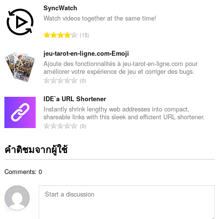
แ
ว
SyncWatch
น
น
Watch videos together at the same time!
น
ค
ร
จำ
15
ะ
ว
น
แ
ม
ว
jeu-tarot-en-ligne.com•Emoji
น
ทั้
น
Ajoute des fonctionnalités à jeu-tarot-en-ligne.com pour
น
ง
améliorer votre expérience de jeu et corriger des bugs.
ค
ร
จำ
ห
0
ะ
ว
น
ม
แ
ม
ว
IDE`a URL Shortener
ด
น
ทั้
น
:
Instantly shrink lengthy web addresses into compact,
น
ง
shareable links with this sleek and efficient URL shortener.
ค
ร
จำ
ห
0
ะ
ว
น
ม
แ
ม
ว
ด
คำติชมจากผู้ใช้
น
ทั้
น
:
น
ง
ค
ร
ห
Comments: 0
ะ
ว
ม
แ
ม
ด
น
ทั้
:
น
ง
ร
ห