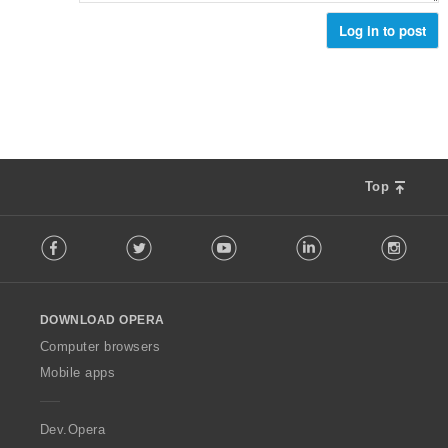
ว
ม
ม
Log in to post
ด
ทั้
:
ง
ห
ม
ด
:
Top
F
Facebook
Twitter
Youtube
LinkedIn
Instag
o
l
l
o
DOWNLOAD OPERA
w
O
Computer browsers
p
Mobile apps
e
r
a
Dev.Opera