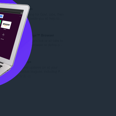
แ
น
น
ว
Govt. Pak Jobs
น
น
If You are looking for Govt. jobs, then
ร
ค
our Website provide you all help to...
ว
ะ
จำ
0
ม
แ
น
ทั้
น
ว
Open in MS Edge™ Browser
ง
น
น
Send current page's link or all tabs to
ห
ร
ค
Microsoft Edge browser or define o...
ม
ว
ะ
จำ
13
ด
ม
แ
น
:
ทั้
น
ว
Cricket Arroyo
ง
น
น
Get the latest updates on all your
ห
ร
ค
favorite cricket leagues, including P...
ม
ว
ะ
จำ
0
ด
ม
แ
น
:
ทั้
น
ว
ง
น
น
ห
ร
ค
ม
ว
ะ
ด
ม
แ
:
ทั้
น