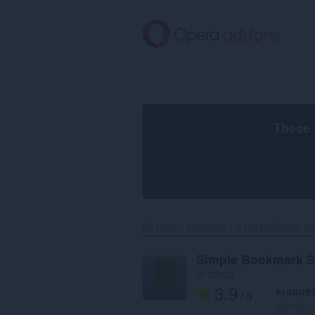
ข้าม
ไป
ที่
เนื้อหา
หลัก
These 
หน้าหลัก
ส่วนขยาย
การช่วยสำหรับการเข
Simple Bookmark S
by
knoelli
3.9
คะแนนขอ
/ 5