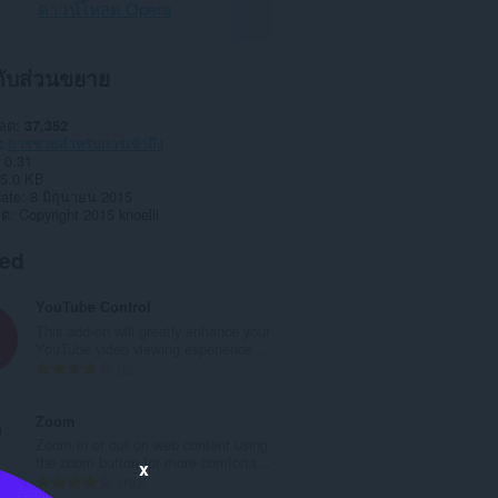
ดาวน์โหลด Opera
วกับส่วนขยาย
หลด
37,352
การช่วยสำหรับการเข้าถึง
0.31
5.0 KB
date
8 มิถุนายน 2015
าต
Copyright 2015 knoelli
ted
YouTube Control
This add-on will greatly enhance your
YouTube video viewing experience...
จำ
2
น
ว
Zoom
น
Zoom in or out on web content using
ค
the zoom button for more comforta...
x
ะ
จำ
193