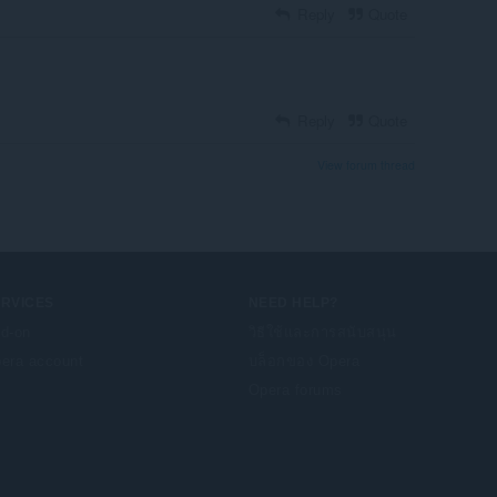
Reply
Quote
Reply
Quote
View forum thread
ERVICES
NEED HELP?
d-on
วิธีใช้และการสนับสนุน
era account
บล็อกของ Opera
Opera forums