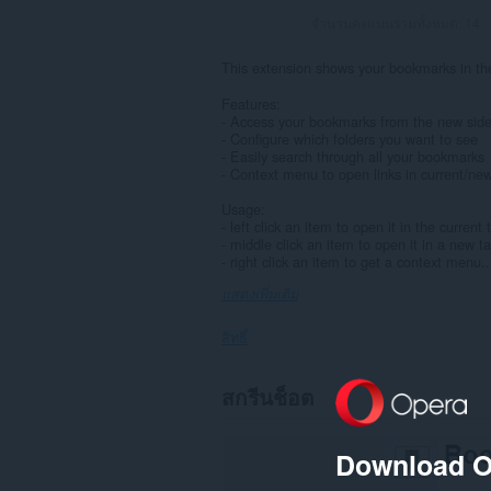
จำนวนคะแนนรวมทั้งหมด:
14
This extension shows your bookmarks in the
Features:
- Access your bookmarks from the new sid
- Configure which folders you want to see
- Easily search through all your bookmarks
- Context menu to open links in current/ne
Usage:
- left click an item to open it in the current 
- middle click an item to open it in a new t
- right click an item to get a context menu..
แสดงเพิ่มเติม
สิทธิ์
This
สกรีนช็อต
Extension
can
read
Download O
and
modify
bookmarks.