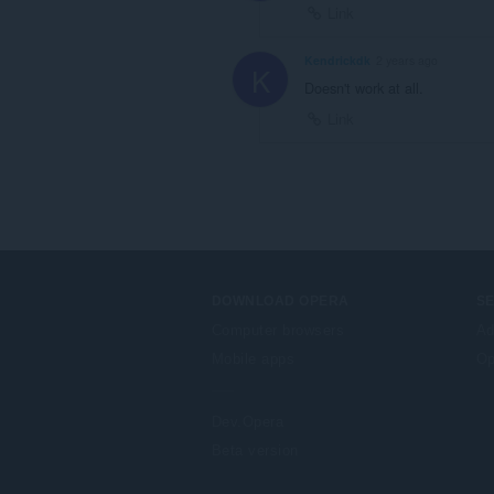
Link
Kendrickdk
2 years ago
K
Doesn't work at all.
Link
DOWNLOAD OPERA
S
Computer browsers
Ad
Mobile apps
Op
Dev.Opera
Beta version