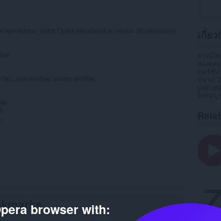
 new sidebar which Opera introduced in version 29 (developer).
เกี่ย
ebar
ดาวน์โ
หมวดหมู่
เวอร์ชัน
w tab, new window, private window
ขนาด
2
Last up
ใบอนุญ
tab
ab
Rela
.
pera browser with: