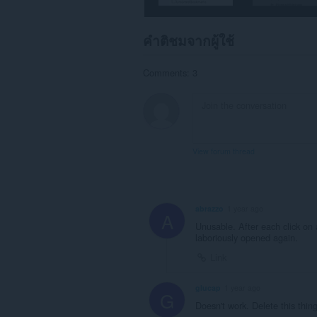
คำติชมจากผู้ใช้
Comments: 3
View forum thread
abrazzo
1 year ago
A
Unusable. After each click on 
laboriously opened again.
Link
glucap
1 year ago
G
Doesn't work. Delete this thing