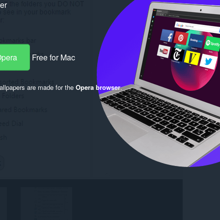
ker
Opera
Free for Mac
llpapers are made for the
Opera browser
.