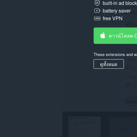
built-in ad bloc
ส่วน
battery saver
ขยาย
free VPN
นี้
จะ
เพิ่ม
กรอบ
ดาวน์โหลด 
ไป
ที่
แถบ
ข้าง
These extensions and wa
ส่วน
ดูทั้งหมด
ขยาย
นี้
สามารถ
เข้า
ถึง
แท็บ
และ
กิจกรรม
การ
ท่อง
เว็บ
ของ
คุณ