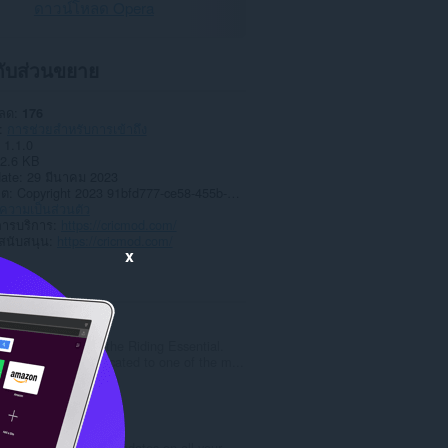
ดาวน์โหลด Opera
วกับส่วนขยาย
หลด
176
การช่วยสำหรับการเข้าถึง
1.1.0
2.6 KB
date
29 มีนาคม 2023
าต
Copyright 2023 91bfd777-ce58-455b-983e-76656f085ef2
วามเป็นส่วนตัว
การบริการ
https://cricmod.com/
สนับสนุน
https://cricmod.com/
x
ted
Riding Pick
Wikipedia of the Riding Essential.
Our blog dedicated to one of the m...
จำ
0
น
ว
Cricket Arroyo
น
Get the latest updates on all your