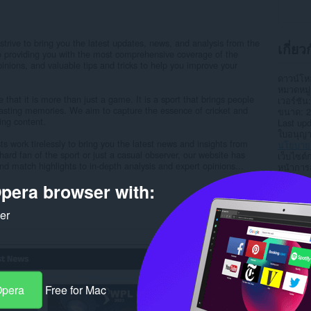
trive to bring you the latest updates, news, and analysis from the
เกี่ย
to providing you with the most comprehensive coverage of the
pinions, and valuable tips and tricks to help you improve your
ดาวน์โ
หมวดหมู่
that it is more than just a game. It is a sport that brings people
เวอร์ชัน
lasting memories. We aim to capture the essence of cricket and
ขนาด
2
ing content.
Last up
ใบอนุญ
s work tirelessly to bring you the latest news and insights from
นโยบายค
hard fan of the sport or just a casual observer, our website has
เว็บไซต์
d match highlights to in-depth analysis and expert opinions...
หน้าการ
pera browser with:
Rela
ker
Opera
Free for Mac