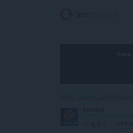
ข้าม
ไป
ที่
เนื้อหา
หลัก
These 
หน้าหลัก
ส่วนขยาย
การช่วยสำหรับการเข
CricMod
by
91bfd777-ce58-455b-983e
4.0
คะแนนขอ
/ 5