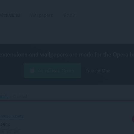
ส่วนขยาย
Wallpapers
พัฒนา
extensions and wallpapers are made for the
Opera b
ดาวน์โหลด Opera
Free for Mac
้าถึง
CricMod‎
-76656f085ef2
งคุณ