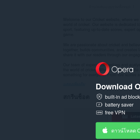
จำนวนคะแนนรวมทั้งหมด:
1
Welcome to our Cricket website, where we s
world of cricket. Our website is dedicated 
sport, featuring up-to-date scores, expert o
game.
We are passionate about cricket and believe 
together, builds communities, and creates 
share it with our readers through our engag
Our team of experienced writers and analyst
the world of cricket. Whether you are a die-
something for everyone. From live scores an
Download O
แสดงเพิ่มเติม
สกรีนช็อต
built-in ad bloc
battery saver
free VPN
ดาวน์โหลด 