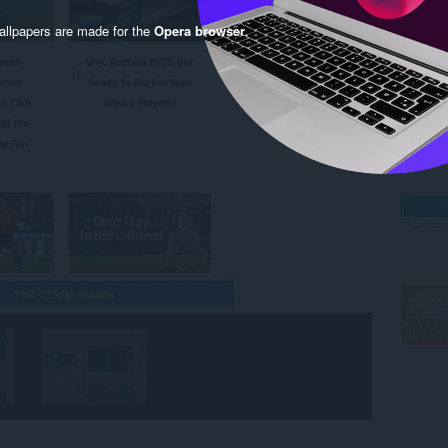
llpapers are made for the
Opera browser
.