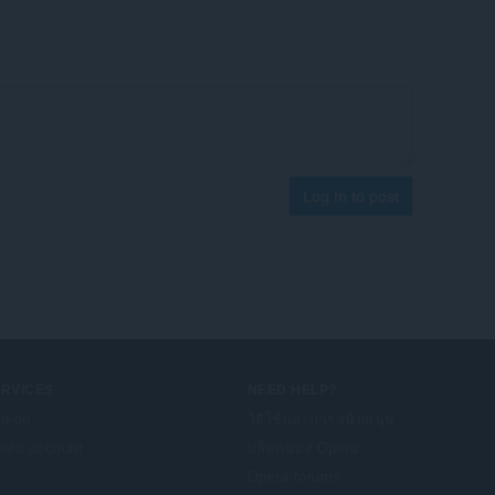
Log in to post
ERVICES
NEED HELP?
d-on
วิธีใช้และการสนับสนุน
era account
บล็อกของ Opera
Opera forums