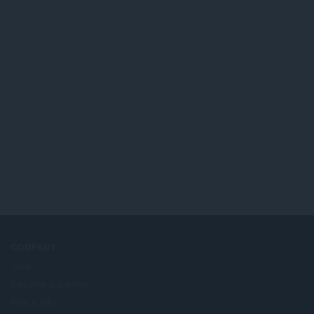
ด
ม
แ
:
ทั้
น
ง
น
ห
ร
ม
ว
ด
ม
:
ทั้
ง
ห
ม
ด
:
COMPANY
Jobs
Become a partner
Press info