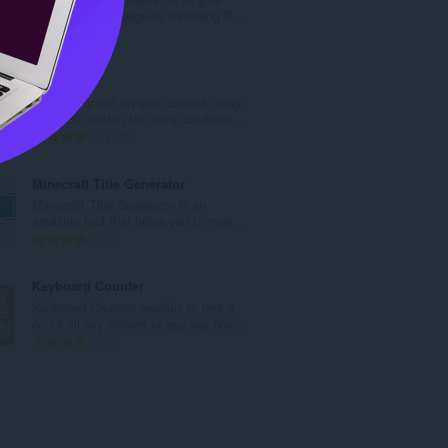
ค
favorite cricket leagues, including P...
ะ
จำ
0
แ
น
น
ว
Zoom
น
น
Zoom in or out on web content using
ร
ค
the zoom button for more comforta...
ว
ะ
จำ
193
ม
แ
น
ทั้
น
ว
Minecraft Title Generator
ง
น
น
Minecraft Title Generator is an
ห
ร
ค
amazing tool that helps you to mak...
ม
ว
ะ
จำ
2
ด
ม
แ
น
:
ทั้
น
ว
Keyboard Counter
ง
น
น
Keyboard Counter enables to test &
ห
ร
ค
count all key strokes or any key pre...
ม
ว
ะ
จำ
3
ด
ม
แ
น
:
ทั้
น
ว
ง
น
น
ห
ร
ค
ม
ว
ะ