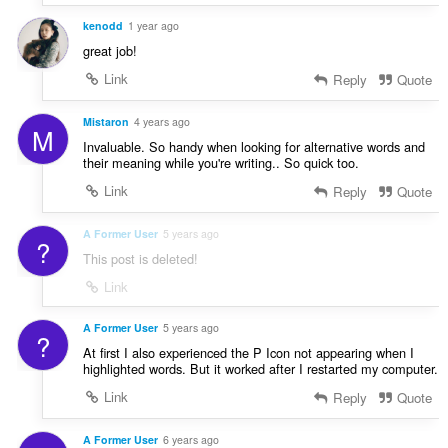
kenodd
1 year ago
great job!
Link
Reply
Quote
Mistaron
4 years ago
M
Invaluable. So handy when looking for alternative words and
their meaning while you're writing.. So quick too.
Link
Reply
Quote
A Former User
5 years ago
?
This post is deleted!
Link
A Former User
5 years ago
?
At first I also experienced the P Icon not appearing when I
highlighted words. But it worked after I restarted my computer.
Link
Reply
Quote
A Former User
6 years ago