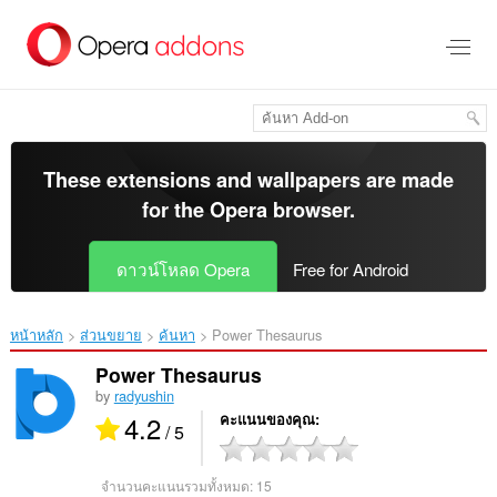
ข้าม
ไป
ที่
เนื้อหา
หลัก
These extensions and wallpapers are made
for the
Opera browser
.
ดาวน์โหลด Opera
Free for Android
หน้าหลัก
ส่วนขยาย
ค้นหา
Power Thesaurus‎
Power Thesaurus
by
radyushin
4.2
คะแนนของคุณ
/ 5
จำนวนคะแนนรวมทั้งหมด:
15