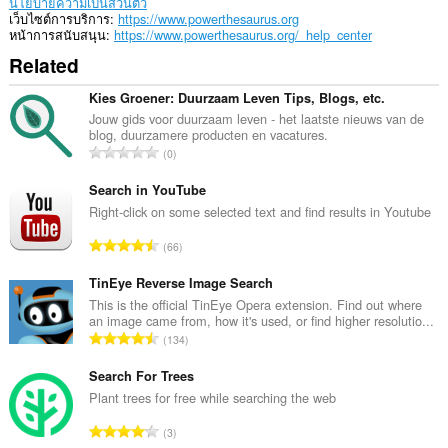
นโยบายความเป็นส่วนตัว
เว็บไซต์การบริการ
https://www.powerthesaurus.org
หน้าการสนับสนุน
https://www.powerthesaurus.org/_help_center
Related
Kies Groener: Duurzaam Leven Tips, Blogs, etc.
Jouw gids voor duurzaam leven - het laatste nieuws van de
blog, duurzamere producten en vacatures.
จำ
0
น
ว
Search in YouTube
น
Right-click on some selected text and find results in Youtube
ค
จำ
66
ะ
น
แ
ว
TinEye Reverse Image Search
น
น
This is the official TinEye Opera extension. Find out where
น
an image came from, how it's used, or find higher resolutio...
ค
ร
จำ
134
ะ
ว
น
แ
ม
ว
Search For Trees
น
ทั้
น
Plant trees for free while searching the web
น
ง
ค
ร
จำ
ห
3
ะ
ว