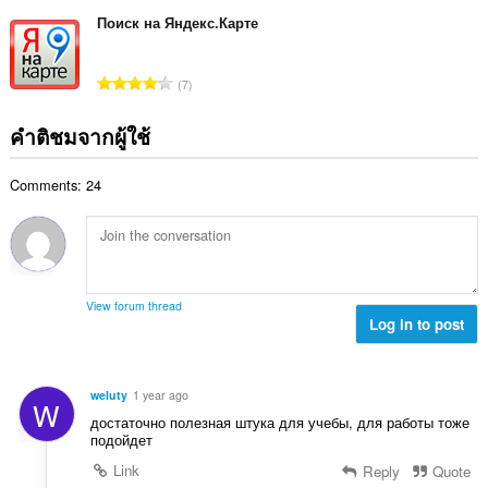
น
ม
แ
ม
ว
Поиск на Яндекс.Карте
ด
น
ทั้
น
:
น
ง
ค
ร
จำ
ห
7
ะ
ว
น
ม
แ
ม
ว
ด
คำติชมจากผู้ใช้
น
ทั้
น
:
น
ง
ค
ร
ห
Comments: 24
ะ
ว
ม
แ
ม
ด
น
ทั้
:
น
ง
ร
ห
ว
ม
View forum thread
ม
Log in to post
ด
ทั้
:
ง
ห
weluty
1 year ago
W
ม
достаточно полезная штука для учебы, для работы тоже
ด
подойдет
:
Link
Reply
Quote