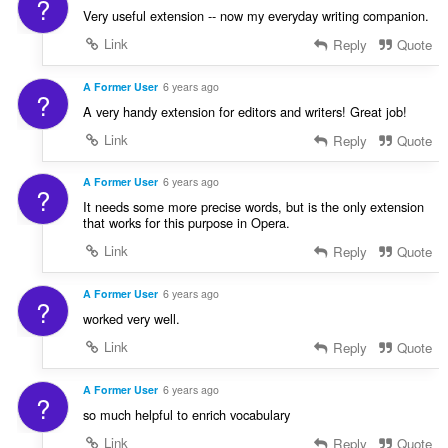
?
Very useful extension -- now my everyday writing companion.
Link
Reply
Quote
A Former User
6 years ago
?
A very handy extension for editors and writers! Great job!
Link
Reply
Quote
A Former User
6 years ago
?
It needs some more precise words, but is the only extension
that works for this purpose in Opera.
Link
Reply
Quote
A Former User
6 years ago
?
worked very well.
Link
Reply
Quote
A Former User
6 years ago
?
so much helpful to enrich vocabulary
Link
Reply
Quote