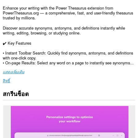
Enhance your writing with the Power Thesaurus extension from
PowerThesaurus.org — a comprehensive, fast, and user-friendly thesaurus
trusted by millions.
Discover accurate synonyms, antonyms, and definitions instantly while
writing, editing, browsing, or studying online.
✔️ Key Features
• Instant Toolbar Search: Quickly find synonyms, antonyms, and definitions
with one-click copy.
• On-page Results: Select any word on a page to instantly see synonyms...
แสดงเพิ่มเติม
สิทธิ์
สกรีนช็อต
ส่วน
ขยาย
นี้
สามารถ
เข้า
ถึง
ข้อมูล
ของ
คุณ