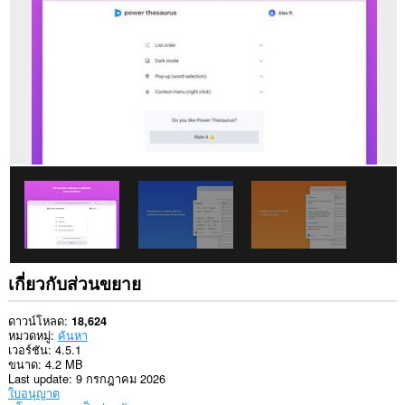
ใน
เว็บไซต์
ทั้งหมด
ส่วน
ขยาย
นี้
สามารถ
เข้า
ถึง
ข้อมูล
ของ
คุณ
ใน
บาง
เว็บไซต์
This
extension
can
เกี่ยวกับส่วนขยาย
write
data
into
ดาวน์โหลด
18,624
the
หมวดหมู่
ค้นหา
clipboard.
เวอร์ชัน
4.5.1
ขนาด
4.2 MB
Last update
9 กรกฎาคม 2026
ใบอนุญาต