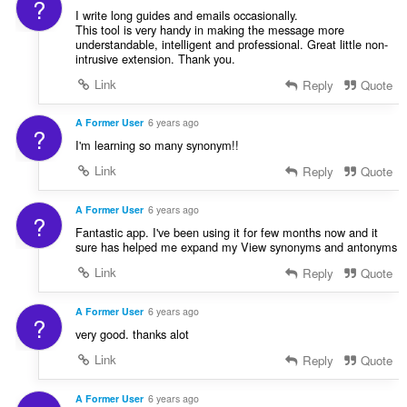
?
I write long guides and emails occasionally.
This tool is very handy in making the message more
understandable, intelligent and professional. Great little non-
intrusive extension. Thank you.
Link
Reply
Quote
A Former User
6 years ago
?
I'm learning so many synonym!!
Link
Reply
Quote
A Former User
6 years ago
?
Fantastic app. I've been using it for few months now and it
sure has helped me expand my View synonyms and antonyms
Link
Reply
Quote
A Former User
6 years ago
?
very good. thanks alot
Link
Reply
Quote
A Former User
6 years ago