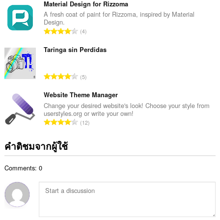
ว
Material Design for Rizzoma
น
น
A fresh coat of paint for Rizzoma, inspired by Material
น
Design.
ค
ร
จำ
4
ะ
ว
น
แ
ม
ว
Taringa sin Perdidas
น
ทั้
น
น
ง
ค
ร
จำ
ห
5
ะ
ว
น
ม
แ
ม
ว
Website Theme Manager
ด
น
ทั้
น
:
Change your desired website's look! Choose your style from
น
ง
userstyles.org or write your own!
ค
ร
จำ
ห
12
ะ
ว
น
ม
แ
ม
ว
ด
คำติชมจากผู้ใช้
น
ทั้
น
:
น
ง
ค
ร
ห
Comments: 0
ะ
ว
ม
แ
ม
ด
น
ทั้
:
น
ง
ร
ห
ว