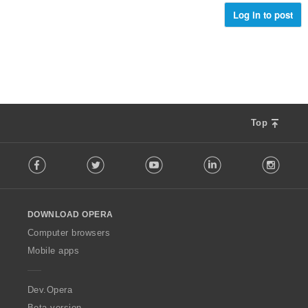
ม
ม
Log in to post
ด
ทั้
:
ง
ห
ม
ด
:
Top
F
Facebook
Twitter
Youtube
LinkedIn
Instag
o
l
l
o
DOWNLOAD OPERA
w
O
Computer browsers
p
Mobile apps
e
r
a
Dev.Opera
Beta version