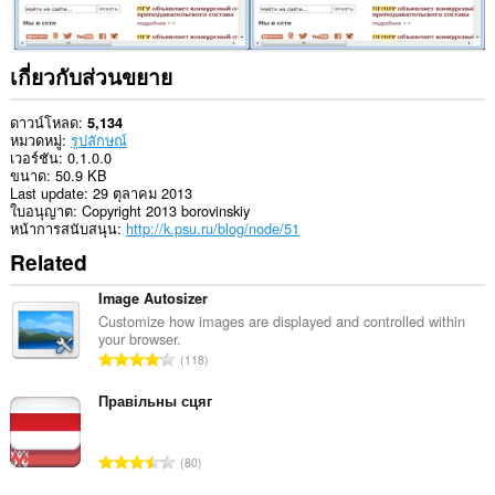
เกี่ยวกับส่วนขยาย
ดาวน์โหลด
5,134
หมวดหมู่
รูปลักษณ์
เวอร์ชัน
0.1.0.0
ขนาด
50.9 KB
Last update
29 ตุลาคม 2013
ใบอนุญาต
Copyright 2013 borovinskiy
หน้าการสนับสนุน
http://k.psu.ru/blog/node/51
Related
Image Autosizer
Customize how images are displayed and controlled within
your browser.
จำ
118
น
ว
Правільны сцяг
น
ค
จำ
80
ะ
น
แ