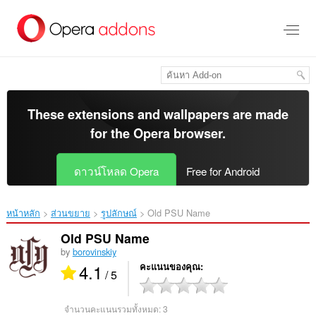
ข้าม
ไป
ที่
เนื้อหา
หลัก
These extensions and wallpapers are made
for the
Opera browser
.
ดาวน์โหลด Opera
Free for Android
หน้าหลัก
ส่วนขยาย
รูปลักษณ์
Old PSU Name‎
Old PSU Name
by
borovinskiy
4.1
คะแนนของคุณ
/ 5
จำนวนคะแนนรวมทั้งหมด:
3