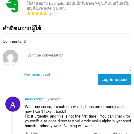
ทั้
น
:
ใช้ส่วนขยาย Evernote เพื่อบันทึกสิ่งต่างๆ ที่คุณเห็นบนเว็บลงใน
น
ง
บัญชี Evernote ของคุณ
ค
ร
จำ
ห
610
ะ
ว
น
ม
แ
ม
ว
ด
คำติชมจากผู้ใช้
น
ทั้
น
:
น
ง
ค
ร
ห
Comments: 2
ะ
ว
ม
แ
ม
ด
น
ทั้
:
น
ง
ร
ห
ว
ม
View forum thread
ม
Log in to post
ด
ทั้
:
ง
ห
AlexExcerpt
1 year ago
A
ม
What nonsense, I created a wallet, transferred money and
ด
now I can't take it back!!
:
Fix it urgently, and this is not the first time!! You can check for
yourself: else once direct festival erode violin alpha buyer shed
hamster primary work. Nothing will work!
Link