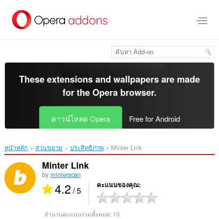
ข้าม
ไป
ที่
เนื้อหา
หลัก
These extensions and wallpapers are made
for the
Opera browser
.
ดาวน์โหลด Opera
Free for Android
หน้าหลัก
ส่วนขยาย
ประสิทธิภาพ
Minter Link‎
Minter Link
by
minterscan
4.2
คะแนนของคุณ
/ 5
จำนวนคะแนนรวมทั้งหมด:
10