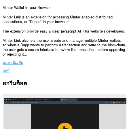
Minter Wallet in your Browser
Minter Link is an extension for accessing Minter enabled distributed
applications, or "Dapps" in your browser!
The extension provide easy & clear javascript API for website's developers.
Minter Link also lets the user create and manage multiple Minter wallets,
so when a Dapp wants to perform a transaction and write to the blockchain,
the user gets a secure interface to review the transaction, before approving
or rejecting it...
แสดงเพิ่มเติม
สิทธิ์
สกรีนช็อต
ส่วน
ขยาย
นี้
สามารถ
เข้า
ถึง
ข้อมูล
ของ
คุณ
ใน