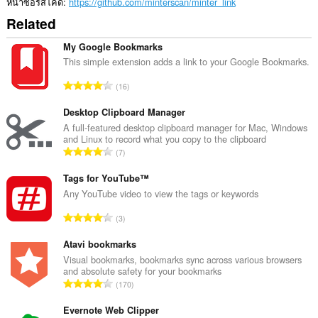
หน้าซอร์สโค้ด
https://github.com/minterscan/minter_link
Related
My Google Bookmarks
This simple extension adds a link to your Google Bookmarks.
จำ
16
น
ว
Desktop Clipboard Manager
น
A full-featured desktop clipboard manager for Mac, Windows
and Linux to record what you copy to the clipboard
ค
จำ
7
ะ
น
แ
ว
Tags for YouTube™
น
น
Any YouTube video to view the tags or keywords
น
ค
ร
จำ
3
ะ
ว
น
แ
ม
ว
Atavi bookmarks
น
ทั้
น
Visual bookmarks, bookmarks sync across various browsers
น
ง
and absolute safety for your bookmarks
ค
ร
จำ
ห
170
ะ
ว
น
ม
แ
ม
ว
Evernote Web Clipper
ด
น