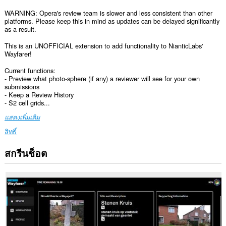
WARNING: Opera's review team is slower and less consistent than other
platforms. Please keep this in mind as updates can be delayed significantly
as a result.
This is an UNOFFICIAL extension to add functionality to NianticLabs'
Wayfarer!
Current functions:
- Preview what photo-sphere (if any) a reviewer will see for your own
submissions
- Keep a Review History
- S2 cell grids...
แสดงเพิ่มเติม
สิทธิ์
สกรีนช็อต
ส่วน
ขยาย
นี้
สามารถ
เข้า
ถึง
ข้อมูล
ของ
คุณ