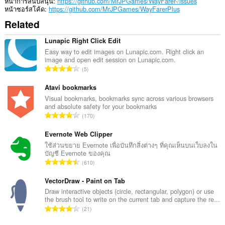
หน้าการสนับสนุน
https://github.com/MrJPGames/WayFarer-/issues
หน้าซอร์สโค้ด
https://github.com/MrJPGames/WayFarerPlus
Related
Lunapic Right Click Edit
Easy way to edit images on Lunapic.com. Right click an
image and open edit session on Lunapic.com.
จำ
5
น
ว
Atavi bookmarks
น
Visual bookmarks, bookmarks sync across various browsers
and absolute safety for your bookmarks
ค
จำ
170
ะ
น
แ
ว
Evernote Web Clipper
น
น
ใช้ส่วนขยาย Evernote เพื่อบันทึกสิ่งต่างๆ ที่คุณเห็นบนเว็บลงใน
น
บัญชี Evernote ของคุณ
ค
ร
จำ
610
ะ
ว
น
แ
ม
ว
VectorDraw - Paint on Tab
น
ทั้
น
Draw interactive objects (circle, rectangular, polygon) or use
น
ง
the brush tool to write on the current tab and capture the re...
ค
ร
จำ
ห
21
ะ
ว
น
ม
แ