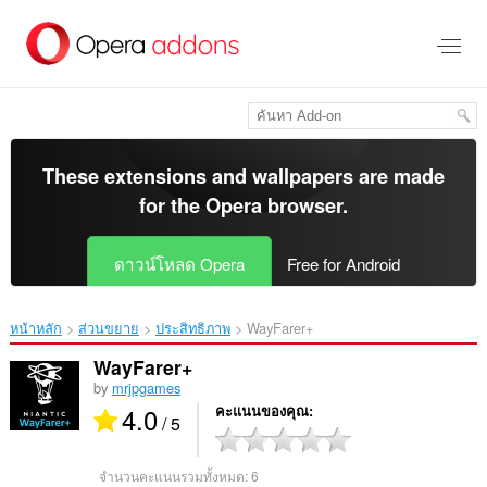
ข้าม
ไป
ที่
เนื้อหา
หลัก
These extensions and wallpapers are made
for the
Opera browser
.
ดาวน์โหลด Opera
Free for Android
หน้าหลัก
ส่วนขยาย
ประสิทธิภาพ
WayFarer+‎
WayFarer+
by
mrjpgames
4.0
คะแนนของคุณ
/ 5
จำนวนคะแนนรวมทั้งหมด:
6