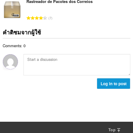
ม
ว
Rastreador de Pacotes dos Correios
ด
น
ทั้
น
:
น
ง
ค
ร
จำ
ห
7
ะ
ว
น
ม
แ
ม
ว
ด
คำติชมจากผู้ใช้
น
ทั้
น
:
น
ง
ค
ร
ห
Comments: 0
ะ
ว
ม
แ
ม
ด
น
ทั้
:
น
ง
ร
ห
ว
ม
ม
Log in to post
ด
ทั้
:
ง
ห
ม
ด
:
Top