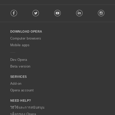
F
Facebook
Twitter
Youtube
LinkedIn
Instag
o
l
l
o
DOWNLOAD OPERA
w
O
Computer browsers
p
Mobile apps
e
r
a
Dev.Opera
Beta version
SERVICES
Add-on
Opera account
NEED HELP?
วิธีใช้และการสนับสนุน
บล็อกของ Opera