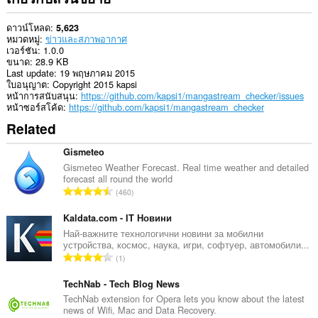
to
you
in
ดาวน์โหลด
5,623
the
หมวดหมู่
ข่าวและสภาพอากาศ
system
เวอร์ชัน
1.0.0
tray.
ขนาด
28.9 KB
Last update
19 พฤษภาคม 2015
ใบอนุญาต
Copyright 2015 kapsi
หน้าการสนับสนุน
https://github.com/kapsi1/mangastream_checker/issues
หน้าซอร์สโค้ด
https://github.com/kapsi1/mangastream_checker
Related
Gismeteo
Gismeteo Weather Forecast. Real time weather and detailed
forecast all round the world
จำ
460
น
ว
Kaldata.com - IT Новини
น
Най-важните технологични новини за мобилни
устройства, космос, наука, игри, софтуер, автомобили...
ค
จำ
1
ะ
น
แ
ว
TechNab - Tech Blog News
น
น
TechNab extension for Opera lets you know about the latest
น
news of Wifi, Mac and Data Recovery.
ค