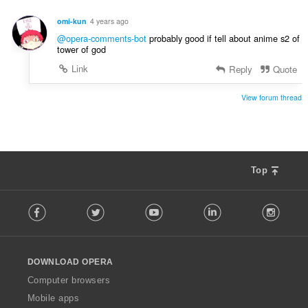
ง
ห
omi-kun
4 years ago
ม
@opera-comments-bot
probably good if tell about anime s2 of
ด
tower of god
:
Link
Reply
Quote
View forum thread
Top
F
Facebook
Twitter
Youtube
LinkedIn
Instag
o
l
l
o
DOWNLOAD OPERA
w
O
Computer browsers
p
Mobile apps
e