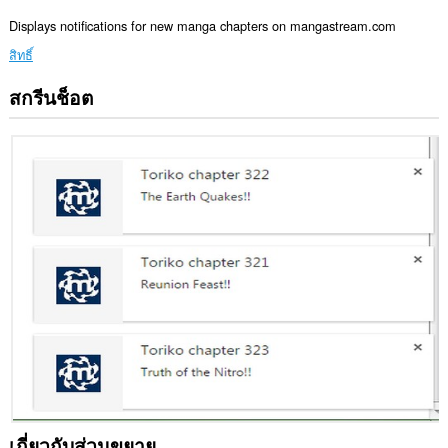
Displays notifications for new manga chapters on mangastream.com
สิทธิ์
สกรีนช็อต
ส่วน
ขยาย
นี้
สามารถ
เข้า
ถึง
ข้อมูล
ของ
คุณ
ใน
บาง
เว็บไซต์
This
extension
can
create
rich
notifications
and
display
them
เกี่ยวกับส่วนขยาย