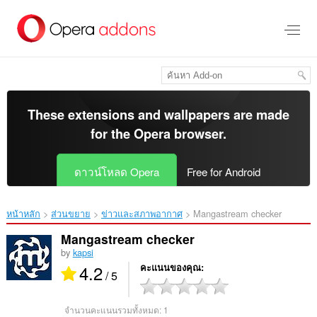
ข้าม
ไป
ที่
เนื้อหา
หลัก
These extensions and wallpapers are made
for the
Opera browser
.
ดาวน์โหลด Opera
Free for Android
หน้าหลัก
ส่วนขยาย
ข่าวและสภาพอากาศ
Mangastream checker‎
Mangastream checker
by
kapsi
4.2
คะแนนของคุณ
/ 5
จำนวนคะแนนรวมทั้งหมด:
1