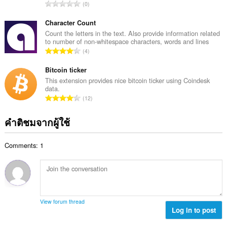
ร
จำ
0
ะ
ว
น
แ
ม
ว
Character Count
น
ทั้
น
Count the letters in the text. Also provide information related
น
ง
to number of non-whitespace characters, words and lines
ค
ร
จำ
ห
4
ะ
ว
น
ม
แ
ม
ว
Bitcoin ticker
ด
น
ทั้
น
:
This extension provides nice bitcoin ticker using Coindesk
น
ง
data.
ค
ร
จำ
ห
12
ะ
ว
น
ม
แ
ม
ว
ด
คำติชมจากผู้ใช้
น
ทั้
น
:
น
ง
ค
ร
ห
Comments: 1
ะ
ว
ม
แ
ม
ด
น
ทั้
:
น
ง
ร
ห
ว
ม
View forum thread
ม
Log in to post
ด
ทั้
: