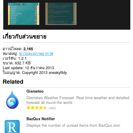
กิจกรรม
การ
ท่อง
เว็บ
ของ
คุณ
This
เกี่ยวกับส่วนขยาย
extension
can
store
ดาวน์โหลด
2,165
an
หมวดหมู่
ข่าวและสภาพอากาศ
unlimited
เวอร์ชัน
1.2.1
amount
ขนาด
632.7 KB
of
Last update
12 ธันวาคม 2013
client-
ใบอนุญาต
Copyright 2013 sneakyfildy
side
Related
data.
Gismeteo
Gismeteo Weather Forecast. Real time weather and detailed
forecast all round the world
จำ
460
น
ว
BazQux Notifier
น
Displays the number of unread items from BazQux.com
ค