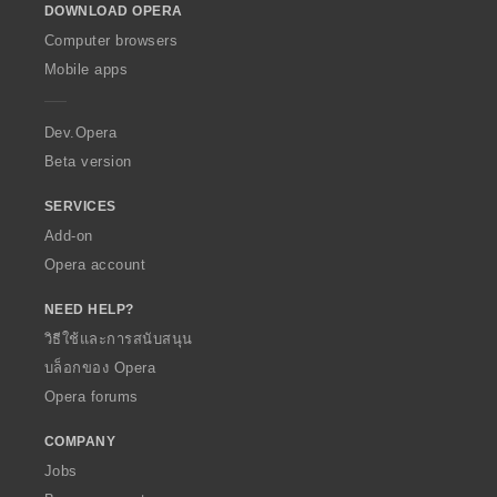
DOWNLOAD OPERA
w
O
Computer browsers
p
Mobile apps
e
r
a
Dev.Opera
Beta version
SERVICES
Add-on
Opera account
NEED HELP?
วิธีใช้และการสนับสนุน
บล็อกของ Opera
Opera forums
COMPANY
Jobs