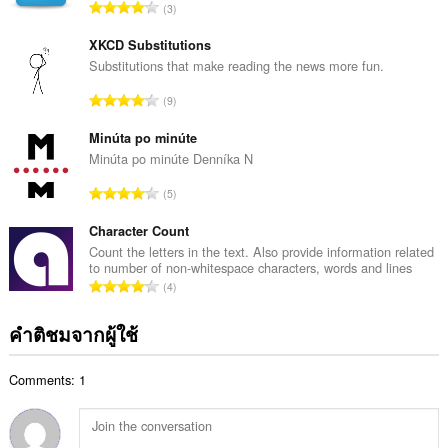
จำ
3
ะ
น
แ
ว
XKCD Substitutions
น
น
Substitutions that make reading the news more fun.
น
ค
ร
จำ
9
ะ
ว
น
แ
ม
ว
Minúta po minúte
น
ทั้
น
Minúta po minúte Denníka N
น
ง
ค
ร
จำ
ห
5
ะ
ว
น
ม
แ
ม
ว
Character Count
ด
น
ทั้
น
:
Count the letters in the text. Also provide information related
น
ง
to number of non-whitespace characters, words and lines
ค
ร
จำ
ห
4
ะ
ว
น
ม
แ
ม
ว
ด
คำติชมจากผู้ใช้
น
ทั้
น
:
น
ง
ค
ร
ห
Comments: 1
ะ
ว
ม
แ
ม
ด
น
ทั้
:
น