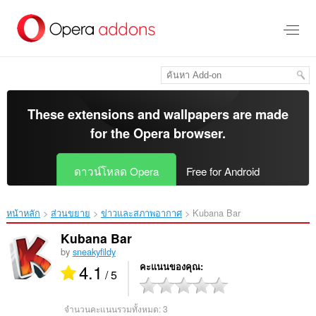
ข้าม
ไป
ที่
เนื้อหา
หลัก
These extensions and wallpapers are made
for the
Opera browser
.
ดาวน์โหลด Opera
Free for Android
หน้าหลัก
ส่วนขยาย
ข่าวและสภาพอากาศ
Kubana Bar‎
Kubana Bar
by
sneakyfildy
4.1
คะแนนของคุณ
/ 5
จำนวนคะแนนรวมทั้งหมด:
3