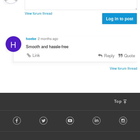
ง
ร
ห
ว
ม
View forum thread
ม
Log in to post
ด
ทั้
:
ง
ห
hoebe
2 months ago
H
ม
Smooth and hassle-free
ด
:
Link
Reply
Quote
View forum thread
Top
F
Facebook
Twitter
Youtube
LinkedIn
Instag
o
l
l
o