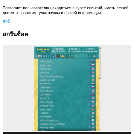
Позволяет пользователю находиться в курсе событий, иметь легкий
доступ к новостям, участникам и прочей информации.
สิทธิ์
สกรีนช็อต
ส่วน
ขยาย
นี้
สามารถ
เข้า
ถึง
ข้อมูล
ของ
คุณ
ใน
บาง
เว็บไซต์
ส่วน
ขยาย
นี้
สามารถ
เข้า
ถึง
แท็บ
และ