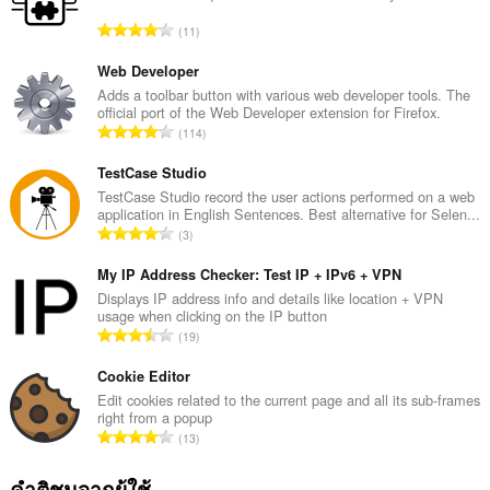
จำ
11
น
ว
Web Developer
น
Adds a toolbar button with various web developer tools. The
official port of the Web Developer extension for Firefox.
ค
จำ
114
ะ
น
แ
ว
TestCase Studio
น
น
TestCase Studio record the user actions performed on a web
น
application in English Sentences. Best alternative for Selen...
ค
ร
จำ
3
ะ
ว
น
แ
ม
ว
My IP Address Checker: Test IP + IPv6 + VPN
น
ทั้
น
Displays IP address info and details like location + VPN
น
ง
usage when clicking on the IP button
ค
ร
จำ
ห
19
ะ
ว
น
ม
แ
ม
ว
Cookie Editor
ด
น
ทั้
น
:
Edit cookies related to the current page and all its sub-frames
น
ง
right from a popup
ค
ร
จำ
ห
13
ะ
ว
น
ม
แ
ม
ว
ด
คำติชมจากผู้ใช้
น