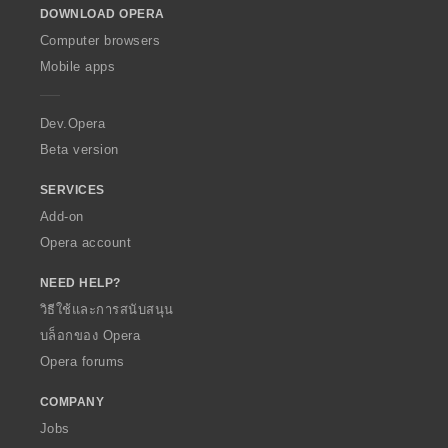
DOWNLOAD OPERA
w
O
Computer browsers
p
Mobile apps
e
r
a
Dev.Opera
Beta version
SERVICES
Add-on
Opera account
NEED HELP?
วิธีใช้และการสนับสนุน
บล็อกของ Opera
Opera forums
COMPANY
Jobs