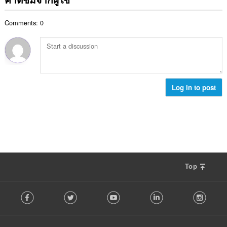
ทั้
น
:
น
ง
ค
ร
ห
Comments: 0
ะ
ว
ม
แ
ม
ด
น
ทั้
:
น
ง
ร
ห
ว
ม
ม
Log in to post
ด
ทั้
:
ง
ห
ม
ด
:
Top
F
Facebook
Twitter
Youtube
LinkedIn
Instag
o
l
l
o