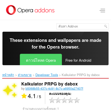
ข้าม
ไป
ที่
เนื้อหา
หลัก
These extensions and wallpapers are made
for the
Opera browser
.
ดาวน์โหลด Opera
Free for Android
หน้าหลัก
ส่วนขยาย
Developer Tools
Kalkulator PRPG by dabox‎
Kalkulator PRPG by dabox
by
b5068b55-437c-4c91-8c7c-a6950a27407f
4.1
คะแนนของคุณ
/ 5
จำนวนคะแนนรวมทั้งหมด:
1