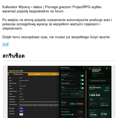
Kalkulator Wyceny • dabox | Pomaga graczom ProjectRPG szybko
wyceniać pojazdy bezpośrednio na forum.
Po wejściu na stronę pojazdu rozszerzenie automatycznie analizuje auto i
pokazuje szczegółową wycenę ze wszystkimi ważnymi częściami i
ulepszeniami.
Dzięki temu oszczędzasz czas, nie musisz już wszystkiego liczyć ręcznie.
สิทธิ์
สกรีนช็อต
ส่วน
ขยาย
นี้
สามารถ
เข้า
ถึง
ข้อมูล
ของ
คุณ
ใน
บาง
เว็บไซต์