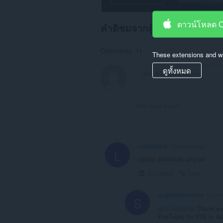
แท็บ
และ
ดาวน์โหลด 
กิจกรรม
คำติชมจากผู้ใช้
การ
ท่อง
เว็บ
Comments: 11
These extensions and wa
ของ
คุณ
ดูทั้งหมด
View forum thread
LinsiArchal
10 months ago
L
супер, рабочая штука!
Collapse
Link
sergeifedorenkon
10 mon
S
@LinsiArchal
Thank you
YouTube) for iOS in A