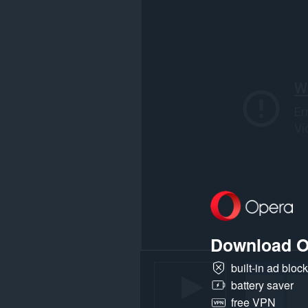
ของ
คุณ
ใน
เว็บไซต์
ทั้งหมด
This
extension
can
create
rich
notifications
and
display
them
to
you
in
the
system
tray.
Download O
ส่วน
ขยาย
built-in ad bloc
นี้
battery saver
สามารถ
เข้า
free VPN
ถึง