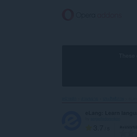
ข้าม
ไป
ที่
เนื้อหา
หลัก
These 
หน้าหลัก
ส่วนขยาย
ประสิทธิภาพ
eLan
eLang: Learn langu
by
sergeifedorenkon
3.7
คะแนนขอ
/ 5