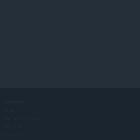
COMPANY
Jobs
Become a partner
Press info
Contact us