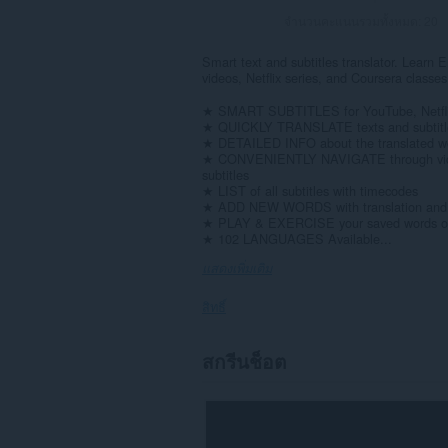
จำนวนคะแนนรวมทั้งหมด:
20
Smart text and subtitles translator. Learn
videos, Netflix series, and Coursera classes
★ SMART SUBTITLES for YouTube, Netflix
★ QUICKLY TRANSLATE texts and subtitles
★ DETAILED INFO about the translated wo
★ CONVENIENTLY NAVIGATE through videos 
subtitles
★ LIST of all subtitles with timecodes
★ ADD NEW WORDS with translation and co
★ PLAY & EXERCISE your saved words on
★ 102 LANGUAGES Available...
แสดงเพิ่มเติม
สิทธิ์
ส่วน
สกรีนช็อต
ขยาย
นี้
สามารถ
เข้า
ถึง
ข้อมูล