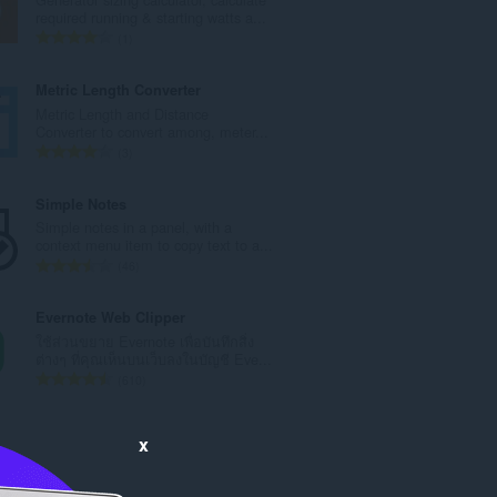
ค
required running & starting watts a...
ะ
จำ
1
แ
น
น
ว
Metric Length Converter
น
น
Metric Length and Distance
ร
ค
Converter to convert among, meter...
ว
ะ
จำ
3
ม
แ
น
ทั้
น
ว
Simple Notes
ง
น
น
Simple notes in a panel, with a
ห
ร
ค
context menu item to copy text to a...
ม
ว
ะ
จำ
46
ด
ม
แ
น
:
ทั้
น
ว
Evernote Web Clipper
ง
น
น
ใช้ส่วนขยาย Evernote เพื่อบันทึกสิ่ง
ห
ร
ค
ต่างๆ ที่คุณเห็นบนเว็บลงในบัญชี Eve...
ม
ว
ะ
จำ
610
ด
ม
แ
น
:
ทั้
น
ว
ง
น
น
x
ห
ร
ค
ม
ว
ะ