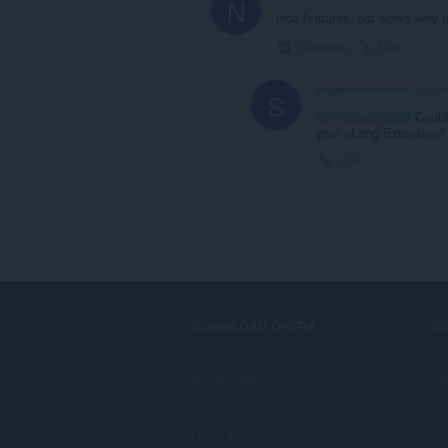
N
nice features, but works very r
Collapse
Link
sergeifedorenkon
3 year
S
@nikolate5la369
Could 
your eLang Extension?
Link
DOWNLOAD OPERA
S
Computer browsers
Ad
Mobile apps
Op
Dev.Opera