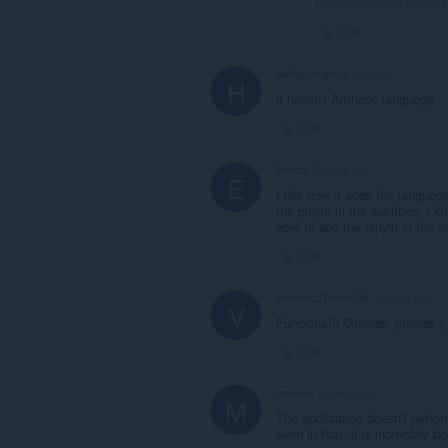
learning/id6464495720
Link
hailegiorgis
1 year ago
H
it haven't Amharic language
Link
Emzzy
2 years ago
E
I like how it adds the language
the pinyin in the subtitles. I 
able to see the pinyin in the a
Link
VeronicaTesterQA
2 years ago
V
Funciona!!! Gracias, gracias y
Link
muscet
2 years ago
M
The application doesn't perfor
even in that, it is incredibly s