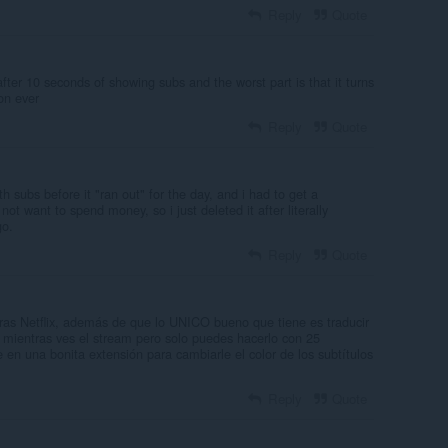
Reply
Quote
fter 10 seconds of showing subs and the worst part is that it turns
don ever
Reply
Quote
th subs before it "ran out" for the day, and i had to get a
 not want to spend money, so i just deleted it after literally
go.
Reply
Quote
ras Netflix, además de que lo UNICO bueno que tiene es traducir
s mientras ves el stream pero solo puedes hacerlo con 25
 en una bonita extensión para cambiarle el color de los subtítulos
Reply
Quote