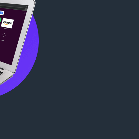
ด
ม
แ
:
ทั้
น
ง
น
ห
ร
ม
ว
ด
ม
:
ทั้
ง
ห
ม
ด
: