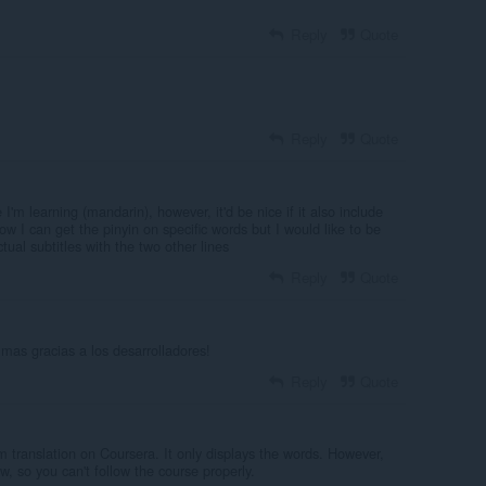
Reply
Quote
Reply
Quote
 I'm learning (mandarin), however, it'd be nice if it also include
know I can get the pinyin on specific words but I would like to be
ctual subtitles with the two other lines
Reply
Quote
 mas gracias a los desarrolladores!
Reply
Quote
m translation on Coursera. It only displays the words. However,
low, so you can't follow the course properly.