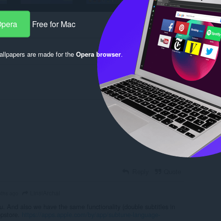
Opera
Free for Mac
llpapers are made for the
Opera browser
.
Log in to post
Reply
Quote
LinsiArchal
ths ago
. And also we have the same functionality (double subtitles in
ppstore.
https://apps.apple.com/by/app/subtune-language-