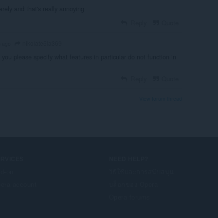
arely and that's really annoying
Reply
Quote
nikolate5la369
s ago
you please specify what features in particular do not function in
Reply
Quote
View forum thread
ERVICES
NEED HELP?
d-on
วิธีใช้และการสนับสนุน
era account
บล็อกของ Opera
Opera forums