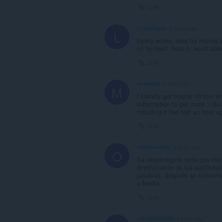
Link
LittleKippie
2 years ago
L
barely works, asks for money a
on by itself, hate it, worst ad
Link
mrekstad
3 years ago
M
I literally got maybe 10 min wi
subscription to get more. I did
installing it like half an hour a
Link
o0xVenom0o
3 years ago
O
Se desconfigura cada que cier
directamente de los subtítulo
palabras, después se convierte
a Netflix.
Link
nikolate5la369
3 years ago