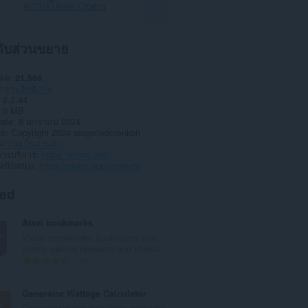
ดาวน์โหลด Opera
วกับส่วนขยาย
หลด
21,568
ประสิทธิภาพ
2.2.44
.0 MB
date
8 มกราคม 2024
าต
Copyright 2024 sergeifedorenkon
วามเป็นส่วนตัว
การบริการ
https://elang.app/
สนับสนุน
https://elang.app/contacts
ted
Atavi bookmarks
Visual bookmarks, bookmarks sync
across various browsers and absolu...
จำ
170
น
ว
Generator Wattage Calculator
น
Generator sizing calculator, calculate