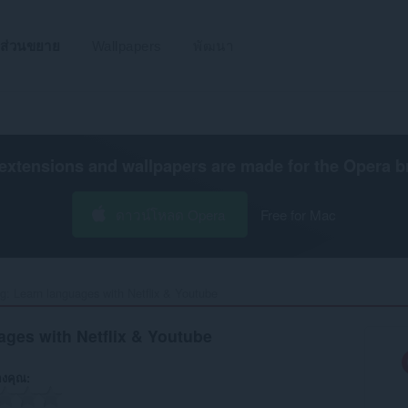
ส่วนขยาย
Wallpapers
พัฒนา
extensions and wallpapers are made for the
Opera b
ดาวน์โหลด Opera
Free for Mac
g: Learn languages with Netflix & Youtube‎
ages with Netflix & Youtube
งคุณ