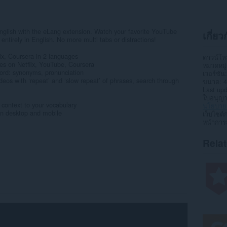
 English with the eLang extension. Watch your favorite YouTube
เกี่ย
 entirely in English. No more multi tabs or distractions!
, Coursera in 2 languages
ดาวน์โ
 on Netflix, YouTube, Coursera
หมวดหมู่
rd: synonyms, pronunciation
เวอร์ชัน
with ‘repeat’ and ‘slow repeat’ of phrases, search through
ขนาด
4
Last up
ใบอนุญ
ntext to your vocabulary
นโยบายค
 desktop and mobile
เว็บไซต์
หน้าการ
Rela