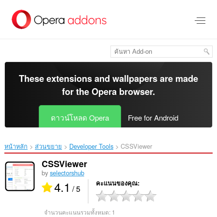
ข้าม
ไป
ที่
เนื้อหา
หลัก
These extensions and wallpapers are made
for the
Opera browser
.
ดาวน์โหลด Opera
Free for Android
หน้าหลัก
ส่วนขยาย
Developer Tools
CSSViewer‎
CSSViewer
by
selectorshub
4.1
คะแนนของคุณ
/ 5
จำนวนคะแนนรวมทั้งหมด:
1