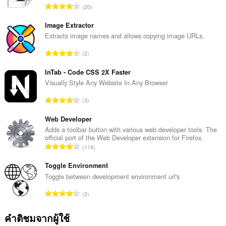
จำ
20
น
ว
Image Extractor
น
Extracts image names and allows copying image URLs.
ค
จำ
2
ะ
น
แ
ว
InTab - Code CSS 2X Faster
น
น
Visually Style Any Website In Any Browser
น
ค
ร
จำ
3
ะ
ว
น
แ
ม
ว
Web Developer
น
ทั้
น
Adds a toolbar button with various web developer tools. The
น
ง
official port of the Web Developer extension for Firefox.
ค
ร
จำ
ห
114
ะ
ว
น
ม
แ
ม
ว
Toggle Environment
ด
น
ทั้
น
:
Toggle between development environment url's
น
ง
ค
ร
จำ
ห
2
ะ
ว
น
ม
แ
ม
ว
ด
คำติชมจากผู้ใช้
น
ทั้
น
: