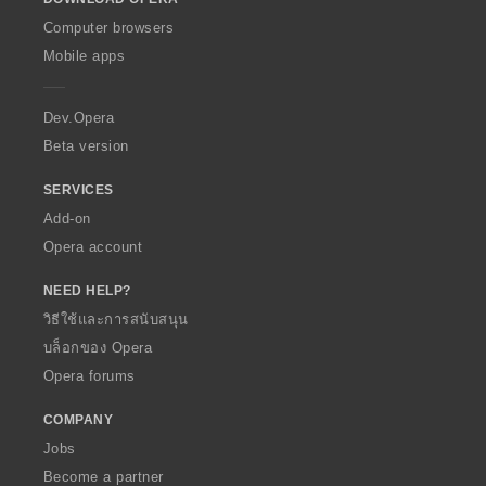
w
O
Computer browsers
p
Mobile apps
e
r
a
Dev.Opera
Beta version
SERVICES
Add-on
Opera account
NEED HELP?
วิธีใช้และการสนับสนุน
บล็อกของ Opera
Opera forums
COMPANY
Jobs
Become a partner