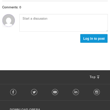
น
ง
ค
ร
ห
Comments: 0
ะ
ว
ม
แ
ม
ด
น
ทั้
:
น
ง
ร
ห
ว
ม
ม
Log in to post
ด
ทั้
:
ง
ห
ม
ด
:
Top
F
Facebook
Twitter
Youtube
LinkedIn
Instag
o
l
l
o
DOWNLOAD OPERA