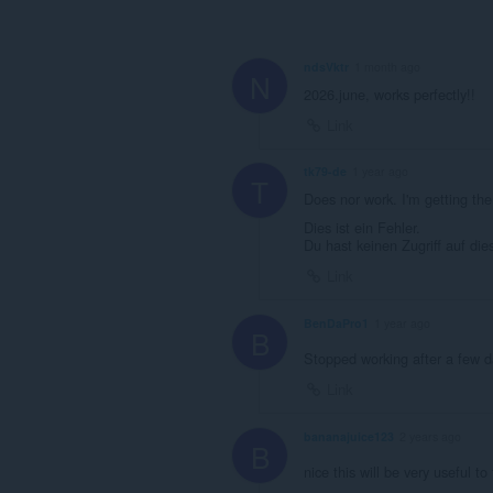
ndsVktr
1 month ago
N
2026.june, works perfectly!!
Link
tk79-de
1 year ago
T
Does nor work. I'm getting th
Dies ist ein Fehler.
Du hast keinen Zugriff auf di
Link
BenDaPro1
1 year ago
B
Stopped working after a few 
Link
bananajuice123
2 years ago
B
nice this will be very useful 