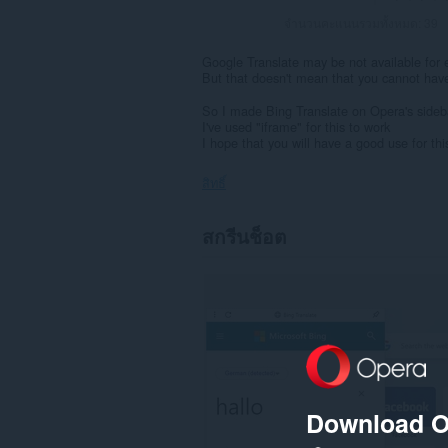
จำนวนคะแนนรวมทั้งหมด:
39
Google Translate may be not available for 
But that doesn't mean that you cannot have
So I made Bing Translate on Opera's sideb
I've used "iframe" for this to work
I hope that you will have a good use for this
สิทธิ์
ส่วน
สกรีนช็อต
ขยาย
นี้
จะ
เพิ่ม
กรอบ
ไป
ที่
แถบ
ข้าง
Download O