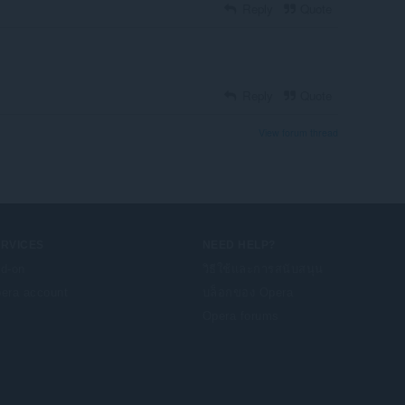
Reply
Quote
Reply
Quote
View forum thread
ERVICES
NEED HELP?
d-on
วิธีใช้และการสนับสนุน
era account
บล็อกของ Opera
Opera forums