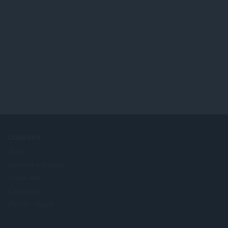
COMPANY
Jobs
Become a partner
Press info
Contact us
เกี่ยวกับ Opera