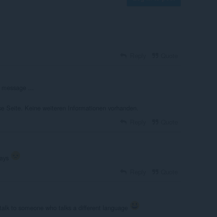
Reply
Quote
e message ...
ese Seite. Keine weiteren Informationen vorhanden.
Reply
Quote
days
Reply
Quote
to talk to someone who talks a different language