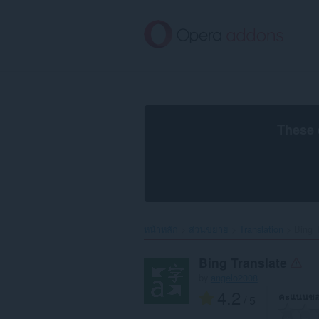
ข้าม
ไป
ที่
เนื้อหา
หลัก
These 
หน้าหลัก
ส่วนขยาย
Translation
Bing T
Bing Translate
by
angelo2008
4.2
คะแนนขอ
/ 5