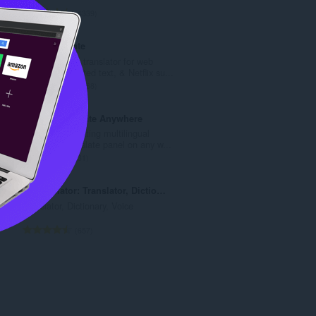
ะ
จำ
4339
แ
น
น
ว
Mate Translate
น
น
Your all-in-one translator for web
ร
ค
pages, highlighted text, & Netflix su...
ว
ะ
จำ
1168
ม
แ
น
ทั้
น
ว
Google Translate Anywhere
ง
น
น
Access to a floating multilingual
ห
ร
ค
Google™ Translate panel on any w...
ม
ว
ะ
จำ
31
ด
ม
แ
น
:
ทั้
น
ว
ImTranslator: Translator, Dictionary, TTS
ง
น
น
Translator, Dictionary, Voice
ห
ร
ค
ม
ว
ะ
จำ
657
ด
ม
แ
น
:
ทั้
น
ว
ง
น
น
ห
ร
ค
ม
ว
ะ
ด
ม
แ