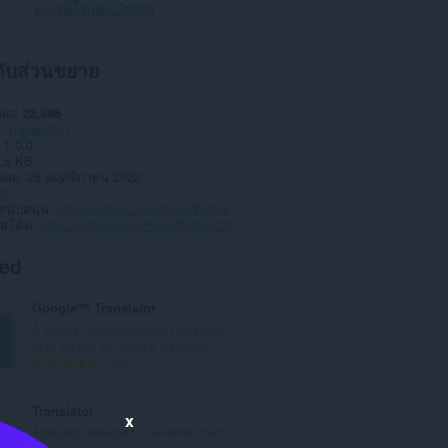
ดาวน์โหลด Opera
วกับส่วนขยาย
หลด
22,696
Translation
1.0.0
.6 KB
date
28 พฤศจิกายน 2022
าต
สนับสนุน
https://github.com/NicerWritter27/Bing-Translate/tree/main
์สโค้ด
https://github.com/NicerWritter27/Bing-Translate/tree/main
ted
Google™ Translator
A handy multi-language translator
built on top of Google translate.
จำ
269
น
ว
Translator
x
น
Translate selected or entered text
ค