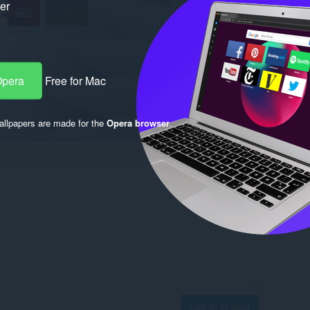
ker
Opera
Free for Mac
llpapers are made for the
Opera browser
.
Log in to post