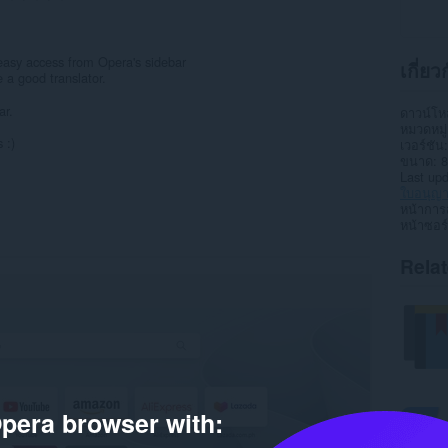
easy access from Opera's sidebar
เกี่ย
 a good translator.
ar.
ดาวน์โ
หมวดหมู่
 :)
เวอร์ชัน
ขนาด
8
Last up
ใบอนุญ
หน้าการ
หน้าซอร
Rela
pera browser with: