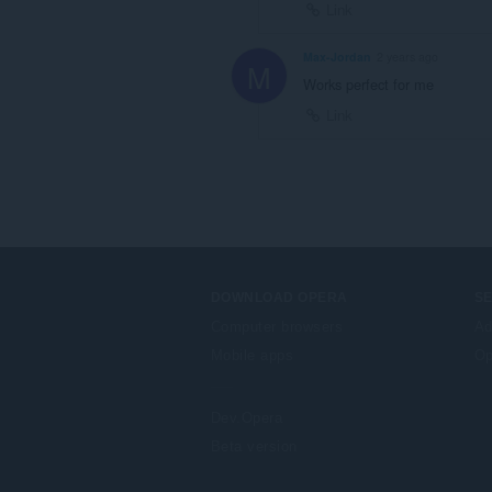
Link
Max-Jordan
2 years ago
M
Works perfect for me
Link
DOWNLOAD OPERA
S
Computer browsers
Ad
Mobile apps
Op
Dev.Opera
Beta version