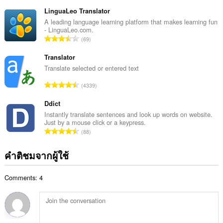
น
แ
ว
LinguaLeo Translator
น
น
A leading language learning platform that makes learning fun
น
- LinguaLeo.com.
ค
ร
จำ
69
ะ
ว
น
แ
ม
ว
Translator
น
ทั้
น
Translate selected or entered text
น
ง
ค
ร
จำ
ห
4339
ะ
ว
น
ม
แ
ม
ว
Ddict
ด
น
ทั้
น
:
Instantly translate sentences and look up words on website.
น
ง
Just by a mouse click or a keypress.
ค
ร
จำ
ห
88
ะ
ว
น
ม
แ
ม
ว
ด
คำติชมจากผู้ใช้
น
ทั้
น
:
น
ง
ค
ร
ห
Comments: 4
ะ
ว
ม
แ
ม
ด
น
ทั้
:
น
ง
ร