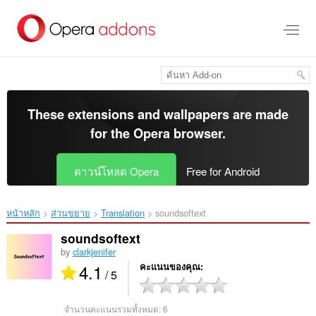
ข้าม
ไป
ที่
เนื้อหา
หลัก
These extensions and wallpapers are made
for the
Opera browser
.
ดาวน์โหลด Opera
Free for Android
หน้าหลัก
ส่วนขยาย
Translation
soundsoftext‎
soundsoftext
by
clarkjenifer
4.1
คะแนนของคุณ
/ 5
จำนวนคะแนนรวมทั้งหมด:
6