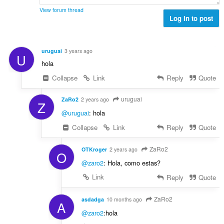
ห
ว
ม
View forum thread
ม
Log in to post
ด
ทั้
:
ง
ห
uruguai
3 years ago
U
ม
hola
ด
:
Collapse
Link
Reply
Quote
uruguai
ZaRo2
2 years ago
Z
@uruguai
: hola
Collapse
Link
Reply
Quote
ZaRo2
OTKroger
2 years ago
O
@zaro2
: Hola, como estas?
Link
Reply
Quote
ZaRo2
asdadga
10 months ago
A
@zaro2
:hola