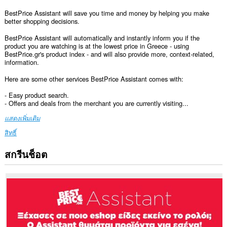
BestPrice Assistant will save you time and money by helping you make
better shopping decisions.
BestPrice Assistant will automatically and instantly inform you if the
product you are watching is at the lowest price in Greece - using
BestPrice.gr's product index - and will also provide more, context-related,
information.
Here are some other services BestPrice Assistant comes with:
- Easy product search.
- Offers and deals from the merchant you are currently visiting...
แสดงเพิ่มเติม
สิทธิ์
สกรีนช็อต
ส่วน
ขยาย
นี้
สามารถ
เข้า
ถึง
ข้อมูล
ของ
คุณ