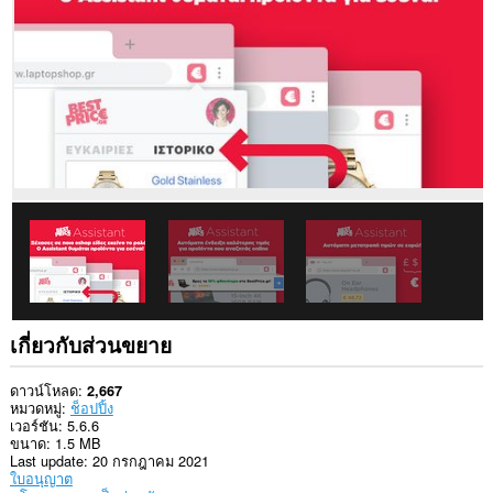
ใน
เว็บไซต์
ทั้งหมด
This
permission
allows
other
installed
extensions
and
web
pages
to
communicate
with
this
extension.
เกี่ยวกับส่วนขยาย
ดาวน์โหลด
2,667
หมวดหมู่
ช็อปปิ้ง
เวอร์ชัน
5.6.6
ขนาด
1.5 MB
Last update
20 กรกฎาคม 2021
ใบอนุญาต