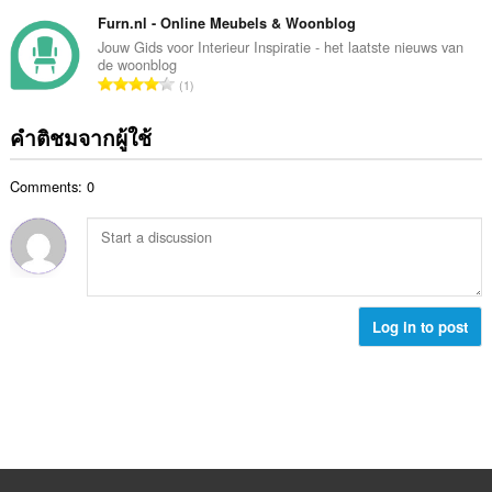
น
ม
แ
ม
ว
Furn.nl - Online Meubels & Woonblog
ด
น
ทั้
น
:
Jouw Gids voor Interieur Inspiratie - het laatste nieuws van
น
ง
de woonblog
ค
ร
จำ
ห
1
ะ
ว
น
ม
แ
ม
ว
ด
คำติชมจากผู้ใช้
น
ทั้
น
:
น
ง
ค
ร
ห
Comments: 0
ะ
ว
ม
แ
ม
ด
น
ทั้
:
น
ง
ร
ห
ว
ม
ม
Log in to post
ด
ทั้
:
ง
ห
ม
ด
: