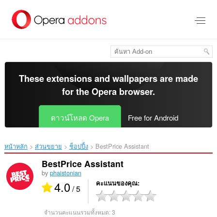
ข้าม
ไป
ที่
เนื้อหา
หลัก
These extensions and wallpapers are made
for the
Opera browser
.
ดาวน์โหลด Opera
Free for Android
หน้าหลัก
ส่วนขยาย
ช็อปปิ้ง
BestPrice Assistant‎
BestPrice Assistant
by
phaistonian
4.0
คะแนนของคุณ
/ 5
จำนวนคะแนนรวมทั้งหมด:
3