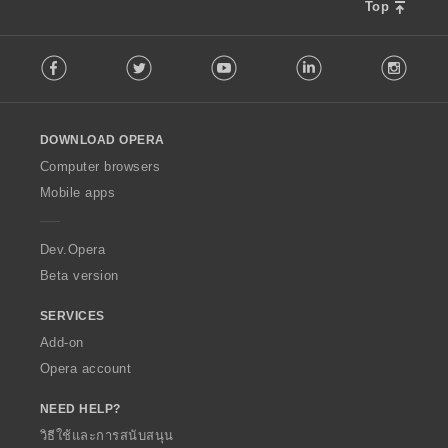
Top
F
Facebook
Twitter
Youtube
LinkedIn
Instag
o
l
l
o
DOWNLOAD OPERA
w
O
Computer browsers
p
Mobile apps
e
r
a
Dev.Opera
Beta version
SERVICES
Add-on
Opera account
NEED HELP?
วิธีใช้และการสนับสนุน