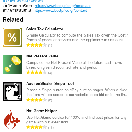
นโยบายความเป็นส่วนตัว
เว็บไซต์การบริการ
https://www.bestprice.gr/assistant
หน้าการสนับสนุน
https://www.bestprice.gr/contact
Related
Sales Tax Calculator
Simple Calculator to compute the Sales Tax given the Cost /
Prices of goods or services and the applicable tax amount
จำ
1
น
ว
Net Present Value
น
Computes the Net Present Value of the future cash flows
based on given discounted rate and period
ค
จำ
3
ะ
น
แ
ว
AuctionStealer Snipe Tool
น
น
Places a Snipe button on eBay auction pages. When clicked,
น
the item will be added to our website to be bid on in the fin...
ค
ร
จำ
2
ะ
ว
น
แ
ม
ว
Hot Game Helper
น
ทั้
น
Use Hot.Game service for 100% and find best prices for any
น
ง
game with our extension!
ค
ร
จำ
ห
18
ะ
ว