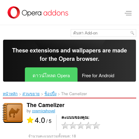
ข้าม
ไป
ที่
เนื้อหา
หลัก
These extensions and wallpapers are made
for the
Opera browser
.
ดาวน์โหลด Opera
Free for Android
หน้าหลัก
ส่วนขยาย
ช็อปปิ้ง
The Camelizer‎
The Camelizer
by
cosmicshovel
4.0
คะแนนของคุณ
/ 5
จำนวนคะแนนรวมทั้งหมด:
18