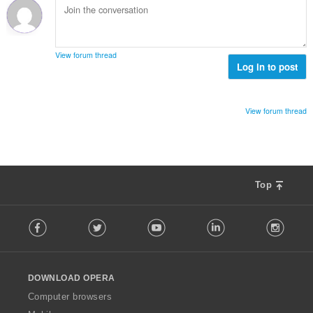
ม
ด
น
ทั้
:
น
ง
ร
ห
ว
ม
View forum thread
ม
Log in to post
ด
ทั้
:
ง
ห
View forum thread
ม
ด
:
Top
F
Facebook
Twitter
Youtube
LinkedIn
Instag
o
l
l
o
DOWNLOAD OPERA
w
O
Computer browsers
p