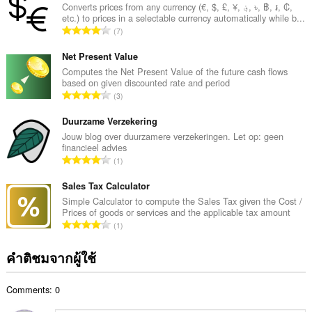
น
Converts prices from any currency (€, $, £, ¥, ؋, ৳, ฿, ៛, ₡,
etc.) to prices in a selectable currency automatically while b...
ค
จำ
7
ะ
น
แ
ว
Net Present Value
น
น
Computes the Net Present Value of the future cash flows
น
based on given discounted rate and period
ค
ร
จำ
3
ะ
ว
น
แ
ม
ว
Duurzame Verzekering
น
ทั้
น
Jouw blog over duurzamere verzekeringen. Let op: geen
น
ง
financieel advies
ค
ร
จำ
ห
1
ะ
ว
น
ม
แ
ม
ว
Sales Tax Calculator
ด
น
ทั้
น
:
Simple Calculator to compute the Sales Tax given the Cost /
น
ง
Prices of goods or services and the applicable tax amount
ค
ร
จำ
ห
1
ะ
ว
น
ม
แ
ม
ว
ด
คำติชมจากผู้ใช้
น
ทั้
น
:
น
ง
ค
ร
ห
Comments: 0
ะ
ว
ม
แ