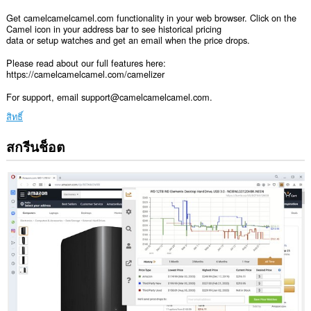
Get camelcamelcamel.com functionality in your web browser. Click on the
Camel icon in your address bar to see historical pricing
data or setup watches and get an email when the price drops.
Please read about our full features here:
https://camelcamelcamel.com/camelizer
For support, email support@camelcamelcamel.com.
สิทธิ์
สกรีนช็อต
ส่วน
ขยาย
นี้
สามารถ
เข้า
ถึง
ข้อมูล
ของ
คุณ
ใน
บาง
เว็บไซต์