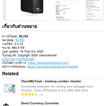
เกี่ยวกับส่วนขยาย
ดาวน์โหลด
39,724
หมวดหมู่
ช็อปปิ้ง
เวอร์ชัน
3.0.16
ขนาด
680.8 KB
Last update
18 กันยายน 2025
ใบอนุญาต
Copyright 2025 cosmicshovel
นโยบายความเป็นส่วนตัว
เว็บไซต์การบริการ
https://camelcamelcamel.com/
หน้าการสนับสนุน
https://camelcamelcamel.com/support
Related
CheckMyTrack - tracking number checker
Convenient extension for tracking your packages from
Amazon, Ebay, AliExpress or any other web store
จำ
16
น
ว
Direct Currency Converter