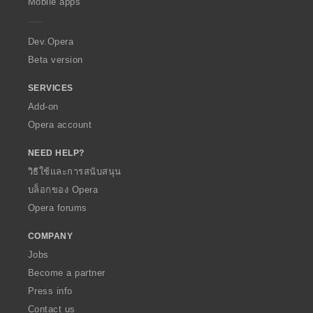
Mobile apps
e
r
a
Dev.Opera
Beta version
SERVICES
Add-on
Opera account
NEED HELP?
วิธีใช้และการสนับสนุน
บล็อกของ Opera
Opera forums
COMPANY
Jobs
Become a partner
Press info
Contact us