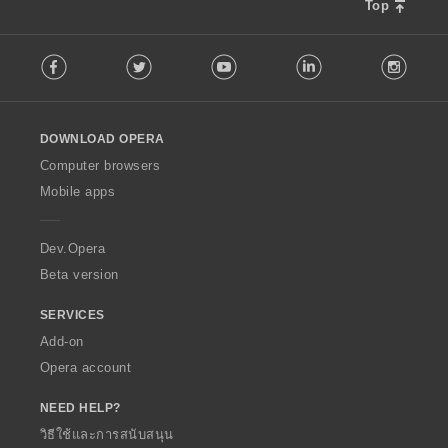
Top
F
Facebook
Twitter
Youtube
LinkedIn
Instag
o
l
l
o
DOWNLOAD OPERA
w
O
Computer browsers
p
Mobile apps
e
r
a
Dev.Opera
Beta version
SERVICES
Add-on
Opera account
NEED HELP?
วิธีใช้และการสนับสนุน