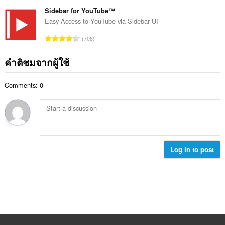
น
ม
แ
ม
ว
Sidebar for YouTube™
ด
น
ทั้
น
:
Easy Access to YouTube via Sidebar UI
น
ง
ค
ร
จำ
ห
708
ะ
ว
น
ม
แ
ม
ว
ด
คำติชมจากผู้ใช้
น
ทั้
น
:
น
ง
ค
ร
ห
Comments: 0
ะ
ว
ม
แ
ม
ด
น
ทั้
:
น
ง
ร
ห
ว
ม
ม
Log in to post
ด
ทั้
:
ง
ห
ม
ด
: