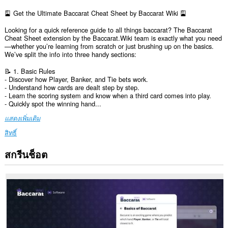
🎴 Get the Ultimate Baccarat Cheat Sheet by Baccarat Wiki 🎴
Looking for a quick reference guide to all things baccarat? The Baccarat
Cheat Sheet extension by the Baccarat.Wiki team is exactly what you need
—whether you’re learning from scratch or just brushing up on the basics.
We’ve split the info into three handy sections:
📝 1. Basic Rules
- Discover how Player, Banker, and Tie bets work.
- Understand how cards are dealt step by step.
- Learn the scoring system and know when a third card comes into play.
- Quickly spot the winning hand...
แสดงเพิ่มเติม
สิทธิ์
สกรีนช็อต
ส่วน
ขยาย
นี้
สามารถ
เข้า
ถึง
ข้อมูล
ของ
คุณ