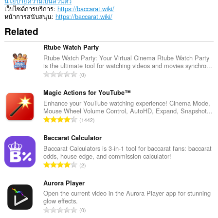
นโยบายความเป็นส่วนตัว
เว็บไซต์การบริการ
https://baccarat.wiki/
หน้าการสนับสนุน
https://baccarat.wiki/
Related
Rtube Watch Party
Rtube Watch Party: Your Virtual Cinema Rtube Watch Party
is the ultimate tool for watching videos and movies synchro...
จำ
0
น
ว
Magic Actions for YouTube™
น
Enhance your YouTube watching experience! Cinema Mode,
Mouse Wheel Volume Control, AutoHD, Expand, Snapshot...
ค
จำ
1442
ะ
น
แ
ว
Baccarat Calculator
น
น
Baccarat Calculators is 3-in-1 tool for baccarat fans: baccarat
น
odds, house edge, and commission calculator!
ค
ร
จำ
2
ะ
ว
น
แ
ม
ว
Aurora Player
น
ทั้
น
Open the current video in the Aurora Player app for stunning
น
ง
glow effects.
ค
ร
จำ
ห
0
ะ
ว