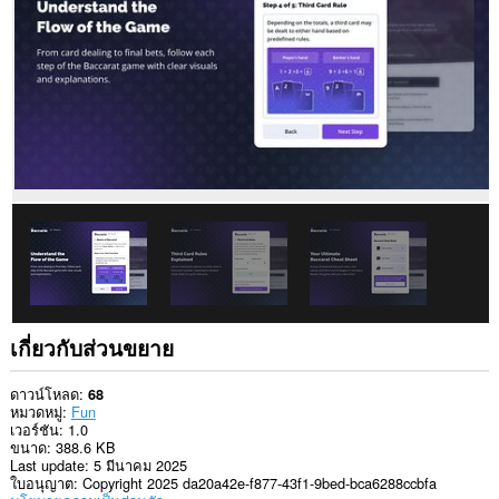
ใน
เว็บไซต์
ทั้งหมด
เกี่ยวกับส่วนขยาย
ดาวน์โหลด
68
หมวดหมู่
Fun
เวอร์ชัน
1.0
ขนาด
388.6 KB
Last update
5 มีนาคม 2025
ใบอนุญาต
Copyright 2025 da20a42e-f877-43f1-9bed-bca6288ccbfa