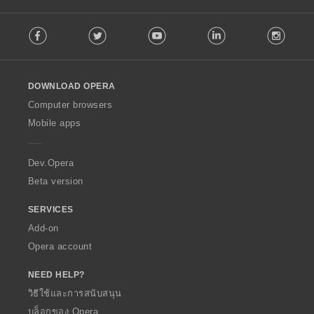
ร
ร
ร
ร
ห
ห
ห
ห
ว
ว
ว
ว
F
ม
ม
ม
ม
ม
ม
ม
ม
Facebook
Twitter
Youtube
LinkedIn
Instag
o
ด
ด
ด
ด
ทั้
ทั้
ทั้
ทั้
l
:
:
:
:
ง
ง
ง
ง
l
ห
ห
ห
ห
o
ม
ม
ม
ม
DOWNLOAD OPERA
w
ด
ด
ด
ด
O
Computer browsers
:
:
:
:
p
Mobile apps
e
r
a
Dev.Opera
Beta version
SERVICES
Add-on
Opera account
NEED HELP?
วิธีใช้และการสนับสนุน
บล็อกของ Opera