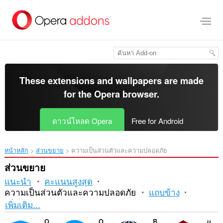
ข้าม
ไป
ที่
เนื้อหา
หลัก
These extensions and wallpapers are made
for the
Opera browser
.
ดาวน์โหลด Opera
Free for Android
หน้าหลัก
ส่วนขยาย
ความเป็นส่วนตัวและความปลอดภัย
ส่วนขยาย
แนะนำ
คะแนนสูงสุด
ความเป็นส่วนตัวและความปลอดภัย
แถบข้าง
การ
เพิ่มเติม...
เรียง
Opera Ad blocker
Opera Free VPN
Browsec VPN
uBlock Origin