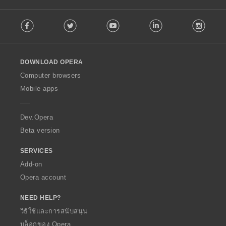
ร
ร
ร
ร
ห
ห
ห
ห
ว
ว
ว
ว
F
ม
ม
ม
ม
ม
ม
ม
ม
Facebook
Twitter
Youtube
LinkedIn
Instag
o
ด
ด
ด
ด
ทั้
ทั้
ทั้
ทั้
l
:
:
:
:
ง
ง
ง
ง
l
ห
ห
ห
ห
o
ม
ม
ม
ม
DOWNLOAD OPERA
w
ด
ด
ด
ด
O
Computer browsers
:
:
:
:
p
Mobile apps
e
r
a
Dev.Opera
Beta version
SERVICES
Add-on
Opera account
NEED HELP?
วิธีใช้และการสนับสนุน
บล็อกของ Opera