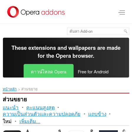
ข้าม
ไป
ที่
เนื้อหา
หลัก
These extensions and wallpapers are made
for the
Opera browser
.
ดาวน์โหลด Opera
Free for Android
หน้าหลัก
ส่วนขยาย
ส่วนขยาย
แนะนำ
คะแนนสูงสุด
ความเป็นส่วนตัวและความปลอดภัย
แถบข้าง
การ
ใหม่
เพิ่มเติม...
เรียง
AI Blocker
Shelf Shuffle: Sort & Match
Paqueteria Rastreo
CM to Inches Converter