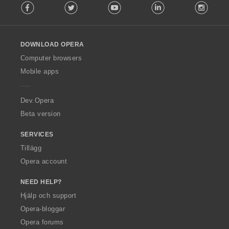
Facebook
Twitter
Youtube
LinkedIn
Instag
o
l
l
o
DOWNLOAD OPERA
w
O
Computer browsers
p
Mobile apps
e
r
a
Dev.Opera
Beta version
SERVICES
Tillägg
Opera account
NEED HELP?
Hjälp och support
Opera-bloggar
Opera forums