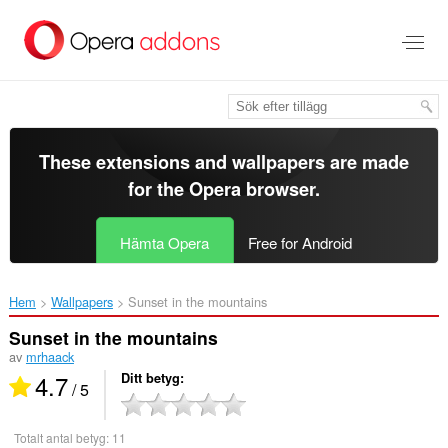
Gå
till
brödtexten
These extensions and wallpapers are made
for the
Opera browser
.
Hämta Opera
Free for Android
Hem
Wallpapers
Sunset in the mountains‎
Sunset in the mountains
av
mrhaack
4.7
Ditt betyg
/ 5
Totalt antal betyg:
11