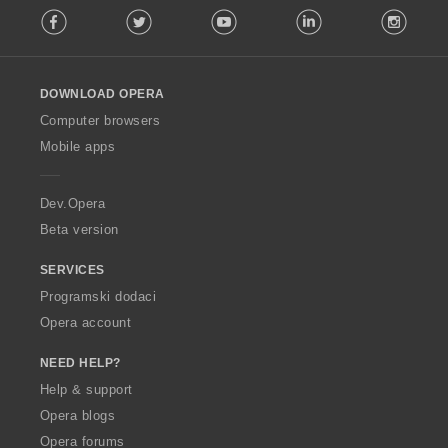
Facebook
Twitter
Youtube
LinkedIn
Instag
o
l
l
o
DOWNLOAD OPERA
w
O
Computer browsers
p
Mobile apps
e
r
a
Dev.Opera
Beta version
SERVICES
Programski dodaci
Opera account
NEED HELP?
Help & support
Opera blogs
Opera forums