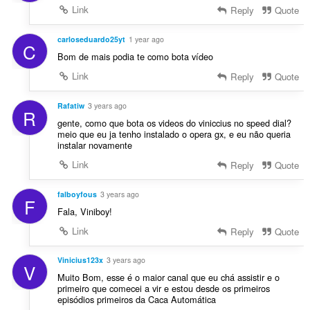
Link
Reply
Quote
carloseduardo25yt
1 year ago
C
Bom de mais podia te como bota vídeo
Link
Reply
Quote
Rafatiw
3 years ago
R
gente, como que bota os videos do viniccius no speed dial?
meio que eu ja tenho instalado o opera gx, e eu não queria
instalar novamente
Link
Reply
Quote
falboyfous
3 years ago
F
Fala, Viniboy!
Link
Reply
Quote
Vinicius123x
3 years ago
V
Muito Bom, esse é o maior canal que eu chá assistir e o
primeiro que comecei a vir e estou desde os primeiros
episódios primeiros da Caca Automática