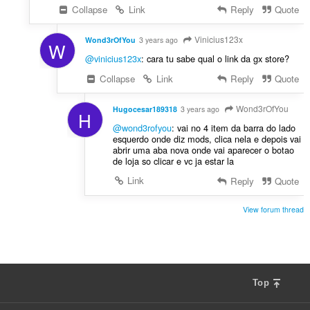
Collapse
Link
Reply
Quote
Vinicius123x
Wond3rOfYou
3 years ago
W
@vinicius123x
: cara tu sabe qual o link da gx store?
Collapse
Link
Reply
Quote
Wond3rOfYou
Hugocesar189318
3 years ago
H
@wond3rofyou
: vai no 4 item da barra do lado
esquerdo onde diz mods, clica nela e depois vai
abrir uma aba nova onde vai aparecer o botao
de loja so clicar e vc ja estar la
Link
Reply
Quote
View forum thread
Top
F