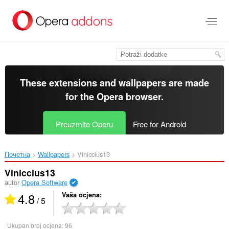
Preskoči
na
glavni
sadržaj
These extensions and wallpapers are made
for the
Opera browser
.
Preuzmite Operu
Free for Android
Почетна
Wallpapers
Viniccius13‎
Viniccius13
autor
Opera Software
4.8
Vaša ocjena
/ 5
Ukupan broj ocjena:
96