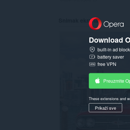
Snimak ekrana
Download O
built-in ad bloc
battery saver
free VPN
Preuzmite O
These extensions and wa
Prikaži sve