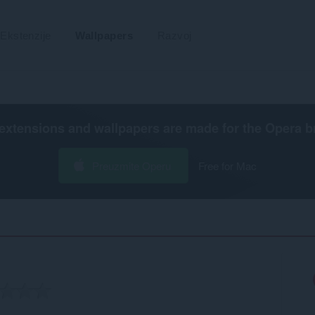
Ekstenzije
Wallpapers
Razvoj
extensions and wallpapers are made for the
Opera b
Preuzmite Operu
Free for Mac