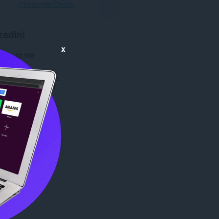
Preuzmite Operu
zadini
x
anja
12.583
1.0
401,4 KB
date
29. август 2013.
Copyright 2013 x-at