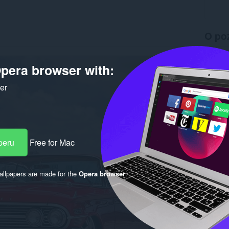
O po
Preuzim
Verzija
pera browser with:
Veličina
Last up
ker
Licenca
peru
Free for Mac
llpapers are made for the
Opera browser
.