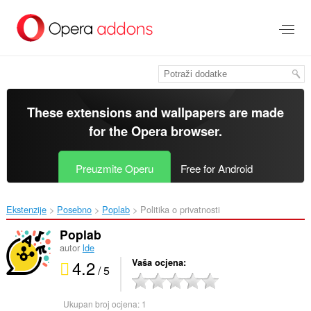
Preskoči
na
glavni
sadržaj
These extensions and wallpapers are made
for the
Opera browser
.
Preuzmite Operu
Free for Android
Ekstenzije
Posebno
Poplab‎
Politika o privatnosti
Poplab
autor
lde
4.2
Vaša ocjena
/ 5
Ukupan broj ocjena:
1