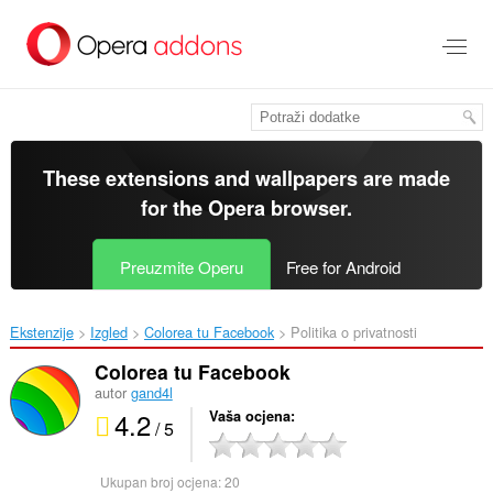
Preskoči
na
glavni
sadržaj
These extensions and wallpapers are made
for the
Opera browser
.
Preuzmite Operu
Free for Android
Ekstenzije
Izgled
Colorea tu Facebook‎
Politika o privatnosti
Colorea tu Facebook
autor
gand4l
4.2
Vaša ocjena
/ 5
Ukupan broj ocjena:
20