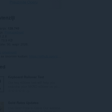
Preuzmite Operu
tenziji
anja
128.743
ja
Pristupačnost
1.2.8
73,9 KB
date
30. март 2026.
o privatnosti
a sa izvornim kodom
https://github.com/code-hemu/volume-booster
ted
Keyboard Rollover Test
Our key rollover test will help you
examine your NKRO rollover on yo...
U
0
k
u
Gold Rates Updates
p
Live Gold Price in Qatar Our website
a
shows Live Gold Price in Qatar in...