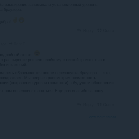
бы расширение запоминало установленный уровень
а браузера.
добра!
Reply
Quote
RotidE
 ago
подробный отзыв!
о расширение решило проблему с низкой громкостью в
без искажений.
омкость сбрасывается после перезапуска браузера — это,
 раздражает. Мы всерьез рассмотрим возможность
кции (сохранения уровня громкости) в будущем обновлении.
т нам совершенствоваться. Еще раз спасибо за вашу
Reply
Quote
View forum thread