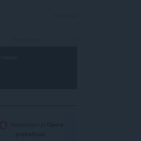
PRIJAVI SE
rowser
.
Neophodan je
Opera
pretraživač
.