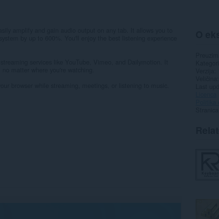
ily amplify and gain audio output on any tab. It allows you to
O eks
system by up to 600%. You'll enjoy the best listening experience
Preuzim
r streaming services like YouTube, Vimeo, and Dailymotion. It
Kategori
, no matter where you're watching.
Verzija
Veličina
your browser while streaming, meetings, or listening to music.
Last up
Licenca
Politika 
Stranic
Rela