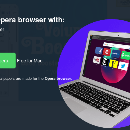
pera browser with:
ker
peru
Free for Mac
llpapers are made for the
Opera browser
.