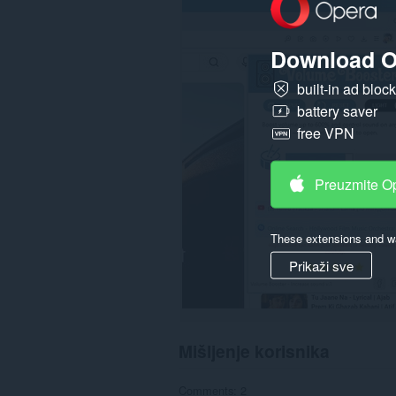
svim
web
sajtovima.
Download O
Ova
ekstenzija
built-in ad bloc
može
battery saver
pristupati
Vašim
free VPN
tabovima
i
istoriji
Preuzmite O
pretraživanja.
These extensions and wa
Prikaži sve
Mišljenje korisnika
Comments: 2