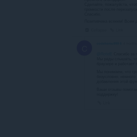
Сделайте, пожалуйста, что
громкости после перезапуск
Спасибо.
Позитивчика всееем! Всем 
Collapse
Link
codehemu999 6
4 months
C
@RotidE
Спасибо за 
Мы рады слышать, чт
браузере и работает 
Мы понимаем, что гр
безусловно, немного
добавления этой фун
Ваши отзывы помогаю
поддержку!
Link