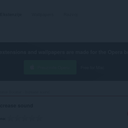
Ekstenzije
Wallpapers
Razvoj
extensions and wallpapers are made for the
Opera b
Preuzmite Operu
Free for Mac
lume Booster - Increase sound‎
ncrease sound
ena