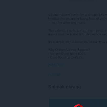
Volume Booster extension is designed to eas
increase the volume or sound level of your 
—both for video and music.
This extension works perfectly with popula
makes sure the sound is louder and clearer
It's a simple way to boost sound quality in 
Why Choose Volume Booster?
- Volume Boost up to 600%
- Bass Boost up to 12dB...
Prikaži više
Дозволе
Ova
Snimak ekrana
ekstenzija
može
pristupati
Vašim
podacima
na