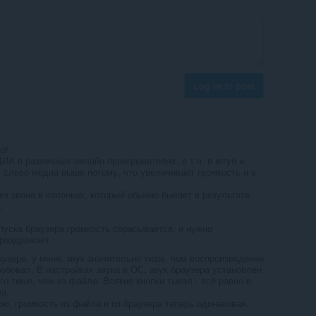
Log in to post
о!
ИА в различных онлайн проигрывателях, в т.ч. в ютуб и
 слово медиа выше потому, что увеличивает громкость и в
ез звона в колонках, который обычно бывает в результате
.
пуска браузера громкость сбрасывается, и нужно
 раздражает.
аузере, у меня, звук значительно тише, чем воспроизведение
обовал. В настройках звука в ОС, звук браузера установлен
го тише, чем из файла. Всякие кнопки тыкал - всё равно в
а.
ю, громкость из файла и из браузера теперь одинаковая.