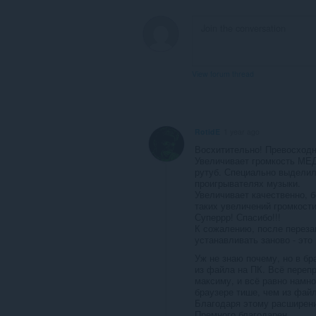
View forum thread
RotidE
1 year ago
Восхитительно! Превосходн
Увеличивает громкость МЕД
рутуб. Специально выделил
проигрывателях музыки.
Увеличивает качественно, б
таких увеличений громкости
Суперрр! Спасибо!!!
К сожалению, после переза
устанавливать заново - это
Уж не знаю почему, но в бр
из файла на ПК. Всё перепр
максиму, и всё равно намно
браузере тише, чем из файл
Благодаря этому расширени
Премного благодарен.