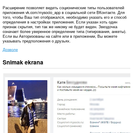
Расширение позволяет видеть соционические типы пользователей
приложения vk.com/mysocio_app в социальной сети ВКонтакте. Для
того, чтобы Ваш тип отображался, необходимо указать его и способ
определения в настройках приложения. Если указан хоть один
признак скрытия, тип так же никому не будет виден. Звездочка
означает более уверенное определение типа (типирования, анкеты).
Если вы Авторизованы на сайте или в приложении, Вы можете
указывать предположения о друзьях.
Дозволе
Snimak ekrana
Ova
ekstenzija
može
pristupati
Vašim
podacima
na
nekim
web
sajtovima.