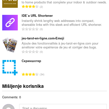
to home products that complete your indoor & outdoor needs.
a
U
2
n
k
b
u
IDE`a URL Shortener
r
p
Instantly shrink lengthy web addresses into compact,
o
shareable links with this sleek and efficient URL shortener.
a
j
U
0
n
o
k
b
c
u
jeu-tarot-en-ligne.com•Emoji
r
j
p
Ajoute des fonctionnalités à jeu-tarot-en-ligne.com pour
o
e
améliorer votre expérience de jeu et corriger des bugs.
a
j
U
n
0
n
o
k
a
b
c
u
Скриншотер
:
r
j
p
o
e
a
j
U
n
34
n
o
k
a
b
c
u
:
Mišljenje korisnika
r
j
p
o
e
a
j
n
Comments: 0
n
o
a
b
c
:
r