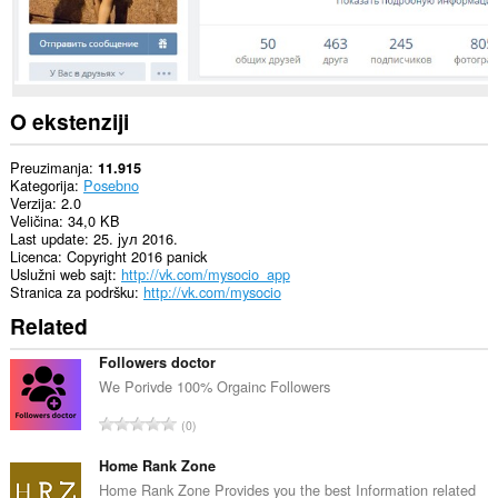
O ekstenziji
Preuzimanja
11.915
Kategorija
Posebno
Verzija
2.0
Veličina
34,0 KB
Last update
25. јул 2016.
Licenca
Copyright 2016 panick
Uslužni web sajt
http://vk.com/mysocio_app
Stranica za podršku
http://vk.com/mysocio
Related
Followers doctor
We Porivde 100% Orgainc Followers
U
0
k
u
Home Rank Zone
p
Home Rank Zone Provides you the best Information related