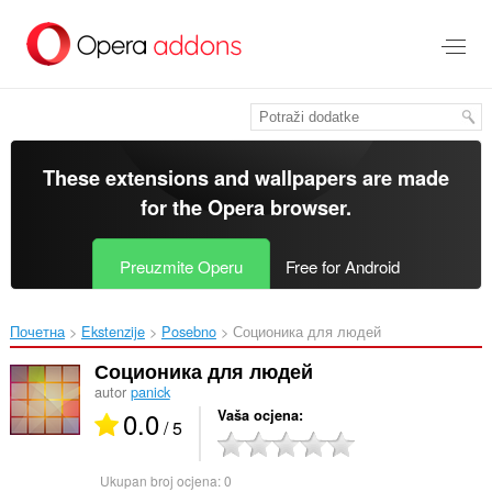
Preskoči
na
glavni
sadržaj
These extensions and wallpapers are made
for the
Opera browser
.
Preuzmite Operu
Free for Android
Почетна
Ekstenzije
Posebno
Соционика для людей‎
Соционика для людей
autor
panick
0.0
Vaša ocjena
/ 5
Ukupan broj ocjena:
0