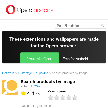
Preskoči
na
glavni
sadržaj
These extensions and wallpapers are made
for the
Opera browser
.
Preuzmite Operu
Free for Android
Почетна
Ekstenzije
Kupovina
Search products by image‎
Search products by image
autor
ffffx029a
4.1
Vaša ocjena
/ 5
Ukupan broj ocjena:
9