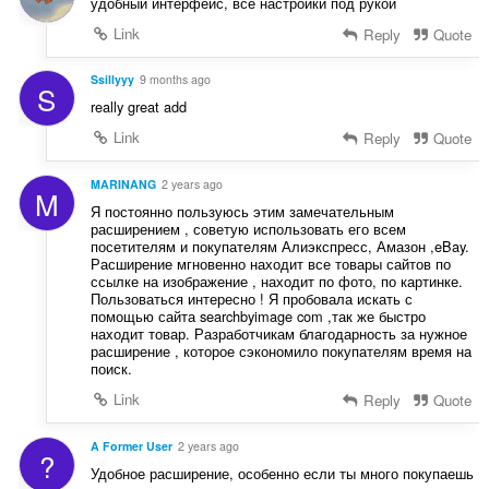
удобный интерфейс, все настройки под рукой
Link
Reply
Quote
Ssillyyy
9 months ago
S
really great add
Link
Reply
Quote
MARINANG
2 years ago
M
Я постоянно пользуюсь этим замечательным
расширением , советую использовать его всем
посетителям и покупателям Алиэкспресс, Амазон ,eBay.
Расширение мгновенно находит все товары сайтов по
ссылке на изображение , находит по фото, по картинке.
Пользоваться интересно ! Я пробовала искать с
помощью сайта searchbyimage com ,так же быстро
находит товар. Разработчикам благодарность за нужное
расширение , которое сэкономило покупателям время на
поиск.
Link
Reply
Quote
A Former User
2 years ago
?
Удобное расширение, особенно если ты много покупаешь