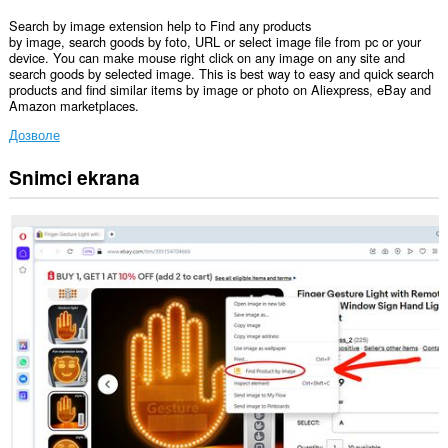
Search by image extension help to Find any products
by image, search goods by foto, URL or select image file from pc or your
device. You can make mouse right click on any image on any site and
search goods by selected image. This is best way to easy and quick search
products and find similar items by image or photo on Aliexpress, eBay and
Amazon marketplaces.
Дозволе
Snimci ekrana
Ova
ekstenzija
može
pristupati
Vašim
podacima
na
nekim
web
sajtovima.
This
extension
can
create
rich
notifications