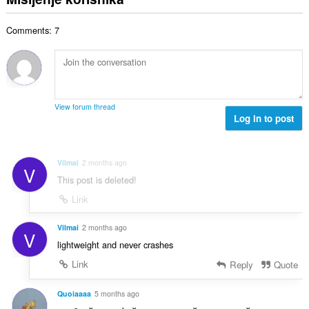
j
p
o
e
a
j
n
Comments: 7
n
o
a
b
c
:
r
j
o
e
j
n
o
a
View forum thread
c
Log in to post
:
j
e
n
Vilmai
2 months ago
V
a
This post is deleted!
:
Link
Vilmai
2 months ago
V
lightweight and never crashes
Link
Reply
Quote
Quoiaaaa
5 months ago