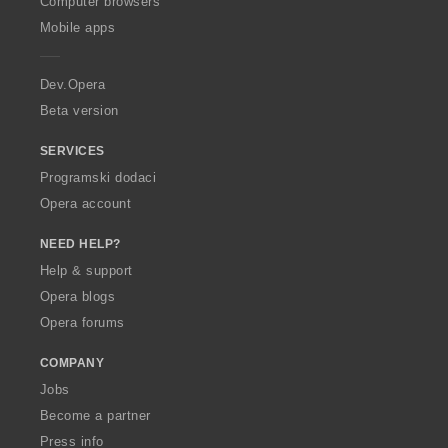
Computer browsers
p
Mobile apps
e
r
a
Dev.Opera
Beta version
SERVICES
Programski dodaci
Opera account
NEED HELP?
Help & support
Opera blogs
Opera forums
COMPANY
Jobs
Become a partner
Press info