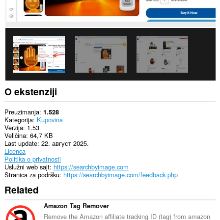
and
display
them
to
you
in
the
system
tray.
Ova
ekstenzija
O ekstenziji
može
pristupati
Vašim
Preuzimanja
1.528
tabovima
Kategorija
Kupovina
i
Verzija
1.53
istoriji
Veličina
64,7 KB
pretraživanja.
Last update
22. август 2025.
Licenca
Politika o privatnosti
Uslužni web sajt
https://searchbyimage.com
Stranica za podršku
https://searchbyimage.com/feedback.php
Related
Amazon Tag Remover
Remove the Amazon affiliate tracking ID (tag) from amazon