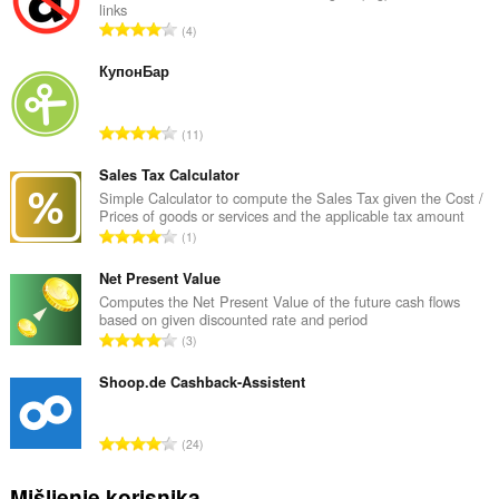
links
U
4
k
u
КупонБар
p
a
U
11
n
k
b
u
Sales Tax Calculator
r
p
Simple Calculator to compute the Sales Tax given the Cost /
o
Prices of goods or services and the applicable tax amount
a
j
U
1
n
o
k
b
c
u
Net Present Value
r
j
p
Computes the Net Present Value of the future cash flows
o
e
based on given discounted rate and period
a
j
U
n
3
n
o
k
a
b
c
u
Shoop.de Cashback-Assistent
:
r
j
p
o
e
a
j
U
n
24
n
o
k
a
b
c
u
:
Mišljenje korisnika
r