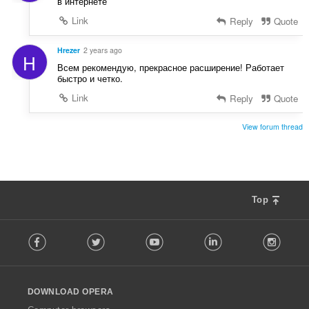
в интернете
Link
Reply
Quote
Hrezer
2 years ago
H
Всем рекомендую, прекрасное расширение! Работает
быстро и четко.
Link
Reply
Quote
View forum thread
Top
F
Facebook
Twitter
Youtube
LinkedIn
Instag
o
l
l
o
DOWNLOAD OPERA
w
O