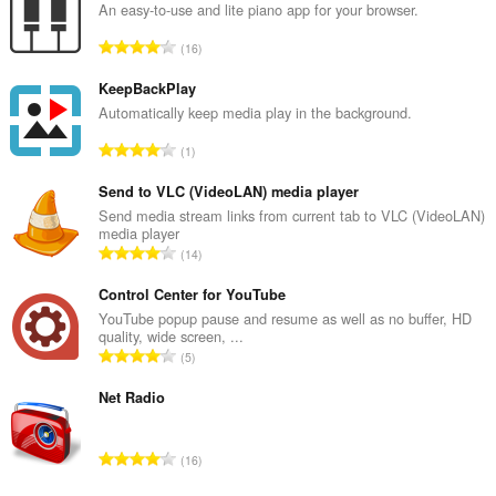
An easy-to-use and lite piano app for your browser.
U
16
k
u
KeepBackPlay
p
Automatically keep media play in the background.
a
U
1
n
k
b
u
Send to VLC (VideoLAN) media player
r
p
Send media stream links from current tab to VLC (VideoLAN)
o
media player
a
j
U
14
n
o
k
b
c
u
Control Center for YouTube
r
j
p
YouTube popup pause and resume as well as no buffer, HD
o
e
quality, wide screen, ...
a
j
U
n
5
n
o
k
a
b
c
u
Net Radio
:
r
j
p
o
e
a
j
U
n
16
n
o
k
a
b
c