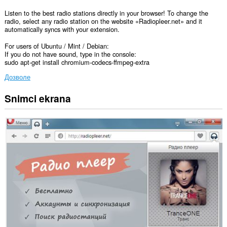
Listen to the best radio stations directly in your browser! To change the
radio, select any radio station on the website «Radiopleer.net» and it
automatically syncs with your extension.
For users of Ubuntu / Mint / Debian:
If you do not have sound, type in the console:
sudo apt-get install chromium-codecs-ffmpeg-extra
Дозволе
Snimci ekrana
Ova
ekstenzija
može
pristupati
Vašim
podacima
na
svim
web
sajtovima.
This
Extension
can
read
and