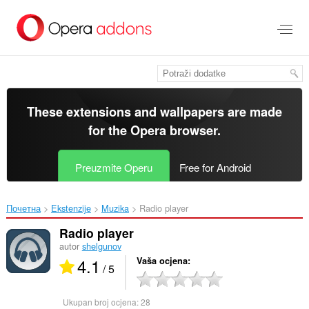
Preskoči
na
glavni
sadržaj
These extensions and wallpapers are made
for the
Opera browser
.
Preuzmite Operu
Free for Android
Почетна
Ekstenzije
Muzika
Radio player‎
Radio player
autor
shelgunov
4.1
Vaša ocjena
/ 5
Ukupan broj ocjena:
28