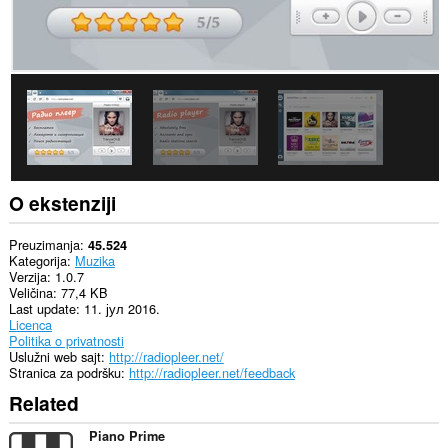
modify
bookmarks.
Ova
ekstenzija
može
pristupati
Vašim
tabovima
i
istoriji
pretraživanja.
O ekstenziji
Preuzimanja
45.524
Kategorija
Muzika
Verzija
1.0.7
Veličina
77,4 KB
Last update
11. јул 2016.
Licenca
Politika o privatnosti
Uslužni web sajt
http://radiopleer.net/
Stranica za podršku
http://radiopleer.net/feedback
Related
Piano Prime