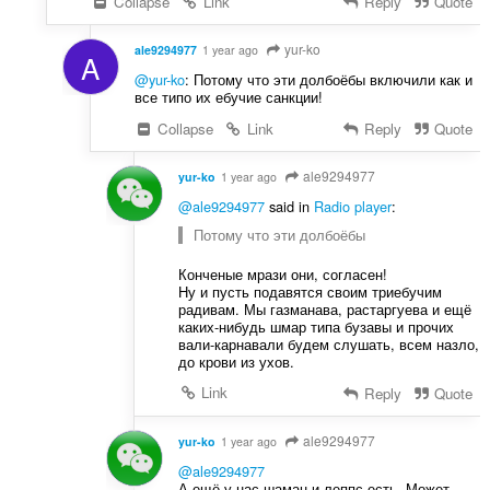
Collapse
Link
Reply
Quote
yur-ko
ale9294977
1 year ago
A
@yur-ko
: Потому что эти долбоёбы включили как и
все типо их ебучие санкции!
Collapse
Link
Reply
Quote
ale9294977
yur-ko
1 year ago
@ale9294977
said in
Radio player
:
Потому что эти долбоёбы
Конченые мрази они, согласен!
Ну и пусть подавятся своим триебучим
радивам. Мы газманава, растаргуева и ещё
каких-нибудь шмар типа бузавы и прочих
вали-карнавали будем слушать, всем назло,
до крови из ухов.
Link
Reply
Quote
ale9294977
yur-ko
1 year ago
@ale9294977
А ещё у нас шаман и леппс есть. Может