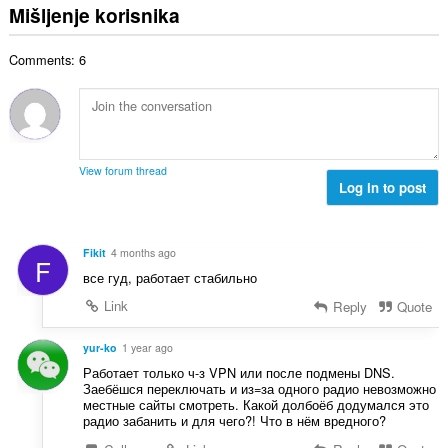
u
:
Mišljenje korisnika
r
j
p
o
e
a
j
n
Comments: 6
n
o
a
b
c
:
r
j
o
e
j
n
o
a
View forum thread
c
Log in to post
:
j
e
n
Fikit
4 months ago
F
a
все гуд, работает стабильно
:
Link
Reply
Quote
yur-ko
1 year ago
Работает только ч-з VPN или после подмены DNS.
Заебёшся переключать и из=за одного радио невозможно
местные сайты смотреть. Какой долбоёб додумался это
радио забанить и для чего?! Что в нём вредного?