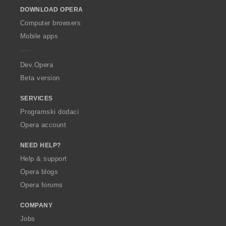
o
DOWNLOAD OPERA
w
O
Computer browsers
p
Mobile apps
e
r
a
Dev.Opera
Beta version
SERVICES
Programski dodaci
Opera account
NEED HELP?
Help & support
Opera blogs
Opera forums
COMPANY
Jobs