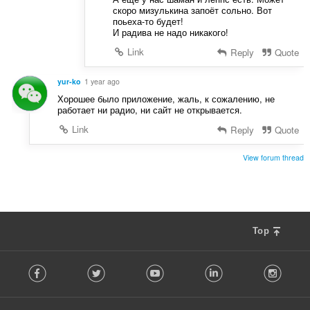
скоро мизулькина запоёт сольно. Вот
поьеха-то будет!
И радива не надо никакого!
Link
Reply
Quote
yur-ko
1 year ago
Хорошее было приложение, жаль, к сожалению, не
работает ни радио, ни сайт не открывается.
Link
Reply
Quote
View forum thread
Top
F
Facebook
Twitter
Youtube
LinkedIn
Instag
o
l
l