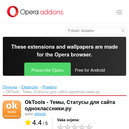
Preskoči
na
glavni
sadržaj
These extensions and wallpapers are made
for the
Opera browser
.
Preuzmite Operu
Free for Android
Почетна
Ekstenzije
Posebno
OkTools - Темы, Cтатусы для сайта одноклассники.ру‎
OkTools - Темы, Cтатусы для сайта
одноклассники.ру
autor
oktools
4.4
Vaša ocjena
/ 5