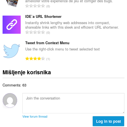
améliorer votre expérience de jeu et corriger des bugs.
a
j
U
0
n
o
k
b
c
u
IDE`a URL Shortener
r
j
p
Instantly shrink lengthy web addresses into compact,
o
e
shareable links with this sleek and efficient URL shortener.
a
j
U
n
0
n
o
k
a
b
c
u
Tweet from Context Menu
:
r
j
p
Use the right-click menu to tweet selected text
o
e
a
j
U
n
1
n
o
k
a
b
c
u
:
Mišljenje korisnika
r
j
p
o
e
a
j
n
Comments: 63
n
o
a
b
c
:
r
j
o
e
j
n
o
a
View forum thread
c
Log in to post
:
j