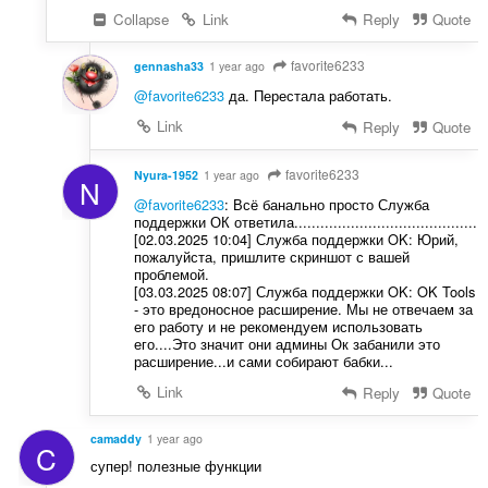
Collapse
Link
Reply
Quote
favorite6233
gennasha33
1 year ago
@favorite6233
да. Перестала работать.
Link
Reply
Quote
favorite6233
Nyura-1952
1 year ago
N
@favorite6233
: Всё банально просто Служба
поддержки ОК ответила..........................................
[02.03.2025 10:04] Служба поддержки OK: Юрий,
пожалуйста, пришлите скриншот с вашей
проблемой.
[03.03.2025 08:07] Служба поддержки OK: OK Tools
- это вредоносное расширение. Мы не отвечаем за
его работу и не рекомендуем использовать
его....Это значит они админы Ок забанили это
расширение...и сами собирают бабки...
Link
Reply
Quote
camaddy
1 year ago
C
супер! полезные функции