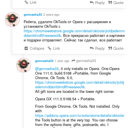
Link
Reply
Quote
gennasha33
2 years ago
Ребята, удалите OkTools от Opera с расширения и
установите OkTools с
https://chromewebstore.google.com/detail/oktools/jicldjademm
ddamblmdllfneeaeeclik
. Все прекрасно работает и картинки
и подарки отправляет. Сейчас так сделал. все работает
Collapse
Link
Reply
Quote
gennasha33
gennasha33
1 year ago
@gennasha33
, it only installs on Opera. One-Opera
One 111.0, build 5168 +Portable, from Google
Chrome, Ok Tools. 5.0,
https://chromewebstore.google.com/detail/oktools/jicldj
ademmddamblmdllfneeaeeclik
.
All gift icons are located in the lower right corner.
Opera GX 111.0.5168.54 + Portable.
From Google Chrome, Ok Tools. Not installed. Only
with
https://addons.opera.com/ru/extensions/details/oktools/
the Tools button is at the very top. You can choose
from the options there, gifts, postcards, etc. I