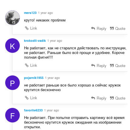
e
n
mers123
1 year ago
a
круто! никаких проблем
:
Link
Reply
Quote
krokodil-vadik
1 year ago
K
Не работает, как не старался действовать по инструкции,
не работает. Раньше было всё проще и удобнее. Короче
полная фигня!!!!
Link
Reply
Quote
pojarnik1955
1 year ago
P
не работает раньше все было хорошо а сейчас кружок
крутится бесконечно
Link
Reply
Quote
favorite6233
1 year ago
F
Не работает. При попытке отправить картинку всё время
бесконечно крутится кружок ожидания на изображении
открытки.