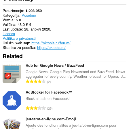
Preuzimanja
1.298.050
Kategorija
Posebno
Verzija
5.0
Veličina
48,0 KB
Last update
28. април 2020.
Licenca
Politika o privatnosti
Uslužni web sajt
https://oktools.ru/forum/
Stranica za podršku
https://oktools.ru/
Related
Hub for Google News / BuzzFeed
Google News, Google Play Newsstand and BuzzFeed. News
aggregator for every country. Weather forecast for Opera. B...
U
2
k
u
AdBlocker for Facebook™
p
Block all ads on Facebook!
a
U
29
n
k
b
u
jeu-tarot-en-ligne.com•Emoji
r
p
Ajoute des fonctionnalités à jeu-tarot-en-ligne.com pour
o