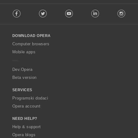
F
Facebook
Twitter
Youtube
LinkedIn
Instag
o
l
l
o
DOWNLOAD OPERA
w
O
Computer browsers
p
Mobile apps
e
r
a
Dev.Opera
Beta version
SERVICES
Programski dodaci
Opera account
NEED HELP?
Help & support
Opera blogs