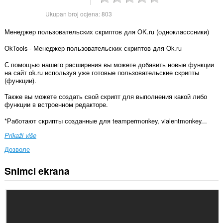
Ukupan broj ocjena:
803
Менеджер пользовательских скриптов для OK.ru (однокласссники)
OkTools - Менеджер пользовательских скриптов для Ok.ru
С помощью нашего расширения вы можете добавить новые функции
на сайт ok.ru используя уже готовые пользовательские скрипты
(функции).
Также вы можете создать свой скрипт для выполнения какой либо
функции в встроенном редакторе.
*Работают скрипты созданные для teampermonkey, vialentmonkey...
Prikaži više
Дозволе
Snimci ekrana
Ova
ekstenzija
može
pristupati
Vašim
podacima
na