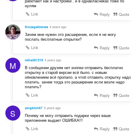
работают как и настройки . и в однакласниках тоже по
нулям
Link
Reply
Quote
firuzagalimowa
4 years ago
Зачем мне нужен это расширение, если я не могу
послать бесплатные открытки?
Link
Reply
Quote
mihail61219
4 years ago
M
В сообщении друзям нет кнопки отправить бесплатно
открытку в старой версии всё было. с новым
обновлением всё пропало. а чтоб отпавить открытку надо
платить. зачем тогда это разширение если везле надо
платить?
Link
Reply
Quote
sergbloh67
5 years ago
S
Почему не могу отправить подарки через ваше
приложение выдает ОШИБКА!!!
Link
Reply
Quote