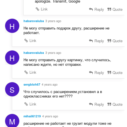
apologize. Transmit, Google
Link
Reply
Quote
habarovaluba
3 years ago
H
Не могу отправить подарок другу, расширение не
работает.
Link
Reply
Quote
habarovaluba
3 years ago
H
Не могу отправить другу картинку, что случилось,
написано ждите, но нет отправки.
Link
Reply
Quote
sergbloh67
4 years ago
S
Что случилось с расширением,установил а в
одноклассниках его нет????
Link
Reply
Quote
mihail61219
4 years ago
M
расширение не работает не грузит модули тоже не