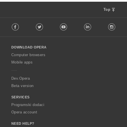
Top
F
Facebook
Twitter
Youtube
LinkedIn
Instag
o
l
l
o
DOWNLOAD OPERA
w
O
Computer browsers
p
Mobile apps
e
r
a
Dev.Opera
Beta version
SERVICES
Programski dodaci
Opera account
NEED HELP?