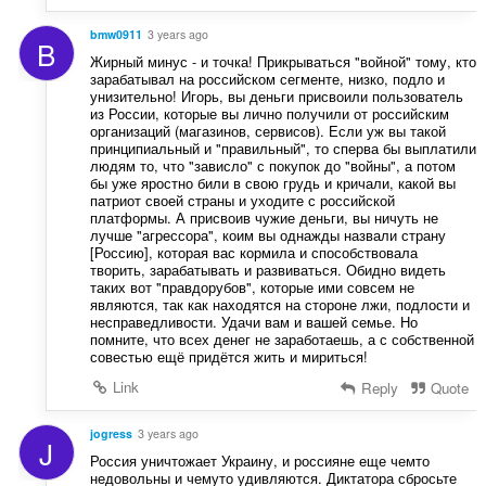
bmw0911
3 years ago
B
Жирный минус - и точка! Прикрываться "войной" тому, кто
зарабатывал на российском сегменте, низко, подло и
унизительно! Игорь, вы деньги присвоили пользователь
из России, которые вы лично получили от российским
организаций (магазинов, сервисов). Если уж вы такой
принципиальный и "правильный", то сперва бы выплатили
людям то, что "зависло" с покупок до "войны", а потом
бы уже яростно били в свою грудь и кричали, какой вы
патриот своей страны и уходите с российской
платформы. А присвоив чужие деньги, вы ничуть не
лучше "агрессора", коим вы однажды назвали страну
[Россию], которая вас кормила и способствовала
творить, зарабатывать и развиваться. Обидно видеть
таких вот "правдорубов", которые ими совсем не
являются, так как находятся на стороне лжи, подлости и
несправедливости. Удачи вам и вашей семье. Но
помните, что всех денег не заработаешь, а с собственной
совестью ещё придётся жить и мириться!
Link
Reply
Quote
jogress
3 years ago
J
Россия уничтожает Украину, и россияне еще чемто
недовольны и чемуто удивляются. Диктатора сбросьте