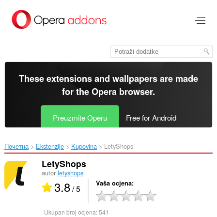
Preskoči
na
glavni
sadržaj
These extensions and wallpapers are made
for the
Opera browser
.
Preuzmite Operu
Free for Android
Почетна
Ekstenzije
Kupovina
LetyShops‎
LetyShops
autor
letyshops
3.8
Vaša ocjena
/ 5
Ukupan broj ocjena:
541