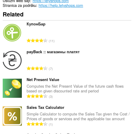
Uslužni web sajt
https://letyshops.com
Stranica za podršku
https://help.letyshops.com
Related
КупонБар
U
11
k
u
payBack :: магазины платят
p
a
U
7
n
k
b
u
Net Present Value
r
p
Computes the Net Present Value of the future cash flows
o
based on given discounted rate and period
a
j
U
3
n
o
k
b
c
u
Sales Tax Calculator
r
j
p
Simple Calculator to compute the Sales Tax given the Cost /
o
e
Prices of goods or services and the applicable tax amount
a
j
U
n
1
n
o
k
a
b
c