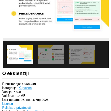
This
extension
can
create
rich
notifications
and
display
them
to
you
in
the
system
tray.
Ova
ekstenzija
O ekstenziji
može
pristupati
Vašim
Preuzimanja
1.054.049
tabovima
Kategorija
Kupovina
i
Verzija
5.0.9
istoriji
Veličina
1,0 MB
pretraživanja.
Last update
26. новембар 2025.
Licenca
Politika o privatnosti