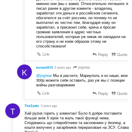
именно они (мы с вами). Относительно летишопс я
писал ранее в другом коменте - владелец
заработал эти деньги в российском сегменте,
обогатился за счёт россиян, но почему-то не
выплатил их честно тем, благодаря кому он
заработал, а присвоил себе, крича и бросая
громкие заявления в адрес честных
пользователей, которые уж никак не нападали на
его страну и ни коим образом этому не
способствовали!
Link
Reply
Quote
jogress
korsar2010
3 years ago
K
@jogress
Мы в расчете, Мариуполь и ко наши, мои
300р можете себе оставить, раз уж мы с позиции
войны разговариваем
Link
Reply
Quote
TheZyabr
3 years ago
T
Хай руzня горить у коментах! Було б добре поставити
більше аніж 5 зірок та жаль такої функції нема.
Сподіваюсь що співробітники та засновники у безпеці, а
кошти вилучені у загарбників перераховані на ЗСУ. Слава
Україні!