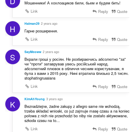
D
Мошенники! А хохлоациков били, бьем и будем бить!
Link
Reply
Quote
Halman29
2 years ago
H
Гарне розширення.
Link
Reply
Quote
SayMeoww
2 years ago
S
Вкрали гроші у росіян. Не розбираючись абсолютно "за"
чи "проти" затаврував увесь російський народ.
абсолютний плювок в обличчя чесним користувачам, я
була з вами з 2015 року. Нині втратила близько 2,5 тисяч.
stophatingrussians
Link
Reply
Quote
KimAhYoung
3 years ago
K
Beznadziejne, żadne zakupy z allegro same nie wchodzą,
trzeba składać wnioski, co już zajmuje masę czasu a na koniec
połowa z nich nie przechodzi bo niby nie zostało aktywowane,
szkoda czasu na to...
Link
Reply
Quote