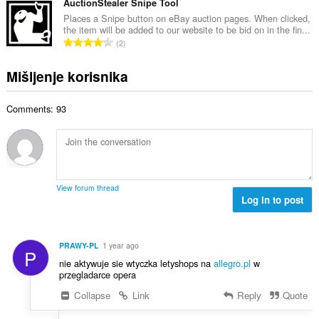
u
AuctionStealer Snipe Tool
:
r
j
p
Places a Snipe button on eBay auction pages. When clicked,
o
e
the item will be added to our website to be bid on in the fin...
a
j
U
n
2
n
o
k
a
b
c
u
:
Mišljenje korisnika
r
j
p
o
e
a
j
n
Comments: 93
n
o
a
b
c
:
r
j
o
e
j
n
o
a
View forum thread
c
Log in to post
:
j
e
n
PRAWY-PL
1 year ago
P
a
nie aktywuje sie wtyczka letyshops na
allegro.pl
w
:
przegladarce opera
Collapse
Link
Reply
Quote