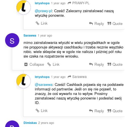
PRAWY-PL
letyshops
1 year ago
@prawy-pl
: Cześć! Zalecamy zainstalować naszą
wtyczkę ponownie.
Link
Reply
Quote
Sarawwa
1 year ago
S
mimo zainstalowania wtyczki w wielu przegladrkach w ogole
nie propponuje aktywacji caschbacku i trzeba recznie wsyztsko
robic. wiele sklepów się w ogole nie nalicza i póżniej pół roku
sie czeka na rozpatrzenie wniosku.
Collapse
Link
Reply
Quote
Sarawwa
letyshops
1 year ago
@sarawwa
: Cześć! Cashback pojawia się na podstawie
informacji od partnerów. Jeśli on się nie pojawił, to
znaczy, że coś wywarło na to wpływ. Prosimy
zainstalować naszą wtyczkę ponownie i podesłać swój
ID.
Link
Reply
Quote
Dimiskas
2 years ago