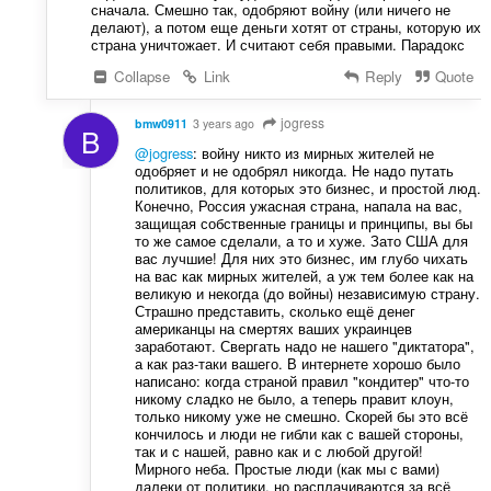
сначала. Смешно так, одобряют войну (или ничего не
делают), а потом еще деньги хотят от страны, которую их
страна уничтожает. И считают себя правыми. Парадокс
Collapse
Link
Reply
Quote
jogress
bmw0911
3 years ago
B
@jogress
: войну никто из мирных жителей не
одобряет и не одобрял никогда. Не надо путать
политиков, для которых это бизнес, и простой люд.
Конечно, Россия ужасная страна, напала на вас,
защищая собственные границы и принципы, вы бы
то же самое сделали, а то и хуже. Зато США для
вас лучшие! Для них это бизнес, им глубо чихать
на вас как мирных жителей, а уж тем более как на
великую и некогда (до войны) независимую страну.
Страшно представить, сколько ещё денег
американцы на смертях ваших украинцев
заработают. Свергать надо не нашего "диктатора",
а как раз-таки вашего. В интернете хорошо было
написано: когда страной правил "кондитер" что-то
никому сладко не было, а теперь правит клоун,
только никому уже не смешно. Скорей бы это всё
кончилось и люди не гибли как с вашей стороны,
так и с нашей, равно как и с любой другой!
Мирного неба. Простые люди (как мы с вами)
далеки от политики, но расплачиваются за всё