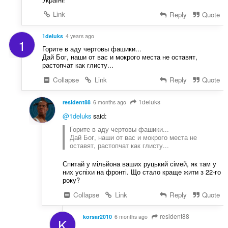
Link
Reply
Quote
1deluks
4 years ago
1
Горите в аду чертовы фашики...
Дай Бог, наши от вас и мокрого места не оставят,
растопчат как глисту...
Collapse
Link
Reply
Quote
1deluks
resident88
6 months ago
@1deluks
said:
Горите в аду чертовы фашики...
Дай Бог, наши от вас и мокрого места не
оставят, растопчат как глисту...
Спитай у мільйона ваших руцький сімей, як там у
них успіхи на фронті. Що стало краще жити з 22-го
року?
Collapse
Link
Reply
Quote
resident88
korsar2010
6 months ago
K