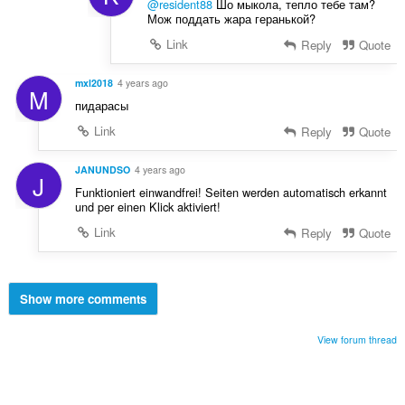
@resident88
Шо мыкола, тепло тебе там?
Мож поддать жара геранькой?
Link
Reply
Quote
mxl2018
4 years ago
M
пидарасы
Link
Reply
Quote
JANUNDSO
4 years ago
J
Funktioniert einwandfrei! Seiten werden automatisch erkannt
und per einen Klick aktiviert!
Link
Reply
Quote
Show more comments
View forum thread