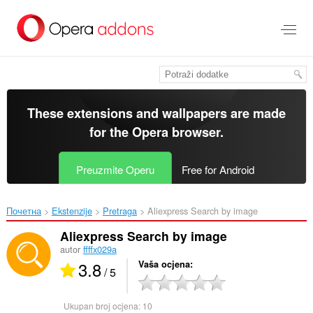
Preskoči
na
glavni
sadržaj
These extensions and wallpapers are made
for the
Opera browser
.
Preuzmite Operu
Free for Android
Почетна
Ekstenzije
Pretraga
Aliexpress Search by image‎
Aliexpress Search by image
autor
ffffx029a
3.8
Vaša ocjena
/ 5
Ukupan broj ocjena:
10