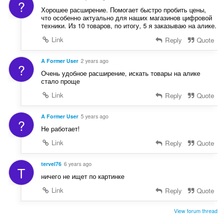
?
Хорошее расширение. Помогает быстро пробить цены,
что особенно актуально для наших магазинов цифровой
техники. Из 10 товаров, по итогу, 5 я заказываю на алике.
Link
Reply
Quote
A Former User
2 years ago
?
Очень удобное расширение, искать товары на алике
стало проще
Link
Reply
Quote
A Former User
5 years ago
?
He pаботает!
Link
Reply
Quote
tervel76
6 years ago
T
ничего не ищет по картинке
Link
Reply
Quote
View forum thread