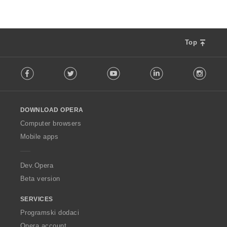
Top
F
Facebook
Twitter
Youtube
LinkedIn
Instag
o
l
l
o
DOWNLOAD OPERA
w
O
Computer browsers
p
Mobile apps
e
r
a
Dev.Opera
Beta version
SERVICES
Programski dodaci
Opera account