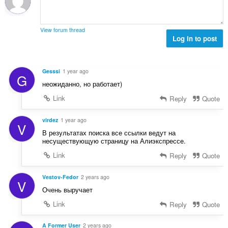
o
e
j
n
o
a
View forum thread
c
Log in to post
:
j
e
n
Gesssi
1 year ago
G
a
неожиданно, но работает)
:
Link
Reply
Quote
virdez
1 year ago
V
В результатах поиска все ссылки ведут на
несуществующую страницу на Алиэкспрессе.
Link
Reply
Quote
Vestov-Fedor
2 years ago
V
Очень выручает
Link
Reply
Quote
A Former User
2 years ago