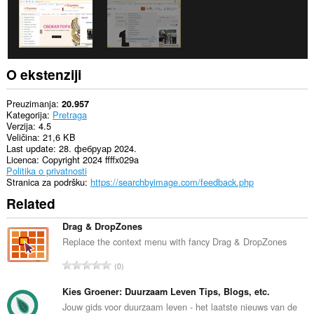
O ekstenziji
Preuzimanja
20.957
Kategorija
Pretraga
Verzija
4.5
Veličina
21,6 KB
Last update
28. фебруар 2024.
Licenca
Copyright 2024 ffffx029a
Politika o privatnosti
Stranica za podršku
https://searchbyimage.com/feedback.php
Related
Drag & DropZones
Replace the context menu with fancy Drag & DropZones
U
0
k
u
Kies Groener: Duurzaam Leven Tips, Blogs, etc.
p
Jouw gids voor duurzaam leven - het laatste nieuws van de