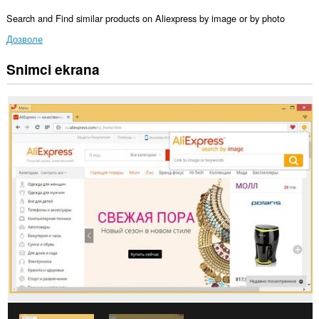
Search and Find similar products on Aliexpress by image or by photo
Дозволе
Snimci ekrana
Ova
ekstenzija
može
pristupati
Vašim
podacima
na
nekim
web
sajtovima.