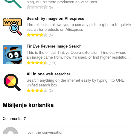
blog, duurzamere producten en vacatures.
a
U
0
n
k
b
u
Search by image on Aliexpress
r
p
The extension allows you to use any picture (photo) to quickly
o
search for products on Aliexpress
a
j
U
5
n
o
k
b
c
u
TinEye Reverse Image Search
r
j
p
This is the official TinEye Opera extension. Find out where
o
e
an image came from, how it's used, or find higher resolutio...
a
j
U
n
134
n
o
k
a
b
c
u
All in one web searcher
:
r
j
p
Search anything on the internet easily by typing into ONE
o
e
unified search box
a
j
U
n
2
n
o
k
a
b
c
u
:
Mišljenje korisnika
r
j
p
o
e
a
j
n
Comments: 7
n
o
a
b
c
:
r
j