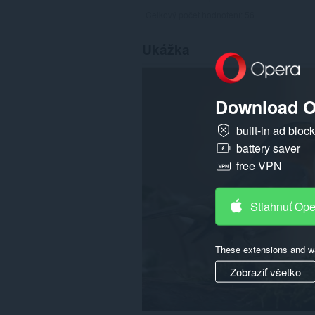
Celkový počet hodnotení:
56
Ukážka
Download O
built-in ad bloc
battery saver
free VPN
Stiahnuť Op
These extensions and wa
Zobraziť všetko