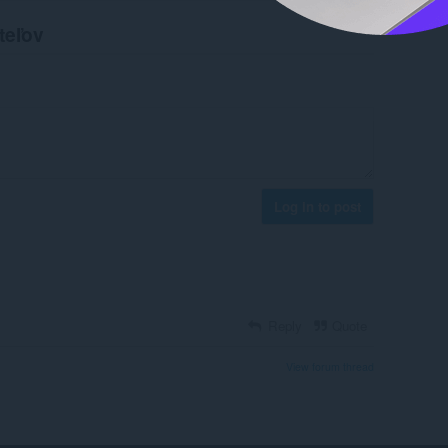
teľov
Log in to post
Reply
Quote
View forum thread