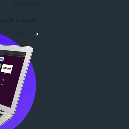
Stiahnuť Operu
mácie o tapete
iahnutí
7 838
x
1.0
9,3 MB
date
21. máj 2021
Copyright 2021 x-at