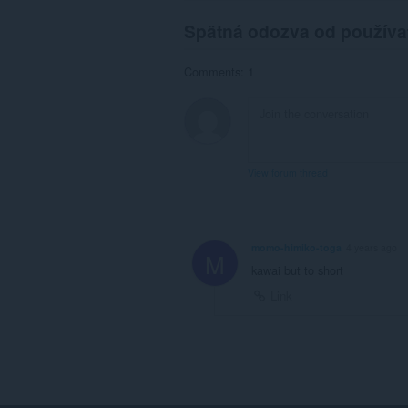
Spätná odozva od používa
Comments: 1
View forum thread
momo-himiko-toga
4 years ago
M
kawai but to short
Link