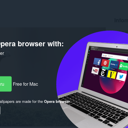
Infor
Počet st
Verzia
pera browser with:
Veľkosť
Last up
Licencia
ker
eru
Free for Mac
llpapers are made for the
Opera browser
.