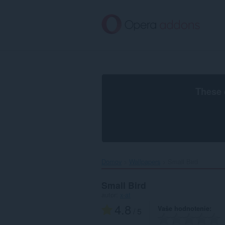
Preskočiť
na
hlavný
obsah
These 
Domov
Wallpapers
Small Bird‎
Small Bird
autor:
x-at
4.8
Vaše hodnotenie
/ 5