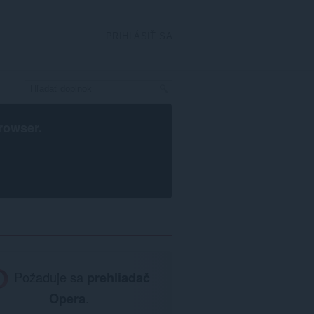
PRIHLÁSIŤ SA
rowser
.
Požaduje sa
prehliadač
Opera
.