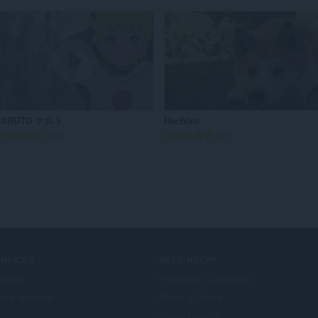
l
l
k
k
o
o
v
v
ý
ý
p
p
o
o
č
č
NARUTO ナルト
Hachiko
e
e
C
C
309
93
t
t
e
e
h
h
l
l
o
o
k
k
d
d
o
o
n
n
v
v
o
o
ý
ý
t
t
p
p
e
e
o
o
n
n
č
č
ERVICES
NEED HELP?
í
í
e
e
:
:
plnky
Pomocník a podpora
t
t
era account
Blogy o Opere
h
h
Opera forums