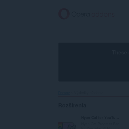
Preskočiť
na
hlavný
obsah
These 
Domov
Výsledky hľadania
Rozšírenia
Nyan Cat for YouTube™
Nyan Cat Progress Bar
for YouTube™! Nyan n...