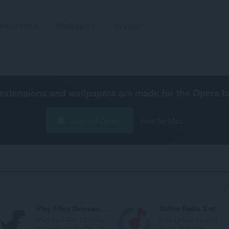
Rozšírenia
Wallpapers
Vývojár
extensions and wallpapers are made for the
Opera b
Stiahnuť Operu
Free for Mac
P
Play T-Rex Dinosaur Game Online
Online Radio X-at
Play theT-Rex Dinosaur
Free Online Internet
game enjoy the “No Int...
Radio Stations