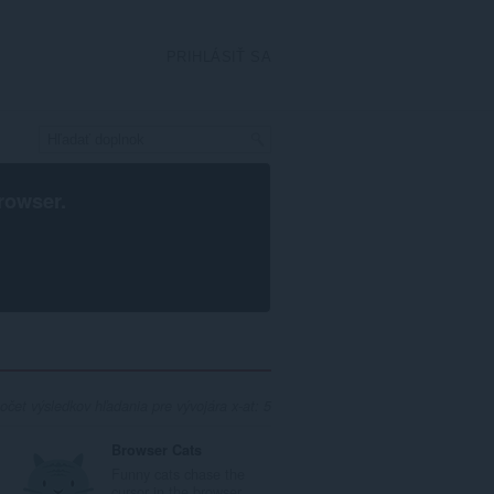
PRIHLÁSIŤ SA
rowser
.
očet výsledkov hľadania pre vývojára x-at: 5
Browser Cats
Funny cats chase the
cursor in the browser...