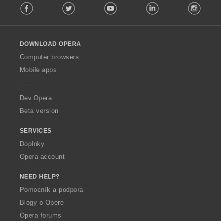
Facebook
Twitter
Youtube
LinkedIn
Instag
o
l
l
o
DOWNLOAD OPERA
w
O
Computer browsers
p
Mobile apps
e
r
a
Dev.Opera
Beta version
SERVICES
Doplnky
Opera account
NEED HELP?
Pomocník a podpora
Blogy o Opere
Opera forums