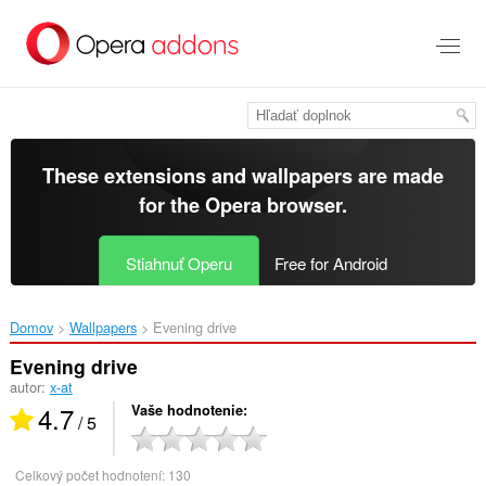
Preskočiť
na
hlavný
obsah
These extensions and wallpapers are made
for the
Opera browser
.
Stiahnuť Operu
Free for Android
Domov
Wallpapers
Evening drive‎
Evening drive
autor:
x-at
4.7
Vaše hodnotenie
/ 5
Celkový počet hodnotení:
130