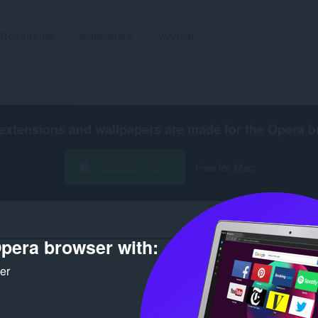
Rozšírenia
Wallpapers
Vývojár
extensions and wallpapers are made for the
Opera b
Stiahnuť Operu
Free for Mac
pera browser with:
Počet
ker