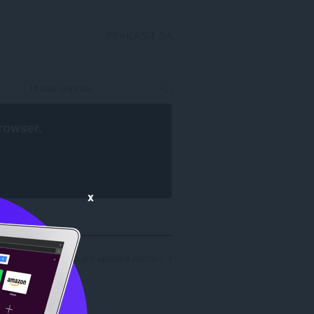
PRIHLÁSIŤ SA
rowser
.
x
 výsledkov hľadania pre vývojára semro7: 1