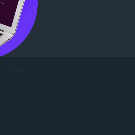
e
.
COMPANY
Jobs
Become a partner
Press info
Contact us
Informácie o Opere