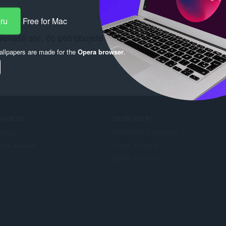
eru
Free for Mac
enašli ste, čo potrebujete? Pozrite si
Chrome Web Stor
llpapers are made for the
Opera browser
.
ERVICES
NEED HELP?
plnky
Pomocník a podpora
era account
Blogy o Opere
Opera forums